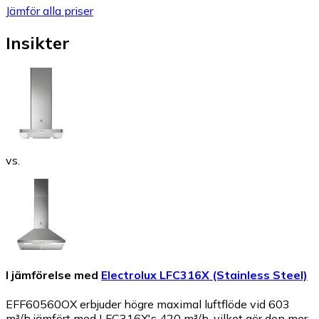
Jämför alla priser
Insikter
vs.
I jämförelse med
Electrolux LFC316X (Stainless Steel)
EFF60560OX erbjuder högre maximal luftflöde vid 603
m³/h jämfört med LFC316X's 420 m³/h, vilket gör den mer