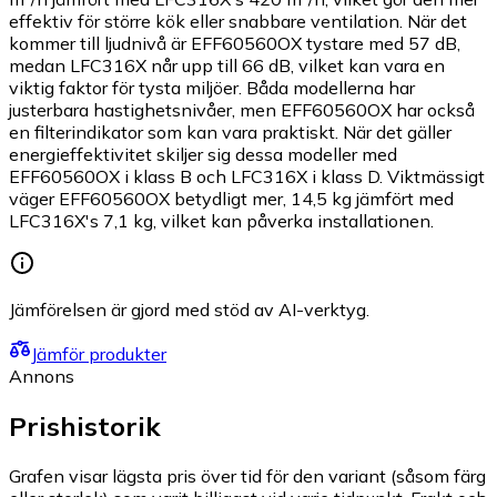
effektiv för större kök eller snabbare ventilation. När det
kommer till ljudnivå är EFF60560OX tystare med 57 dB,
medan LFC316X når upp till 66 dB, vilket kan vara en
viktig faktor för tysta miljöer. Båda modellerna har
justerbara hastighetsnivåer, men EFF60560OX har också
en filterindikator som kan vara praktiskt. När det gäller
energieffektivitet skiljer sig dessa modeller med
EFF60560OX i klass B och LFC316X i klass D. Viktmässigt
väger EFF60560OX betydligt mer, 14,5 kg jämfört med
LFC316X's 7,1 kg, vilket kan påverka installationen.
Jämförelsen är gjord med stöd av AI-verktyg.
Jämför produkter
Annons
Prishistorik
Grafen visar lägsta pris över tid för den variant (såsom färg