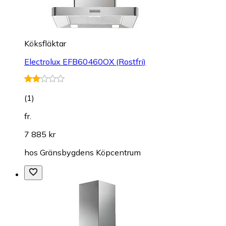
Köksfläktar
Electrolux EFB60460OX (Rostfri)
(
1
)
fr.
7 885 kr
hos
Gränsbygdens Köpcentrum