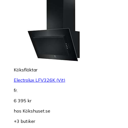
Köksfläktar
Electrolux LFV326K (Vit)
fr.
6 395 kr
hos
Kökshuset.se
+3 butiker