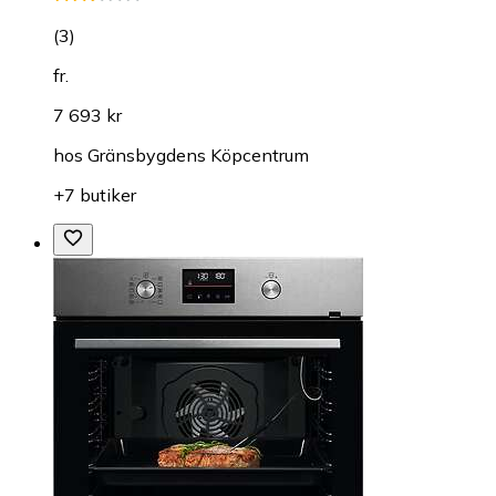
(
3
)
fr.
7 693 kr
hos
Gränsbygdens Köpcentrum
+7 butiker