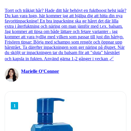
Torrt och tråkigt hår? Hade ditt hår behövt en fuktboost helst igår?
Du kan vara lugn, här kommer jag att hjälpa dig att hitta din nya
favoritinpackning! En bra inpackning ska ge håret det där lilla
extra i återfuktning och näring om man jämför med t.ex. balsam.
Jag kommer att tipsa om både lättare och fetare varianter - jag
kommer att vara tydlig med vilken som passar till just din hårtyp.
Frisören tipsar: Börja med schampo som rengör och öppnar upp
hårstrået. Ta därefter inpackningen som ger näring på djupet. När
du sköljt ur inpackningen tar du balsam för att "sluta" hårstrået
och kapsla in fukten. Använd gärna 1-2 gånger i veckan 🪄
Marielle O’Connor
1