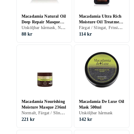
Macadamia Natural Oil
Macadamia Ultra Rich
Deep Repair Masque
Moisture Oil Treatment
Utsköljbar hårmask, Normalt, Färgat / Slingat, Tunt/Fint, Ljust / Blonderat, Blandat, Grått / Vitt, Lockigt / Permanentat, Frissigt, Tjockt / Grovt, Fett hår, Skadat / Torrt hår, Glansgivande, Motverkar friss, Återfuktande / Mjukgörande, Reparerande, 100 ml/g
Färgat / Slingat, Frissigt, Tjockt / Grovt, Skadat / Torrt hår, Mer volym, Motverkar friss, Återfuktande / Mjukgörande, Stärkande, Reparerande, 30 ml/g
100ml
30ml
88 kr
114 kr
Macadamia Nourishing
Macadamia De Luxe Oil
Moisture Masque 236ml
Mask 500ml
Normalt, Färgat / Slingat, Tunt/Fint, Ljust / Blonderat, Blandat, Grått / Vitt, Lockigt / Permanentat, Frissigt, Tjockt / Grovt, Fett hår, Skadat / Torrt hår, Mer volym, Återfuktande / Mjukgörande, Reparerande, Närande, 236 ml/g
Utsköljbar hårmask
221 kr
142 kr