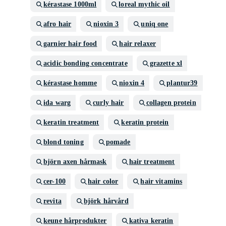
kérastase 1000ml
loreal mythic oil
afro hair
nioxin 3
uniq one
garnier hair food
hair relaxer
acidic bonding concentrate
grazette xl
kérastase homme
nioxin 4
plantur39
ida warg
curly hair
collagen protein
keratin treatment
keratin protein
blond toning
pomade
björn axen hårmask
hair treatment
cer-100
hair color
hair vitamins
revita
björk hårvård
keune hårprodukter
kativa keratin