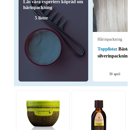
Läs våra experters köpråd om
hårinpackning
5 listor
Hårinpackning
Topplista
:
Bästa
silverinpackning
30 april