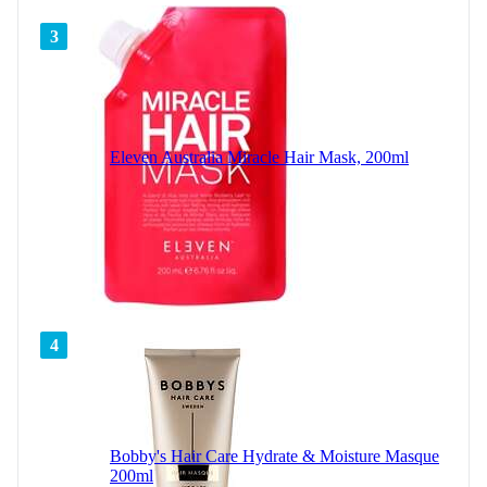
3
Eleven Australia Miracle Hair Mask, 200ml
4
Bobby's Hair Care Hydrate & Moisture Masque
200ml