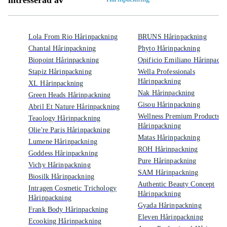
intresserad av
Lola From Rio Hårinpackning
BRUNS Hårinpackning
Chantal Hårinpackning
Phyto Hårinpackning
Biopoint Hårinpackning
Opificio Emiliano Hårinpackn
Stapiz Hårinpackning
Wella Professionals
Hårinpackning
XL Hårinpackning
Nak Hårinpackning
Green Heads Hårinpackning
Gisou Hårinpackning
Abril Et Nature Hårinpackning
Wellness Premium Products
Teaology Hårinpackning
Hårinpackning
Olie're Paris Hårinpackning
Matas Hårinpackning
Lumene Hårinpackning
ROH Hårinpackning
Goddess Hårinpackning
Pure Hårinpackning
Vichy Hårinpackning
SAM Hårinpackning
Biosilk Hårinpackning
Authentic Beauty Concept
Intragen Cosmetic Trichology
Hårinpackning
Hårinpackning
Gyada Hårinpackning
Frank Body Hårinpackning
Eleven Hårinpackning
Ecooking Hårinpackning