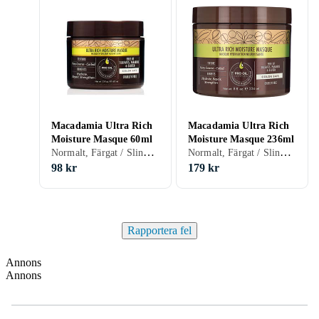
Macadamia Ultra Rich
Macadamia Ultra Rich
Moisture Masque 60ml
Moisture Masque 236ml
Normalt, Färgat / Slingat, Tunt/Fint, Ljust / Blonderat, Blandat, Grått / Vitt, Lockigt / Permanentat, Frissigt, Tjockt / Grovt, Fett hår, Skadat / Torrt hår, Mer volym, Glansgivande, Återfuktande / Mjukgörande, Stärkande, Reparerande, Närande, 60 ml/g
Normalt, Färgat / Slingat, Tunt/Fint, Ljust / Blonderat, Blandat, Grått / Vitt, Lockigt / Permanentat, Frissigt, Tjockt / Grovt, Fett hår, Skadat / Torrt hår, Mer volym, Glansgivande, Återfuktande / Mjukgörande, Stärkande, Reparerande, Närande, 236 ml/g
98 kr
179 kr
Rapportera fel
Annons
Annons