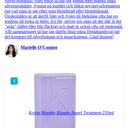
Silver-bonanza! Som frisör så har jag jobbat med många olika
silverprodukter, lyssnat på kunder och fiskat mycket information
om vad man är ute efter som blonderad eller blondslingad.
Önskemålen är att återfå fukt och lyster då blekning ofta har en
tendens att torka ut håret. En fin, silvrig ton utan att det slår åt det
"gråa" hållet eller blir fläckigt och matt är också ofta ett önskemål.
Allt sammantaget så har jag därför listat mina förstahandsval när
det kommer till silverbalsam och inpackningar. Glad läsning!
Marielle O’Connor
1
Kevin Murphy Blonde Angel Treatment 250ml