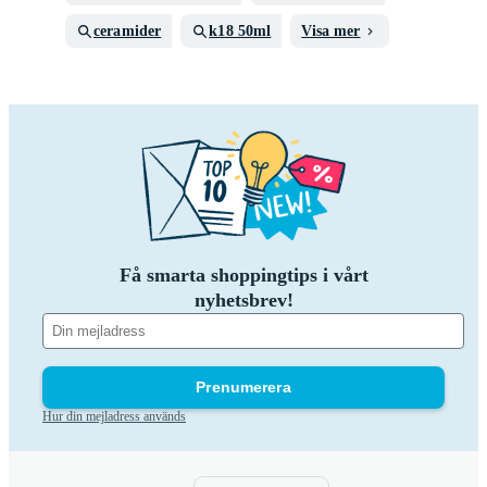
ceramider
k18 50ml
Visa mer
Få smarta shoppingtips i vårt
nyhetsbrev!
Prenumerera
Hur din mejladress används