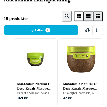
10 produkter
Filter
1
Macadamia Natural Oil
Macadamia Natural Oil
Deep Repair Masque
Deep Repair Masque
Färgat / Slingat, Skadat / Torrt hår, Reparerande, 236 ml/g
Utsköljbar hårmask, Normalt, Färgat / Slingat, Tunt/Fint, Ljust / Blonderat, Blandat, Grått / Vitt, Lockigt / Permanentat, Frissigt, Tjockt / Grovt, Fett hår, Skadat / Torrt hår, Mer volym, Återfuktande / Mjukgörande, Stärkande, Reparerande, 30 ml/g
236ml
30ml
169 kr
42 kr