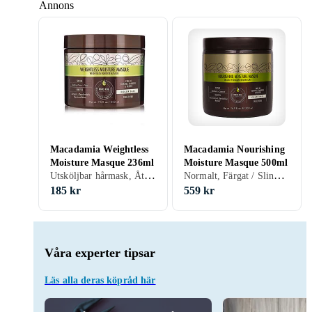
Annons
Macadamia Weightless
Macadamia Nourishing
Moisture Masque 236ml
Moisture Masque 500ml
Utsköljbar hårmask, Återfuktande / Mjukgörande
Normalt, Färgat / Slingat, Tunt/Fint, Ljust / Blonderat, Blandat, Grått / Vitt, Lockigt / Permanentat, Frissigt, Tjockt / Grovt, Fett hår, Skadat / Torrt hår, Glansgivande, Återfuktande / Mjukgörande, Reparerande, Närande, 500 ml/g
185 kr
559 kr
Våra experter tipsar
Läs alla deras köpråd här