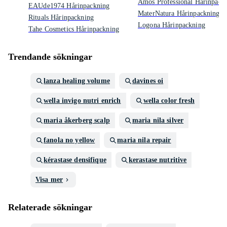
Amos Professional Hårinpack
EAUde1974 Hårinpackning
MaterNatura Hårinpackning
Rituals Hårinpackning
Logona Hårinpackning
Tahe Cosmetics Hårinpackning
Trendande sökningar
lanza healing volume
davines oi
wella invigo nutri enrich
wella color fresh
maria åkerberg scalp
maria nila silver
fanola no yellow
maria nila repair
kérastase densifique
kerastase nutritive
Visa mer
Relaterade sökningar