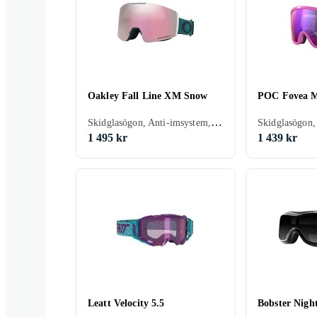
Oakley Fall Line XM Snow
POC Fovea M
Skidglasögon, Anti-imsystem, UV-skydd, Hjälmkompatibel, Kan användas ovanpå glasögon (OTG), Vuxen
1 495 kr
1 439 kr
Leatt Velocity 5.5
Bobster Nig