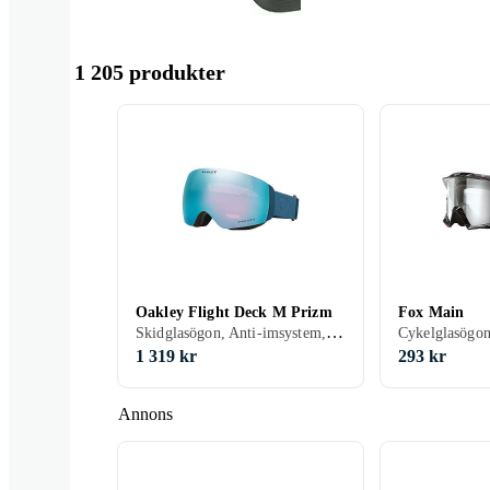
1 205 produkter
Oakley Flight Deck M Prizm
Fox Main
Skidglasögon, Anti-imsystem, UV-skydd, Hjälmkompatibel, Vuxen
1 319 kr
293 kr
Annons