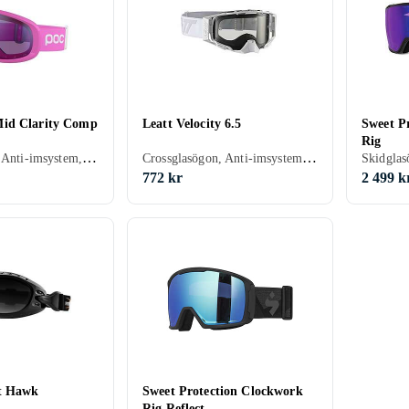
id Clarity Comp
Leatt Velocity 6.5
Sweet Pr
Rig
Skidglasögon, Anti-imsystem, Dubbla linser, Hjälmkompatibel, Vuxen
Crossglasögon, Anti-imsystem, Hjälmkompatibel, Kan användas ovanpå glasögon (OTG), Vuxen
772 kr
2 499 k
ht Hawk
Sweet Protection Clockwork
Rig Reflect