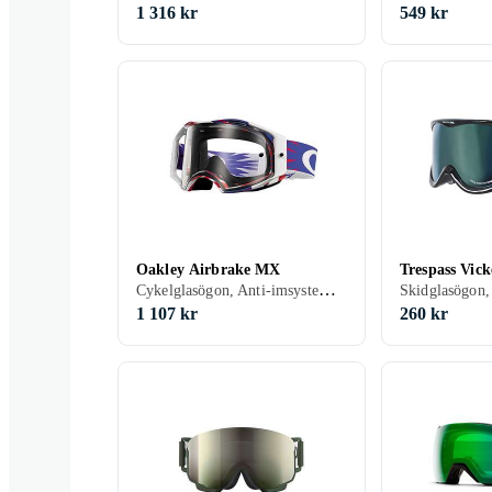
1 316 kr
549 kr
Oakley Airbrake MX
Trespass Vick
Cykelglasögon, Anti-imsystem, UV-skydd, Vuxen
1 107 kr
260 kr