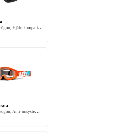
a
Cykelglasögon, Hjälmkompatibel, Vuxen
rata
Cykelglasögon, Anti-imsystem, Hjälmkompatibel, Barn