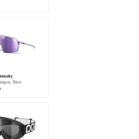
tensity
sögon, Barn
r