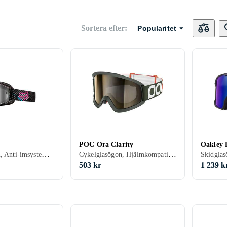
Sortera efter
:
Popularitet
POC Ora Clarity
Oakley 
Cykelglasögon, Anti-imsystem, UV-skydd, Barn
Cykelglasögon, Hjälmkompatibel, Vuxen
503 kr
1 239 k