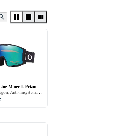
Line Miner L Prizm
Skidglasögon, Anti-imsystem, UV-skydd, Hjälmkompatibel, Vuxen
r