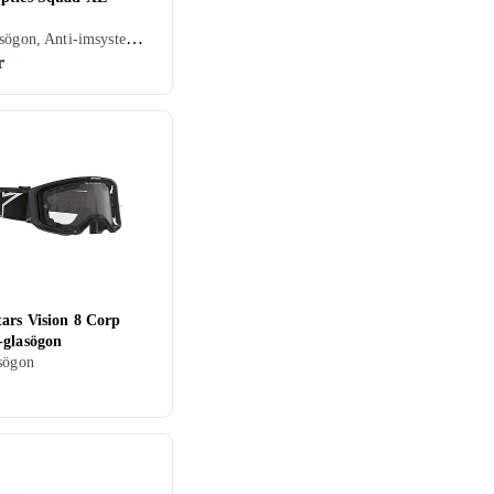
Cykelglasögon, Anti-imsystem, Dubbla linser, UV-skydd, Hjälmkompatibel, Vuxen
r
ars Vision 8 Corp
-glasögon
sögon