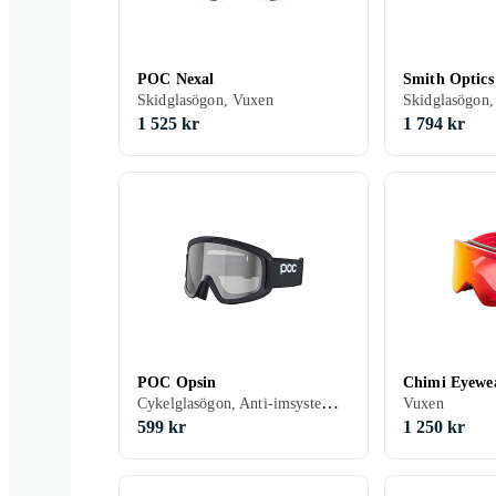
POC Nexal
Smith Optic
Skidglasögon, Vuxen
1 525 kr
1 794 kr
POC Opsin
Chimi Eyewea
Cykelglasögon, Anti-imsystem, Dubbla linser, Barn
Vuxen
599 kr
1 250 kr