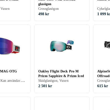
glasögon
 Vuxen
Crossglasögon
498 kr
1 099 k
X MAG OTG
Oakley Flight Deck Pro M
AlpineSt
Prizm Sapphire & Prizm Iced
Offroad
Skidglasögon, Kan användas ovanpå glasögon (OTG)
Skidglasögon, Vuxen
Crossgla
2 501 kr
615 kr