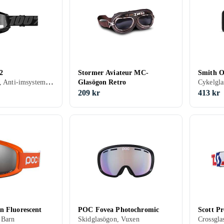
2
Stormer Aviateur MC-
Smith 
Crossglasögon, Anti-imsystem, UV-skydd, Barn
Glasögon Retro
Cykelgl
209 kr
413 kr
n Fluorescent
POC Fovea Photochromic
Scott Pr
 Barn
Skidglasögon, Vuxen