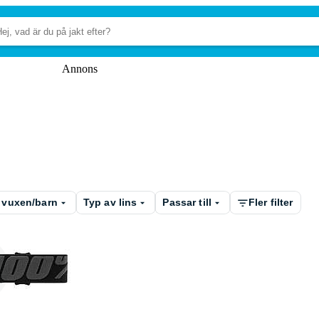
Annons
 vuxen/barn
Typ av lins
Passar till
Fler filter
on