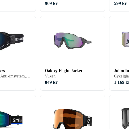
969 kr
599 kr
ers
Oakley Flight Jacket
Julbo In
Skidglasögon, Anti-imsystem, Dubbla linser, UV-skydd, Hjälmkompatibel, Kan användas ovanpå glasögon (OTG), Vuxen
Vuxen
Cykelgla
849 kr
1 169 k