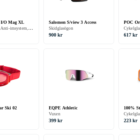
s I/O Mag XL
Salomon S/view 3 Access
POC Or
Skidglasögon, Anti-imsystem, UV-skydd, Hjälmkompatibel, Kan användas ovanpå glasögon (OTG), Vuxen
Skidglasögon
900 kr
617 kr
r Ski 02
EQPE Athletic
100% St
Vuxen
399 kr
223 kr