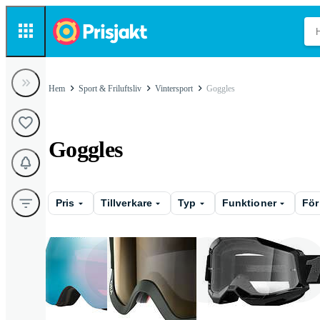
Hem
Sport & Friluftsliv
Vintersport
Goggles
Goggles
Pris
Tillverkare
Typ
Funktioner
För
Skidglasögon
Cykelglasögon
Crossglasög