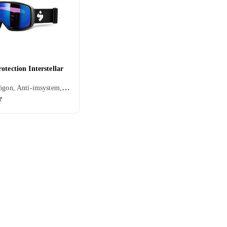
otection Interstellar
Skidglasögon, Anti-imsystem, Dubbla linser, UV-skydd, Vuxen
r