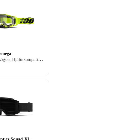
rmega
Crossglasögon, Hjälmkompatibel, Vuxen
ptics Squad XL