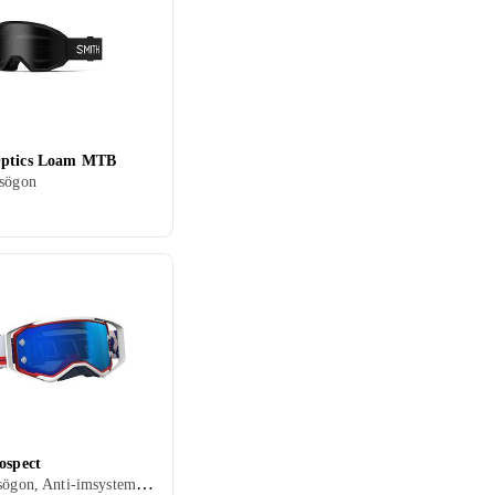
Optics Loam MTB
asögon
ospect
Crossglasögon, Anti-imsystem, Hjälmkompatibel, Vuxen