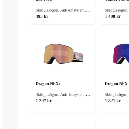
Skidglasögon, Anti-imsystem, Dubbla linser, UV-skydd, Hjälmkompatibel, Kan användas ovanpå glasögon (OTG), Vuxen
Skidglasögon,
495 kr
1 400 kr
Dragon NFX2
Dragon NF
Skidglasögon, Anti-imsystem, Dubbla linser, UV-skydd, Anti-allergi skum, Hjälmkompatibel, Vuxen
1 297 kr
1 821 kr