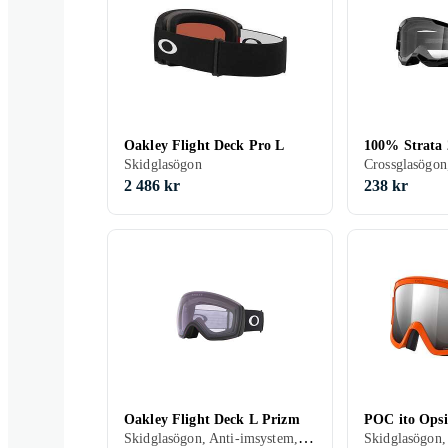
Oakley Flight Deck Pro L
100% Strata 
Skidglasögon
2 486 kr
238 kr
Oakley Flight Deck L Prizm
POC ito Opsi
Skidglasögon, Anti-imsystem, Kan användas ovanpå glasögon (OTG), Vuxen
Skidglasögon,