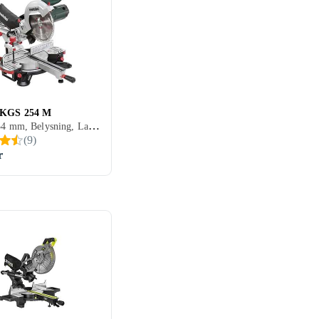
 KGS 254 M
Elnät, 254 mm, Belysning, Lampa, Dammuppsugning, Laserlinje, Borstlös motor, Klyvsåg, Glidstänger
(
9
)
r