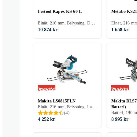
Festool Kapex KS 60 E
Metabo KS2
Elnät, 216 mm, Belysning, Dammuppsugning, Mjukstart, Glidstänger
10 874 kr
1 658 kr
Makita LS0815FLN
Makita DLS7
Elnät, 216 mm, Belysning, Lampa, Dammuppsugning, Laserlinje, Glidstänger
Batteri)
(
4
)
4 252 kr
8 995 kr