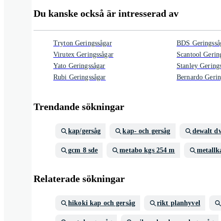
Du kanske också är intresserad av
Tryton Geringssågar
BDS Geringsså
Virutex Geringssågar
Scantool Gerin
Yato Geringssågar
Stanley Gering
Rubi Geringssågar
Bernardo Gerin
Trendande sökningar
kap/gersåg
kap- och gersåg
dewalt d
gcm 8 sde
metabo kgs 254 m
metallk
Relaterade sökningar
hikoki kap och gersåg
rikt planhyvel