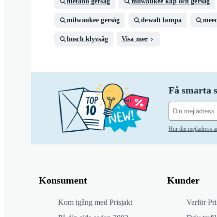
metabo gersåg
milwaukee kap och gersåg
milwaukee gersåg
dewalt lampa
meec
bosch klyvsåg
Visa mer
Få smarta s
Hur din mejladress 
Konsument
Kunder
Kom igång med Prisjakt
Varför Pri