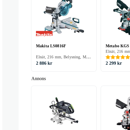
Makita LS0816F
Metabo KGS
Elnät, 216 mm, Belysning, Mjukstart, Glidstänger
2 886 kr
2 299 kr
Annons