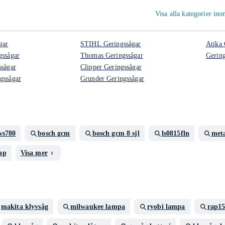
Visa alla kategorier in
gar
STIHL Geringssågar
Atika 
gssågar
Thomas Geringssågar
Gering
ssågar
Clipper Geringssågar
gssågar
Grunder Geringssågar
ws780
bosch gcm
bosch gcm 8 sjl
ls0815fln
met
ap
Visa mer
makita klyvsåg
milwaukee lampa
ryobi lampa
rap1