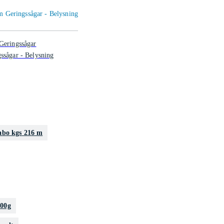
om Geringssågar - Belysning
Geringssågar
ssågar - Belysning
abo kgs 216 m
500g