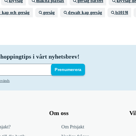
klyvsåg
makita plåtsax
gersåg batteri
klyvsåg d
 kap och gersåg
gersåg
dewalt kap gersåg
ls1019l
hoppingtips i vårt nyhetsbrev!
Prenumerera
används
Om oss
Vi
sjakt?
Om Prisjakt