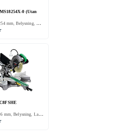
MS18254X-0 (Utan
Batteri, 254 mm, Belysning, Dammuppsugning, Borstlös motor
r
i C8FSHE
Elnät, 216 mm, Belysning, Lampa, Dammuppsugning, Mjukstart, Laserlinje, Klyvsåg
r