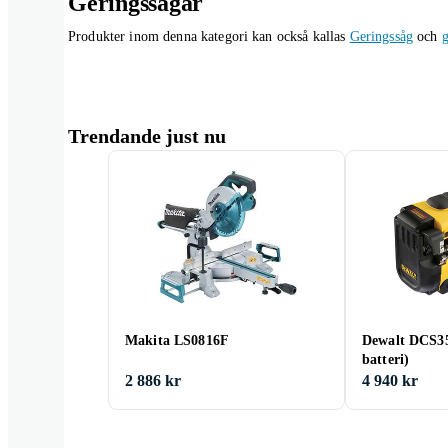
Geringssågar
Produkter inom denna kategori kan också kallas
Geringssåg
och
g
Trendande just nu
Makita LS0816F
Dewalt DCS3
batteri)
2 886 kr
4 940 kr