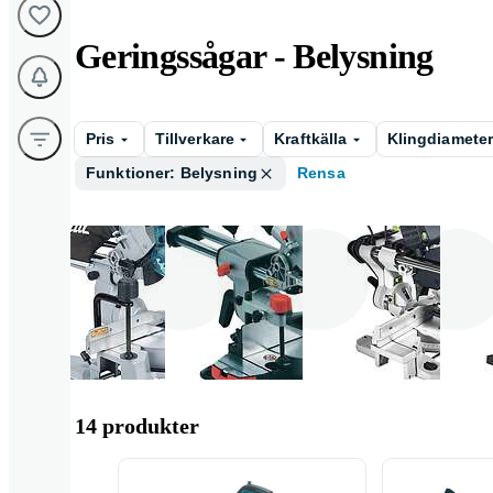
Geringssågar - Belysning
Pris
Tillverkare
Kraftkälla
Klingdiamete
Funktioner: Belysning
Rensa
Makita
Metabo
Festool
14 produkter