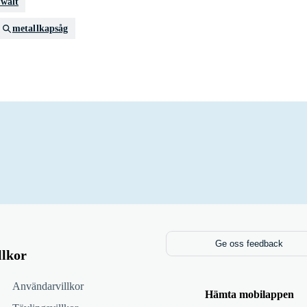
ewalt
metallkapsåg
Ge oss feedback
llkor
Användarvillkor
Hämta mobilappen