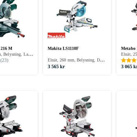
 216 M
Makita LS1110F
Metabo
Elnät, 216 mm, Belysning, Lampa, Dammuppsugning, Laserlinje, Klyvsåg, Glidstänger
Elnät, 260 mm, Belysning, Dammuppsugning, Mjukstart, Glidstänger
(
23
)
3 565 kr
3 065 k