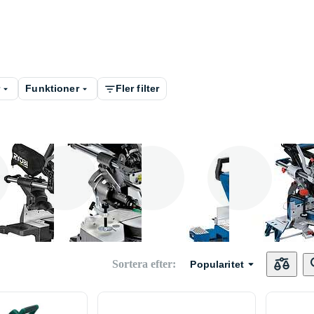
r
Funktioner
Fler filter
Ryobi
Hitachi
Scheppach
Sortera efter
:
Popularitet