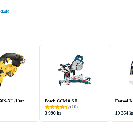
ersåg
.
50N-XJ (Utan
Bosch GCM 8 SJL
Festool 
(
10
)
3 990 kr
19 354 k