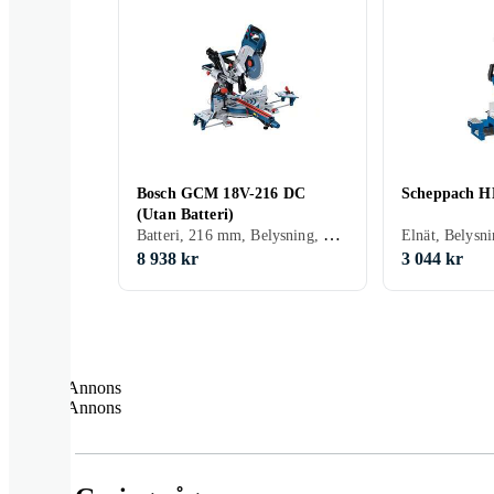
Bosch GCM 18V-216 DC
Scheppach H
(Utan Batteri)
Batteri, 216 mm, Belysning, Borstlös motor, Klyvsåg, Glidstänger
Elnät, Belysni
8 938 kr
3 044 kr
Annons
Annons