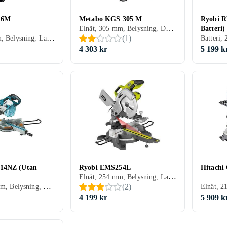
16M
Metabo KGS 305 M
Ryobi R
Elnät, 305 mm, Belysning, Dammuppsugning, Mjukstart, Laserlinje, Klyvsåg, Glidstänger
Batteri)
Elnät, 216 mm, Belysning, Laserlinje
(
1
)
4 303 kr
5 199 k
14NZ (Utan
Ryobi EMS254L
Hitach
Elnät, 254 mm, Belysning, Lampa, Dammuppsugning, Laserlinje, Borstlös motor, Klyvsåg, Glidstänger
Batteri, 190 mm, Belysning, Dammuppsugning, Borstlös motor, Glidstänger
(
2
)
4 199 kr
5 909 k