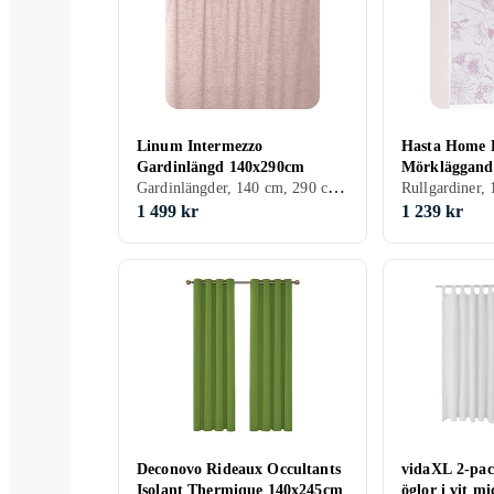
Linum Intermezzo
Hasta Home
Gardinlängd 140x290cm
Mörkläggand
Gardinlängder, 140 cm, 290 cm, Grå, Brun, Blå, Beige, Rosa, Creme/Beige
1 499 kr
1 239 kr
Deconovo Rideaux Occultants
vidaXL 2-pac
Isolant Thermique 140x245cm
öglor i vit mi