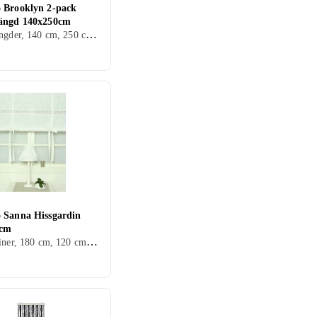
 Brooklyn 2-pack
ängd 140x250cm
Gardinlängder, 140 cm, 250 cm, Svart, Vit, Grå, Brun, Blå, Röd, Grön, Rosa, Creme/Beige
 Sanna Hissgardin
0cm
Hissgardiner, 180 cm, 120 cm, Vit, Grå, Blå, Röd, Rosa