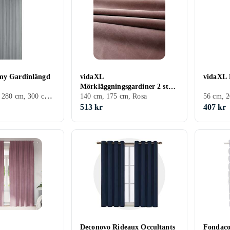
my Gardinlängd
vidaXL
vidaXL 
Mörkläggningsgardiner 2 st
Gardinkappor, 280 cm, 300 cm, Vit, Grå, Turkos, Brun, Blå, Gul, Rosa, Creme/Beige
m. krokar sammet antikrosa
140 cm, 175 cm, Rosa
140x175cm
513 kr
407 kr
Deconovo Rideaux Occultants
Fondaco