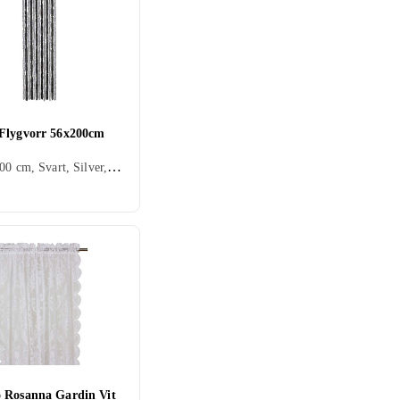
Flygvorr 56x200cm
56 cm, 200 cm, Svart, Silver, Grå, Brun, Beige, Rosa, Creme/Beige
 Rosanna Gardin Vit