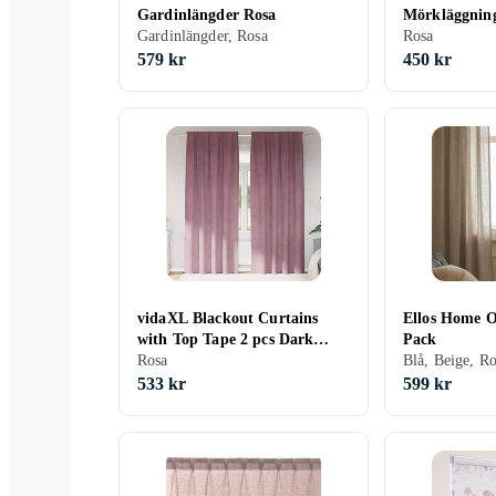
Gardinlängder Rosa
Mörkläggnin
Gardinlängder, Rosa
toppband 2 s
Rosa
Sammet
579 kr
450 kr
vidaXL Blackout Curtains
Ellos Home O
with Top Tape 2 pcs Dark
Pack
Pink Velvet
Rosa
Blå, Beige, R
533 kr
599 kr