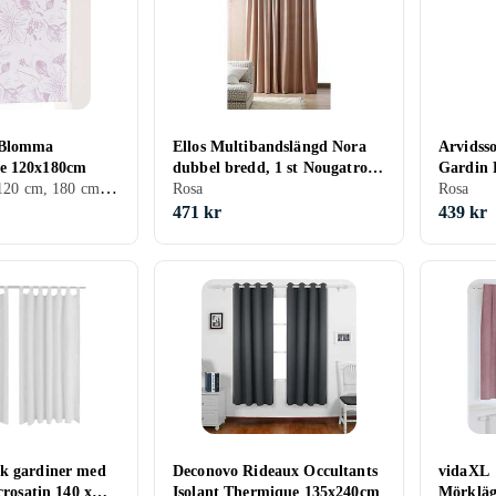
 Blomma
Ellos Multibandslängd Nora
Arvidsso
e 120x180cm
dubbel bredd, 1 st Nougatrosa
Gardin 
Rullgardiner, 120 cm, 180 cm, Rosa
290
Rosa
Rosa
471 kr
439 kr
k gardiner med
Deconovo Rideaux Occultants
vidaXL
crosatin 140 x
Isolant Thermique 135x240cm
Mörkläg