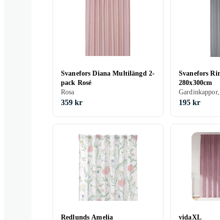
Svanefors Diana Multilängd 2-
Svanefors Ri
pack Rosé
280x300cm
Rosa
359 kr
195 kr
Redlunds Amelia
vidaXL