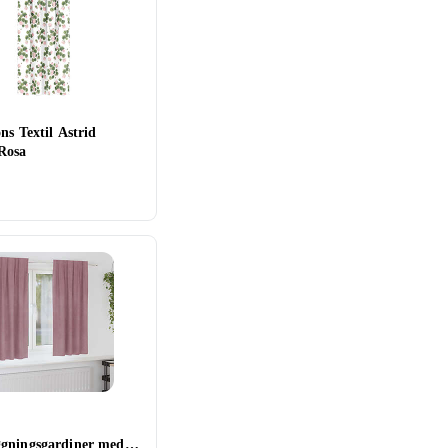
ns Textil Astrid
Rosa
gningsgardiner med