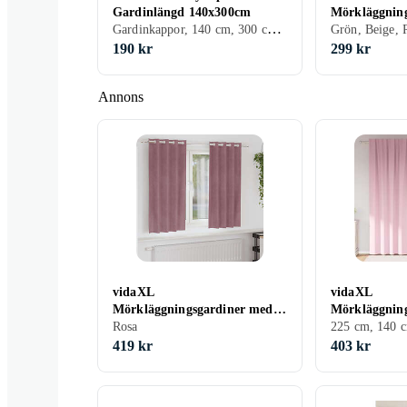
Gardinlängd 140x300cm
Mörkläggnin
Gardinkappor, 140 cm, 300 cm, Vit, Grå, Turkos, Brun, Gul, Grön, Rosa, Creme/Beige
1-Pack
Grön, Beige, 
190 kr
299 kr
Annons
vidaXL
vidaXL
Mörkläggningsgardiner med
Mörkläggning
öglor 2 pack Mörkrosa
Rosa
225x140cm 2
225 cm, 140 
Sammet
419 kr
403 kr