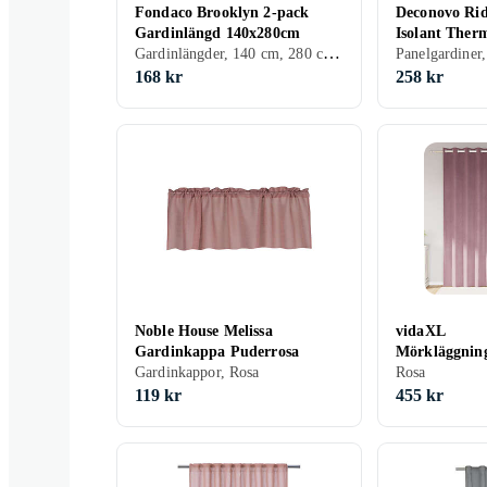
Fondaco Brooklyn 2-pack
Deconovo Rid
Gardinlängd 140x280cm
Isolant Ther
Gardinlängder, 140 cm, 280 cm, Svart, Vit, Grå, Brun, Blå, Röd, Grön, Rosa, Khaki, Creme/Beige
168 kr
258 kr
Noble House Melissa
vidaXL
Gardinkappa Puderrosa
Mörkläggnin
Gardinkappor, Rosa
öljett 2 st 
Rosa
119 kr
455 kr