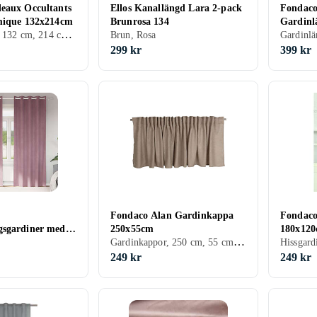
eaux Occultants
Ellos Kanallängd Lara 2-pack
Fondaco
mique 132x214cm
Brunrosa 134
Gardinl
Panelgardiner, 132 cm, 214 cm, Svart, Silver, Grå, Turkos, Brun, Blå, Grön, Beige, Rosa, Creme/Beige
Brun, Rosa
299 kr
399 kr
Fondaco Alan Gardinkappa
Fondaco
gsgardiner med
250x55cm
180x12
Gardinkappor, 250 cm, 55 cm, Svart, Vit, Grå, Brun, Blå, Grön, Rosa, Creme/Beige
Mörkrosa Sammet
249 kr
249 kr