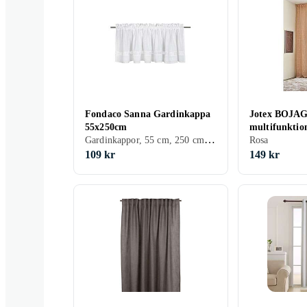
Fondaco Sanna Gardinkappa
Jotex BOJAG
55x250cm
multifunktio
Gardinkappor, 55 cm, 250 cm, Svart, Grå, Brun, Blå, Röd, Grön, Rosa, Lila
Aprikosrosa
Rosa
109 kr
149 kr