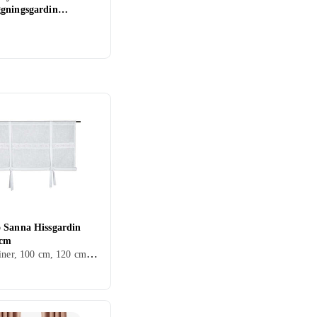
gningsgardin
0cm
 Sanna Hissgardin
0cm
Hissgardiner, 100 cm, 120 cm, Vit, Grå, Blå, Röd, Rosa