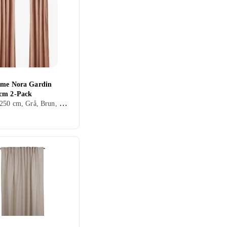
ome Nora Gardin
cm 2-Pack
140 cm, 250 cm, Grå, Brun, Blå, Röd, Gul, Grön, Beige, Rosa, Creme/Beige