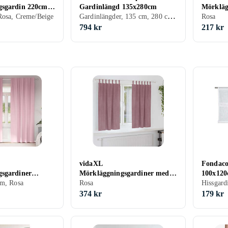
gsgardin 220cm
Gardinlängd 135x280cm
Mörkläg
Gardinlängder, 135 cm, 280 cm, Svart, Vit, Silver, Grå, Turkos, Brun, Blå, Röd, Gul, Orange, Guld, Grön, Rosa, Lila, Creme/Beige
Rosa, Creme/Beige
140x25
Rosa
794 kr
217 kr
vidaXL
Fondaco
sgardiner
Mörkläggningsgardiner med
100x12
-Pack
cm, Rosa
hängande öglor 2 st Mörkrosa
Rosa
Sammet
374 kr
179 kr