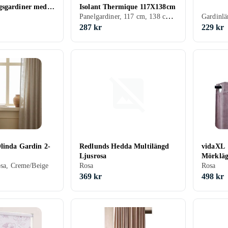
gsgardiner med
Isolant Thermique 117X138cm
Panelgardiner, 117 cm, 138 cm, Svart, Silver, Grå, Brun, Blå, Röd, Gul, Orange, Guld, Grön, Beige, Rosa, Creme/Beige
tycken Mörkrosa
Gardinlä
287 kr
229 kr
linda Gardin 2-
Redlunds Hedda Multilängd
vidaXL
Ljusrosa
Mörkläg
osa, Creme/Beige
Rosa
140x24
Rosa
369 kr
498 kr