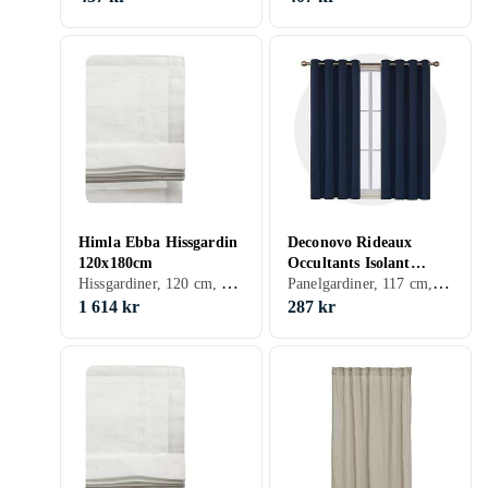
134436
Himla Ebba Hissgardin
Deconovo Rideaux
120x180cm
Occultants Isolant
Hissgardiner, 120 cm, 180 cm, Grå, Brun
Panelgardiner, 117 cm, 138 cm, Svart, Silver, Grå, Brun, Blå, Röd, Gul, Orange, Guld, Grön, Beige, Rosa, Creme/Beige
Thermique 117X138cm
1 614 kr
287 kr