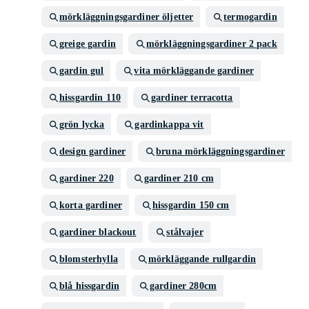
mörkläggningsgardiner öljetter
termogardin
greige gardin
mörkläggningsgardiner 2 pack
gardin gul
vita mörkläggande gardiner
hissgardin 110
gardiner terracotta
grön lycka
gardinkappa vit
design gardiner
bruna mörkläggningsgardiner
gardiner 220
gardiner 210 cm
korta gardiner
hissgardin 150 cm
gardiner blackout
stålvajer
blomsterhylla
mörkläggande rullgardin
blå hissgardin
gardiner 280cm