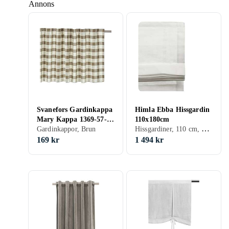
Annons
Svanefors Gardinkappa
Himla Ebba Hissgardin
Mary Kappa 1369-57-
110x180cm
Hissgardiner, 110 cm, 180 cm, Grå, Brun
022
Gardinkappor, Brun
169 kr
1 494 kr