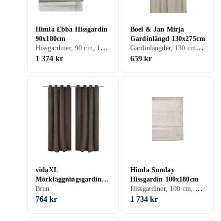
Himla Ebba Hissgardin
Boel & Jan Mirja
90x180cm
Gardinlängd 130x275cm
Hissgardiner, 90 cm, 180 cm, Vit, Grå, Brun
Gardinlängder, 130 cm, 275 cm, Svart, Grå, Brun, Blå, Creme/Beige
1 374 kr
659 kr
vidaXL
Himla Sunday
Mörkläggningsgardiner
Hissgardin 100x180cm
Hissgardiner, 100 cm, 180 cm, Grå, Brun, Creme/Beige
med metallringar 2 st
Brun
135 x 245 cm brun
764 kr
1 734 kr
130371