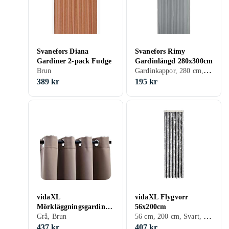
Svanefors Diana
Svanefors Rimy
Gardiner 2-pack Fudge
Gardinlängd 280x300cm
Gardinkappor, 280 cm, 300 cm, Vit, Grå, Turkos, Brun, Blå, Gul, Rosa, Creme/Beige
Brun
389 kr
195 kr
vidaXL
vidaXL Flygvorr
Mörkläggningsgardiner
56x200cm
56 cm, 200 cm, Svart, Silver, Grå, Brun, Beige, Rosa, Creme/Beige
med metallringar 2 st
Grå, Brun
taupe 140x245 cm
437 kr
407 kr