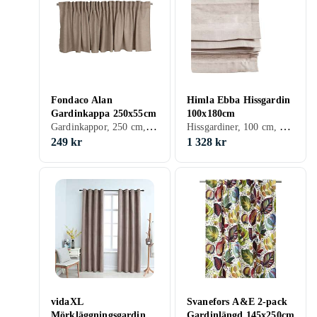
Fondaco Alan
Himla Ebba Hissgardin
Gardinkappa 250x55cm
100x180cm
Gardinkappor, 250 cm, 55 cm, Svart, Vit, Grå, Brun, Blå, Grön, Rosa, Creme/Beige
Hissgardiner, 100 cm, 180 cm, Grå, Brun
249 kr
1 328 kr
vidaXL
Svanefors A&E 2-pack
Mörkläggningsgardiner
Gardinlängd 145x250cm