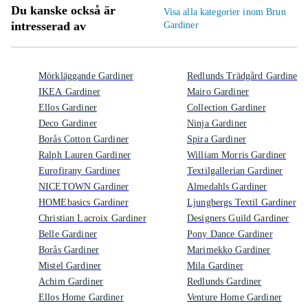
Du kanske också är
Visa alla kategorier inom Brun
intresserad av
Gardiner
Mörkläggande Gardiner
Redlunds Trädgård Gardiner
IKEA Gardiner
Mairo Gardiner
Ellos Gardiner
Collection Gardiner
Deco Gardiner
Ninja Gardiner
Borås Cotton Gardiner
Spira Gardiner
Ralph Lauren Gardiner
William Morris Gardiner
Eurofirany Gardiner
Textilgallerian Gardiner
NICETOWN Gardiner
Almedahls Gardiner
HOMEbasics Gardiner
Ljungbergs Textil Gardiner
Christian Lacroix Gardiner
Designers Guild Gardiner
Belle Gardiner
Pony Dance Gardiner
Borås Gardiner
Marimekko Gardiner
Mistel Gardiner
Mila Gardiner
Achim Gardiner
Redlunds Gardiner
Ellos Home Gardiner
Venture Home Gardiner