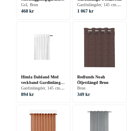
Gardinlängder, 145 cm, 250 cm, Brun, Blå, Röd, Creme/Beige
med metallringar 2 st
Grå, Brun
taupe 140x245 cm
468 kr
1 067 kr
134478
Himla Dalsland Med
Redlunds Noah
veckband Gardinlängd
Öljettlängd Brun
Gardinlängder, 145 cm, 250 cm, Svart, Silver, Grå, Brun, Creme/Beige
145x250cm
Brun
894 kr
349 kr