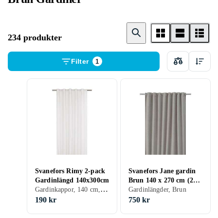
234 produkter
Filter
1
Svanefors Rimy 2-pack
Svanefors Jane gardin
Gardinlängd 140x300cm
Brun 140 x 270 cm (2-
Gardinkappor, 140 cm, 300 cm, Vit, Grå, Turkos, Brun, Gul, Grön, Rosa, Creme/Beige
pack)
Gardinlängder, Brun
190 kr
750 kr