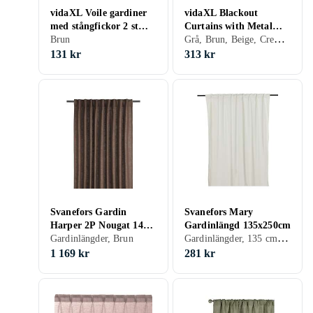
vidaXL Voile gardiner
vidaXL Blackout
med stångfickor 2 st
Curtains with Metal
Grå, Brun, Beige, Creme/Beige
bruna
Brun
Rings 2 pcs Taupe
140x175 cm
131 kr
313 kr
Svanefors Gardin
Svanefors Mary
Harper 2P Nougat 140
Gardinlängd 135x250cm
Gardinlängder, 135 cm, 250 cm, Svart, Grå, Brun, Blå, Grön, Lila, Creme/Beige
280
Gardinlängder, Brun
1 169 kr
281 kr