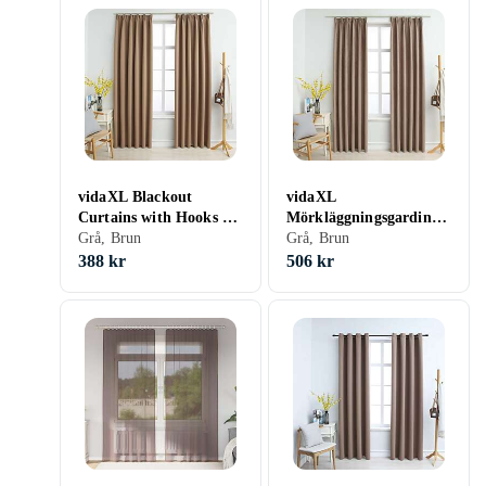
vidaXL Blackout
vidaXL
Curtains with Hooks 2
Mörkläggningsgardiner
pcs Taupe 140x175 cm
Grå, Brun
2 st taupe 140x245 cm
Grå, Brun
388 kr
506 kr