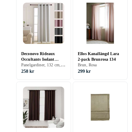
Deconovo Rideaux
Ellos Kanallängd Lara
Occultants Isolant
2-pack Brunrosa 134
Panelgardiner, 132 cm, 214 cm, Svart, Silver, Grå, Turkos, Brun, Blå, Grön, Beige, Rosa, Creme/Beige
Thermique 132x214cm
Brun, Rosa
258 kr
299 kr