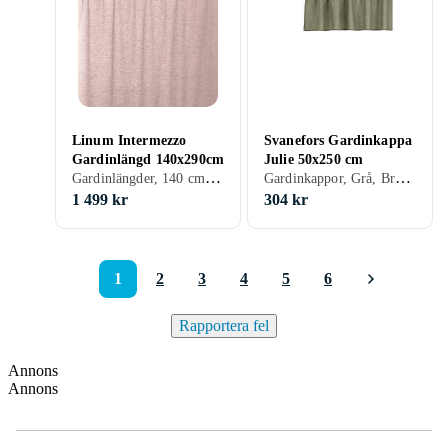
Linum Intermezzo
Svanefors Gardinkappa
Gardinlängd 140x290cm
Julie 50x250 cm
Gardinlängder, 140 cm, 290 cm, Grå, Brun, Blå, Beige, Rosa, Creme/Beige
Gardinkappor, Grå, Brun, Blå, Grön, Creme/Beige
1 499 kr
304 kr
1
2
3
4
5
6
Rapportera fel
Annons
Annons