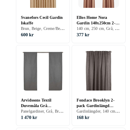
Svanefors Cecil Gardin
Ellos Home Nora
Iskaffe
Gardin 140x250cm 2-
Brun, Beige, Creme/Beige
140 cm, 250 cm, Grå, Brun, Blå, Röd, Gul, Grön, Beige, Rosa, Creme/Beige
Pack
600 kr
377 kr
Arvidssons Textil
Fondaco Brooklyn 2-
Duvemåla Grå
pack Gardinlängd
Panelgardiner, Grå, Brun, Blå, Röd, Orange, Grön, Lila
Gardinlängder, 140 cm, 280 cm, Svart, Vit, Grå, Brun, Blå, Röd, Grön, Rosa, Khaki, Creme/Beige
Panelgardin
140x280cm
1 470 kr
168 kr