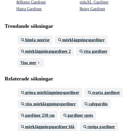
&Home Gardiner
vidaXL Gardiner
Hasta Gardiner
Beige Gardiner
Trendande sökningar
himla sunrise
mörkläggningsgardiner
mörkläggningsgardiner 2
vita gardiner
Visa mer
Relaterade sökningar
gröna mörkläggningsgardiner
svarta gardiner
vita mörkläggningsgardiner
cafegardin
gardiner 230 cm
gardiner spets
mörkläggningsgardiner blå
rutiga gardiner