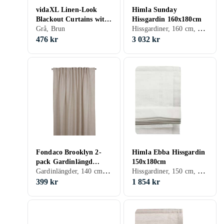
vidaXL Linen-Look
Himla Sunday
Blackout Curtains with
Hissgardin 160x180cm
Hissgardiner, 160 cm, 180 cm, Grå, Brun, Creme/Beige
Hooks 2 pcs Taupe
Grå, Brun
140x175 cm
476 kr
3 032 kr
Fondaco Brooklyn 2-
Himla Ebba Hissgardin
pack Gardinlängd
150x180cm
Gardinlängder, 140 cm, 250 cm, Svart, Vit, Grå, Brun, Blå, Röd, Grön, Rosa, Creme/Beige
Hissgardiner, 150 cm, 180 cm, Grå, Brun
140x250cm
399 kr
1 854 kr