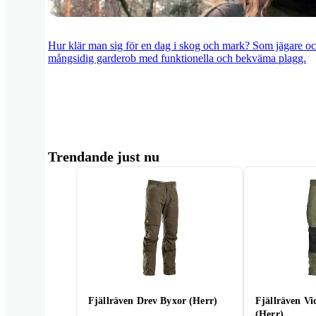
Hur klär man sig för en dag i skog och mark? Som jägare o
mångsidig garderob med funktionella och bekväma plagg.
Trendande just nu
Fjällräven Drev Byxor (Herr)
Fjällräven V
(Herr)