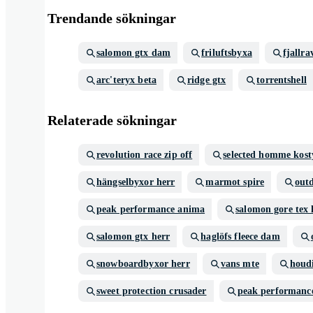
Trendande sökningar
salomon gtx dam
friluftsbyxa
fjallra
arc'teryx beta
ridge gtx
torrentshell
Relaterade sökningar
revolution race zip off
selected homme kos
hängselbyxor herr
marmot spire
out
peak performance anima
salomon gore tex 
salomon gtx herr
haglöfs fleece dam
snowboardbyxor herr
vans mte
houd
sweet protection crusader
peak performance