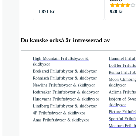
1 871 kr
928 kr
Du kanske också är intresserad av
High Mountain Friluftsbyxor &
Hummel Friluf
skidbyxor
Löffler Friluf
Brokared Friluftsbyxor & skidbyxor
Reima Frilufts
Röhnisch Friluftsbyxor & skidbyxor
Moon Climbing
Newline Friluftsbyxor & skidbyxor
skidbyxor
Icebreaker Friluftsbyxor & skidbyxor
Aclima Friluft
Husqvarna Friluftsbyxor & skidbyxor
Isbjörn of Swe
skidbyxor
Lindberg Friluftsbyxor & skidbyxor
Picture Friluf
4F Friluftsbyxor & skidbyxor
Sportful Frilu
Anar Friluftsbyxor & skidbyxor
Montura Friluf