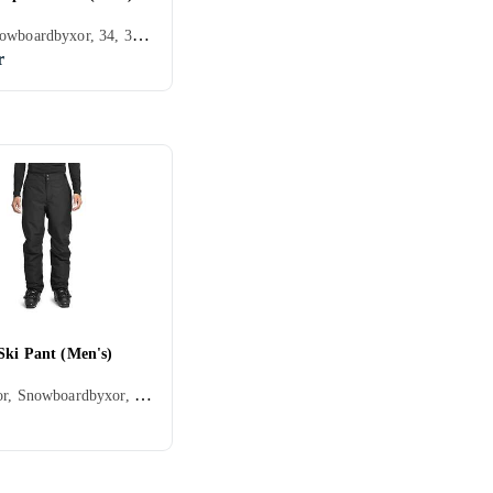
Dam, Snowboardbyxor, 34, 36, 38, 40, 42, 44, Svart, Grå, Beige, Khaki
r
Ski Pant (Men's)
Skidbyxor, Snowboardbyxor, S, M, L, XL, XXL, Svart