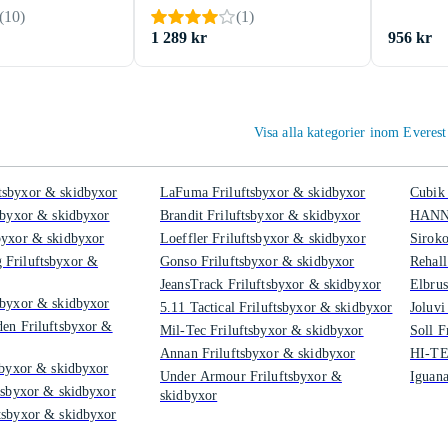
(
10
)
(
1
)
1 289 kr
956 kr
Visa alla kategorier inom Everes
tsbyxor & skidbyxor
LaFuma Friluftsbyxor & skidbyxor
Cubik 
tsbyxor & skidbyxor
Brandit Friluftsbyxor & skidbyxor
HANNA
byxor & skidbyxor
Loeffler Friluftsbyxor & skidbyxor
Siroko
 Friluftsbyxor &
Gonso Friluftsbyxor & skidbyxor
Rehall
JeansTrack Friluftsbyxor & skidbyxor
Elbrus
sbyxor & skidbyxor
5.11 Tactical Friluftsbyxor & skidbyxor
Joluvi
den Friluftsbyxor &
Mil-Tec Friluftsbyxor & skidbyxor
Soll F
Annan Friluftsbyxor & skidbyxor
HI-TE
tsbyxor & skidbyxor
Under Armour Friluftsbyxor &
Iguana
ftsbyxor & skidbyxor
skidbyxor
tsbyxor & skidbyxor