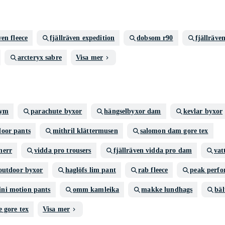
ven fleece
fjällräven expedition
dobsom r90
fjällräve
arcteryx sabre
Visa mer
tym
parachute byxor
hängselbyxor dam
kevlar byxor
door pants
mithril klättermusen
salomon dam gore tex
herr
vidda pro trousers
fjällräven vidda pro dam
vat
outdoor byxor
haglöfs lim pant
rab fleece
peak perfo
ini motion pants
omm kamleika
makke lundhags
bäl
 gore tex
Visa mer