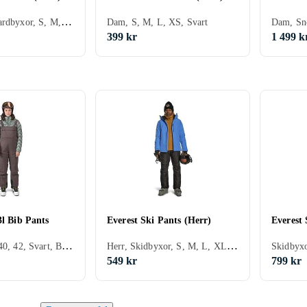
Herr, Snowboardbyxor, S, M, L, XL, XXL, XS, XXXL (3XL), Svart, Grå, Blå, Röd, Beige, Khaki
Dam, S, M, L, XS, Svart
399 kr
1 499 k
3l Bib Pants
Everest Ski Pants (Herr)
Everest 
Dam, 36, 38, 40, 42, Svart, Blå, Lila, Khaki, Hängslen, Flera tyglager
Herr, Skidbyxor, S, M, L, XL, XXL, XS, XXXL (3XL), Svart, Grön, Hängslen
549 kr
799 kr