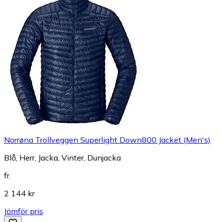
Norrøna Trollveggen Superlight Down800 Jacket (Men's)
Blå, Herr, Jacka, Vinter, Dunjacka
fr.
2 144 kr
Jämför pris