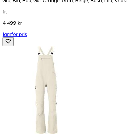
Grå, Blå, Röd, Gul, Orange, Grön, Beige, Rosa, Lila, Khaki
fr.
4 499 kr
Jämför pris