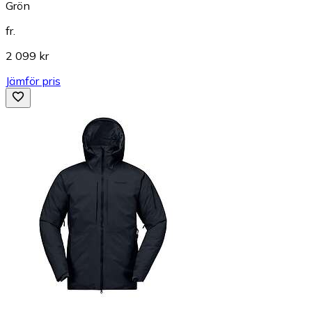
Grön
fr.
2 099 kr
Jämför pris