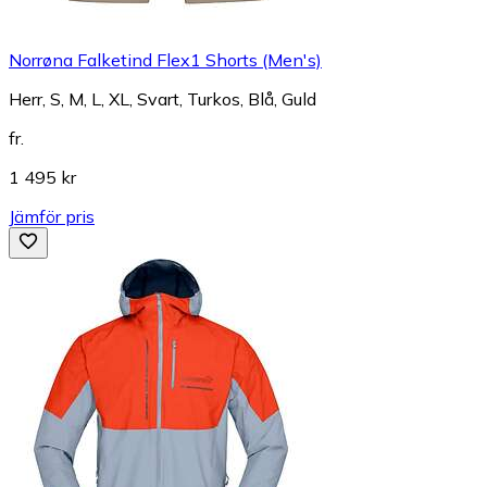
Norrøna Falketind Flex1 Shorts (Men's)
Herr, S, M, L, XL, Svart, Turkos, Blå, Guld
fr.
1 495 kr
Jämför pris