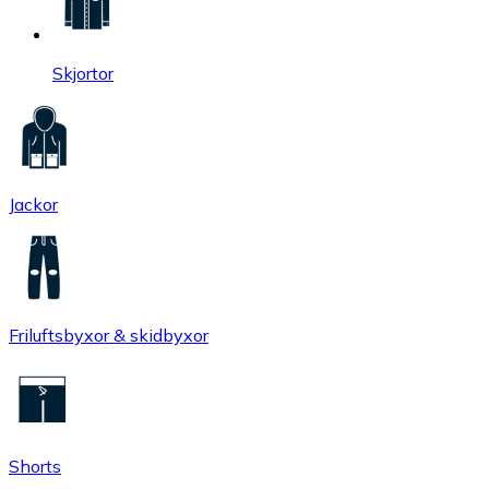
Skjortor
Jackor
Friluftsbyxor & skidbyxor
Shorts