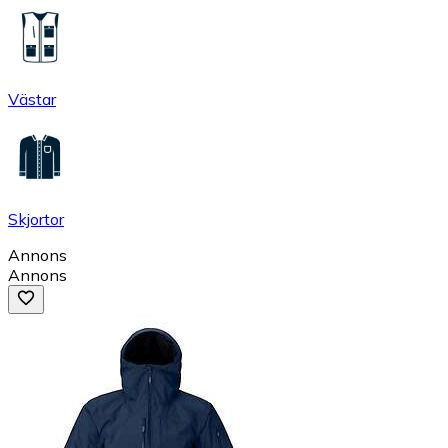
Västar
Skjortor
Annons
Annons