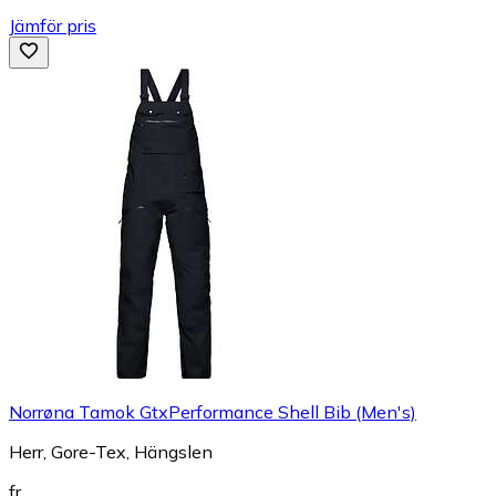
Jämför pris
Norrøna Tamok GtxPerformance Shell Bib (Men's)
Herr, Gore-Tex, Hängslen
fr.