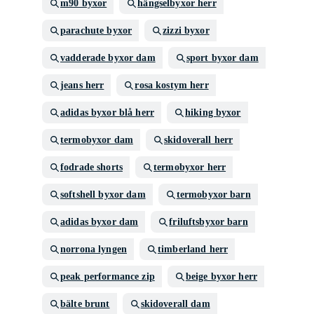
m90 byxor
hängselbyxor herr
parachute byxor
zizzi byxor
vadderade byxor dam
sport byxor dam
jeans herr
rosa kostym herr
adidas byxor blå herr
hiking byxor
termobyxor dam
skidoverall herr
fodrade shorts
termobyxor herr
softshell byxor dam
termobyxor barn
adidas byxor dam
friluftsbyxor barn
norrona lyngen
timberland herr
peak performance zip
beige byxor herr
bälte brunt
skidoverall dam