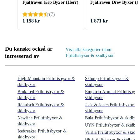
Fjällräven Keb Byxor (Herr)
Fjällräven Drev Byxor (H
(
7
)
1 158 kr
1 871 kr
Du kanske också är
Visa alla kategorier inom
intresserad av
Friluftsbyxor & skidbyxor
High Mountain Friluftsbyxor &
Skhoop Friluftsbyxor &
skidbyxor
skidbyxor
Brokared Friluftsbyxor &
Emporio Armani Friluftsbyxo
skidbyxor
skidbyxor
Röhnisch Friluftsbyxor &
Jack & Jones Friluftsbyxor &
skidbyxor
skidbyxor
Newline Friluftsbyxor &
Bula Friluftsbyxor & skidbyx
skidbyxor
UYN Friluftsbyxor & skidbyx
Icebreaker Friluftsbyxor &
Velilla Friluftsbyxor & skidb
skidbyxor
BP Friluftsbyxor & skidbyxor