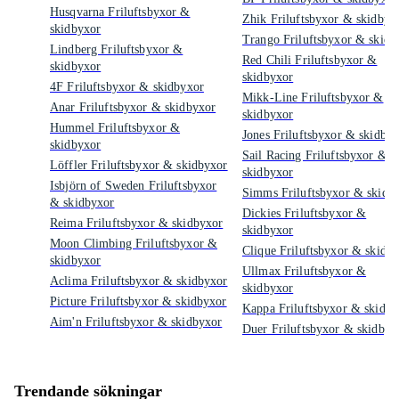
Husqvarna Friluftsbyxor &
Zhik Friluftsbyxor & skidbyx
skidbyxor
Trango Friluftsbyxor & skidb
Lindberg Friluftsbyxor &
Red Chili Friluftsbyxor &
skidbyxor
skidbyxor
4F Friluftsbyxor & skidbyxor
Mikk-Line Friluftsbyxor &
Anar Friluftsbyxor & skidbyxor
skidbyxor
Hummel Friluftsbyxor &
Jones Friluftsbyxor & skidby
skidbyxor
Sail Racing Friluftsbyxor &
Löffler Friluftsbyxor & skidbyxor
skidbyxor
Isbjörn of Sweden Friluftsbyxor
Simms Friluftsbyxor & skidb
& skidbyxor
Dickies Friluftsbyxor &
Reima Friluftsbyxor & skidbyxor
skidbyxor
Moon Climbing Friluftsbyxor &
Clique Friluftsbyxor & skidb
skidbyxor
Ullmax Friluftsbyxor &
Aclima Friluftsbyxor & skidbyxor
skidbyxor
Picture Friluftsbyxor & skidbyxor
Kappa Friluftsbyxor & skidby
Aim'n Friluftsbyxor & skidbyxor
Duer Friluftsbyxor & skidbyx
Trendande sökningar