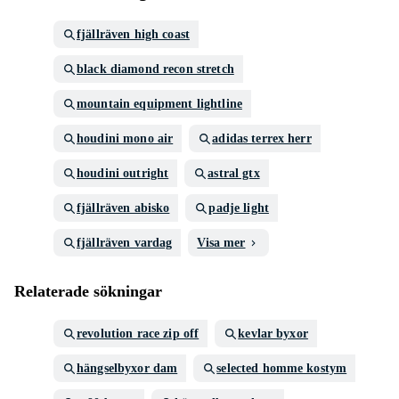
fjällräven high coast
black diamond recon stretch
mountain equipment lightline
houdini mono air
adidas terrex herr
houdini outright
astral gtx
fjällräven abisko
padje light
fjällräven vardag
Visa mer
Relaterade sökningar
revolution race zip off
kevlar byxor
hängselbyxor dam
selected homme kostym