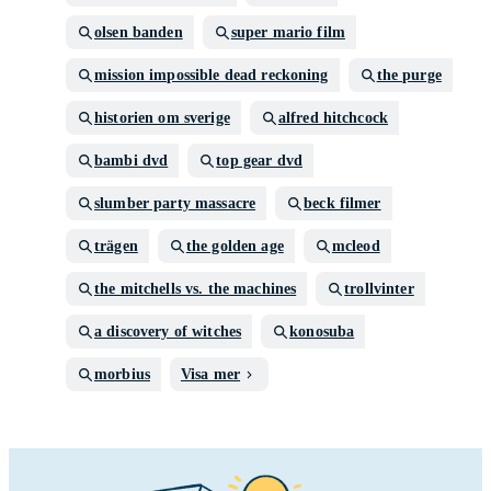
olsen banden
super mario film
mission impossible dead reckoning
the purge
historien om sverige
alfred hitchcock
bambi dvd
top gear dvd
slumber party massacre
beck filmer
trägen
the golden age
mcleod
the mitchells vs. the machines
trollvinter
a discovery of witches
konosuba
morbius
Visa mer