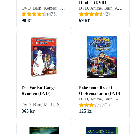
Himlen (DVD)
DVD, Barn, Komedi, Äventyr, Animerat, Familj, Sverige (SE)
DVD, Anime, Barn, Animerat, Familj, Sverige (SE)
(
475
)
(
2
)
98 kr
69 kr
Det Var En Gång:
Pokemon: Jirachi
Rymden (DVD)
Önskemakaren (DVD)
DVD, Anime, Barn, Äventyr, Animerat, Familj, Sverige (SE)
DVD, Barn, Musik, Sci-Fi, TV-serie, Animerat, Familj, Sverige (SE)
(
1
)
365 kr
125 kr