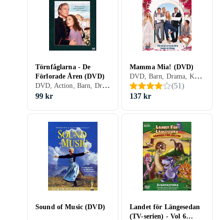
Törnfåglarna - De
Mamma Mia! (DVD)
DVD, Barn, Drama, Komedi, Musik, Musical, Romantik, Familj, Sverige (SE)
Förlorade Åren (DVD)
DVD, Action, Barn, Drama, TV-serie, Sverige (SE)
(
51
)
99 kr
137 kr
Sound of Music (DVD)
Landet för Längesedan
(TV-serien) - Vol 6