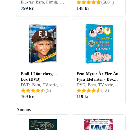
Blu-ray, Barn, Familj, Storbritannien (UK)
(
500+
)
799 kr
148 kr
Emil I Lönneberga -
Fem Myror Är Fler Än
Box (DVD)
Fyra Elefanter - Box
DVD, Barn, TV-serie, Animerat, Familj, Sverige (SE)
DVD, Barn, TV-serie, Animerat, Familj, Julkalender, Sverige (SE)
(DVD)
(
5
)
(
12
)
169 kr
119 kr
Annons