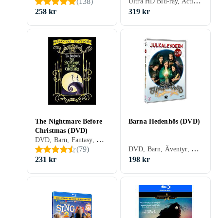
Ultra HD Blu-ray, Action, Barn, Drama, Fantasy, Äventyr, Familj, Sverige (SE)
(
138
)
258 kr
319 kr
The Nightmare Before
Barna Hedenhös (DVD)
Christmas (DVD)
DVD, Barn, Fantasy, Musical, Animerat, Familj, Storbritannien (UK)
DVD, Barn, Äventyr, TV-serie, Animerat, Familj, Julkalender, Sverige (SE)
(
79
)
231 kr
198 kr