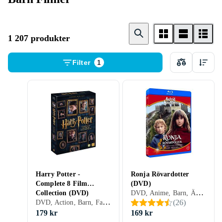
1 207 produkter
Filter
1
Harry Potter -
Ronja Rövardotter
Complete 8 Film
(DVD)
DVD, Anime, Barn, Äventyr, TV-serie, Animerat, Familj, Sverige (SE)
Collection (DVD)
DVD, Action, Barn, Fantasy, Äventyr, TV-serie, Familj, Sverige (SE)
(
26
)
179 kr
169 kr