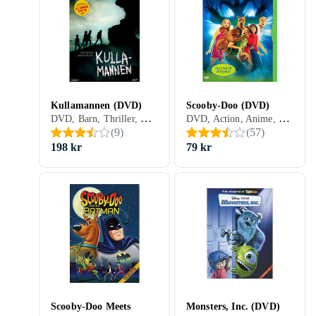
Kullamannen (DVD)
Scooby-Doo (DVD)
DVD, Barn, Thriller, TV-serie, Familj, Sverige (SE)
DVD, Action, Anime, Barn, Komedi, Äventyr, TV-serie, Animerat, Familj, Mystik, Sverige (SE)
(
9
)
(
57
)
198 kr
79 kr
Scooby-Doo Meets
Monsters, Inc. (DVD)