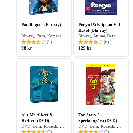
Paddington (Blu-ray)
Ponyo På Klippan Vid
Havet (Blu-ray)
Blu-ray, Barn, Komedi, Familj, Sverige (SE)
Blu-ray, Anime, Barn, Äventyr, Familj, Sverige (SE)
(
2
)
(
6
)
98 kr
129 kr
Allt Me Albert &
Toy Story 2 -
Herbert (DVD)
Specialutgåva (DVD)
DVD, Barn, Komedi, TV-serie, Familj, Sverige (SE)
DVD, Barn, Komedi, Äventyr, Animerat, Familj, Sverige (SE)
(
3
)
(
3
)