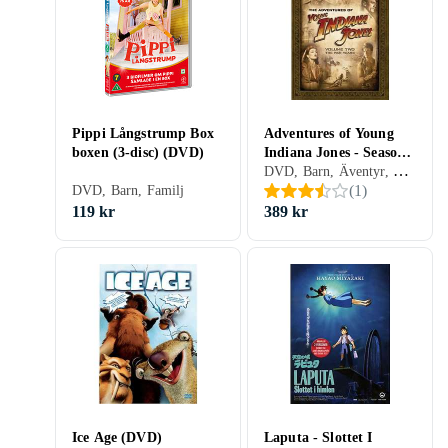
Pippi Långstrump Box
Adventures of Young
boxen (3-disc) (DVD)
Indiana Jones - Season
DVD, Barn, Äventyr, TV-serie, Familj, Storbritannien (UK)
2 (UK) (DVD)
(
1
)
DVD, Barn, Familj
119 kr
389 kr
Ice Age (DVD)
Laputa - Slottet I