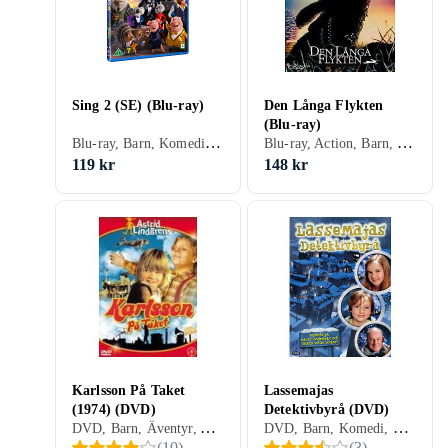
Sing 2 (SE) (Blu-ray)
Den Långa Flykten
(Blu-ray)
Blu-ray, Barn, Komedi, Musik, Musical, Äventyr, Familj, Sverige (SE)
Blu-ray, Action, Barn, Äventyr, Familj
119 kr
148 kr
Karlsson På Taket
Lassemajas
(1974) (DVD)
Detektivbyrå (DVD)
DVD, Barn, Äventyr, Animerat, Familj, Sverige (SE)
DVD, Barn, Komedi, Äventyr, TV-serie, Animerat, Familj, Julkalender, Sverige (SE)
(
10
)
(
3
)