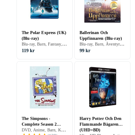
The Polar Express (UK)
Ballerinan Och
(Blu-ray)
Uppfinnaren (Blu-ray)
Blu-ray, Barn, Fantasy, Komedi, Äventyr, Animerat, Familj, Storbritannien (UK)
Blu-ray, Barn, Äventyr, Familj, Sverige (SE)
119 kr
99 kr
The Simpsons -
Harry Potter Och Den
Complete Season 2
Flammande Bägaren
DVD, Anime, Barn, Komedi, TV-serie, Animerat, Familj, Sverige (SE)
(DVD)
(UHD+BD)