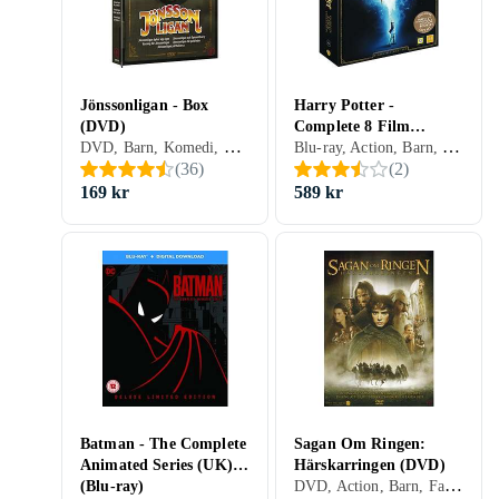
Jönssonligan - Box
Harry Potter -
(DVD)
Complete 8 Film
DVD, Barn, Komedi, Thriller, TV-serie, Familj, Kriminalitet, Sverige (SE)
Blu-ray, Action, Barn, Fantasy, Äventyr, Familj, Sverige (SE)
Collection Gift Set (Blu-
(
36
)
(
2
)
ray)
169 kr
589 kr
Batman - The Complete
Sagan Om Ringen:
Animated Series (UK)
Härskarringen (DVD)
DVD, Action, Barn, Fantasy, Äventyr, Familj, Sverige (SE)
(Blu-ray)