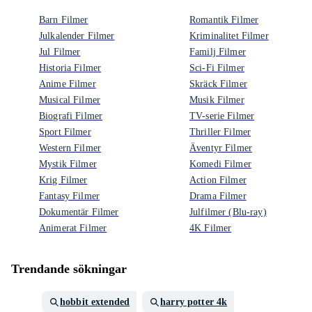
Barn Filmer
Romantik Filmer
Julkalender Filmer
Kriminalitet Filmer
Jul Filmer
Familj Filmer
Historia Filmer
Sci-Fi Filmer
Anime Filmer
Skräck Filmer
Musical Filmer
Musik Filmer
Biografi Filmer
TV-serie Filmer
Sport Filmer
Thriller Filmer
Western Filmer
Äventyr Filmer
Mystik Filmer
Komedi Filmer
Krig Filmer
Action Filmer
Fantasy Filmer
Drama Filmer
Dokumentär Filmer
Julfilmer (Blu-ray)
Animerat Filmer
4K Filmer
Trendande sökningar
hobbit extended
harry potter 4k