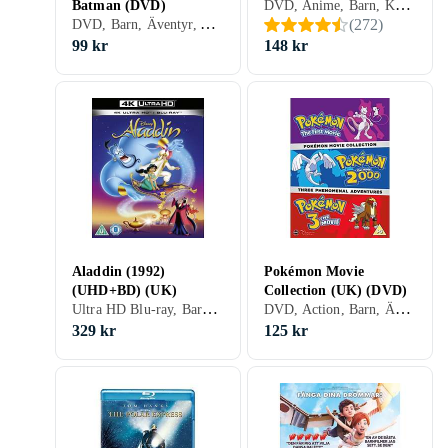
DVD, Anime, Barn, Komedi, Animerat, Familj, Sverige (SE)
Batman (DVD)
DVD, Barn, Äventyr, Animerat, Familj, Sverige (SE)
(
272
)
99 kr
148 kr
Aladdin (1992)
Pokémon Movie
(UHD+BD) (UK)
Collection (UK) (DVD)
Ultra HD Blu-ray, Barn, Animerat, Familj, Storbritannien (UK)
DVD, Action, Barn, Äventyr, Animerat, Familj, Storbritannien (UK)
329 kr
125 kr