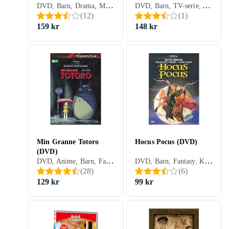
DVD, Barn, Drama, Musik, Musical, Sverige (SE)
DVD, Barn, TV-serie, Animerat, Familj, Sverige (SE)
(DVD)
(
12
)
(
1
)
159 kr
148 kr
Min Granne Totoro
Hocus Pocus (DVD)
(DVD)
DVD, Anime, Barn, Fantasy, Äventyr, Animerat, Familj, Sverige (SE)
DVD, Barn, Fantasy, Komedi, Familj, Sverige (SE)
(
28
)
(
6
)
129 kr
99 kr