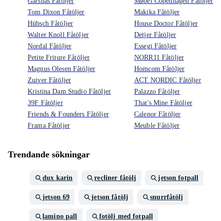
Gärsnäs Fåtöljer
Møbel Copenhagen Fåtöljer
Tom Dixon Fåtöljer
Makika Fåtöljer
Hübsch Fåtöljer
House Doctor Fåtöljer
Walter Knoll Fåtöljer
Detjer Fåtöljer
Nordal Fåtöljer
Essegi Fåtöljer
Petite Friture Fåtöljer
NORR11 Fåtöljer
Magnus Olesen Fåtöljer
Homcom Fåtöljer
Zuiver Fåtöljer
ACT NORDIC Fåtöljer
Kristina Dam Studio Fåtöljer
Palazzo Fåtöljer
39F Fåtöljer
That's Mine Fåtöljer
Friends & Founders Fåtöljer
Calenor Fåtöljer
Frama Fåtöljer
Meuble Fåtöljer
Trendande sökningar
dux karin
recliner fåtölj
jetson fotpall
jetson 69
jetson fåtölj
snurrfåtölj
lamino pall
fotölj med fotpall