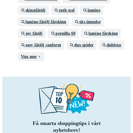
skinnfåtölj
ruth stol
lamino
lamino fåtölj fårskinn
sits impulse
joy fåtölj
pernilla 69
lamino fårskinn
easy fåtölj conform
dux spider
dublexo
Visa mer
Få smarta shoppingtips i vårt
nyhetsbrev!