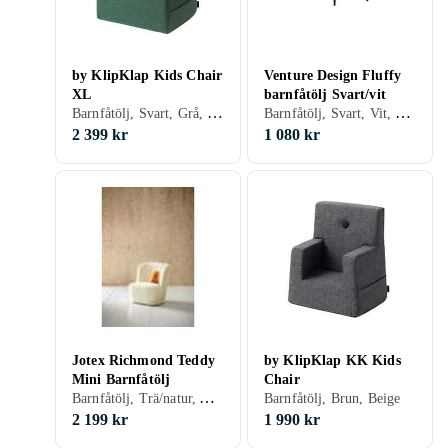
by KlipKlap Kids Chair
Venture Design Fluffy
XL
barnfåtölj Svart/vit
Barnfåtölj, Svart, Grå, Brun, Blå, Orange, Guld, Grön, Wenge, Beige, Rosa, Trä
Barnfåtölj, Svart, Vit, Teddy
2 399 kr
1 080 kr
Jotex Richmond Teddy
by KlipKlap KK Kids
Mini Barnfåtölj
Chair
Barnfåtölj, Trä/natur, Aluminium, Teddy
Barnfåtölj, Brun, Beige
2 199 kr
1 990 kr