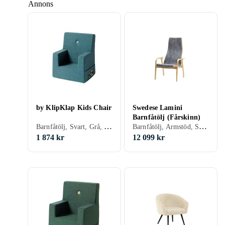
Annons
by KlipKlap Kids Chair
Swedese Lamini
Barnfåtölj (Fårskinn)
Barnfåtölj, Svart, Grå, Brun, Blå, Gul, Orange, Guld, Grön, Wenge, Beige, Rosa, Lila, Trä
Barnfåtölj, Armstöd, Svart, Vit, Grå, Brun, Bok, Ek, Beige, Trä, Skinn/Läder, Fårskinn
1 874 kr
12 099 kr