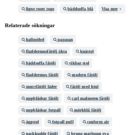
ligne roset togo
bäddsoffa blå
Visa mer
Relaterade sökningar
hallmöbel
papasan
fladdermusfåtölj äkta
knästol
bäddsoffa fåtölj
vikbar stol
fladdermus fåtölj
modern fåtölj
snurrfåtölj läder
fåtölj med hjul
uppblåsbar fåtölj
carl malmsten fåtölj
uppblåsbar fotpall
mörkblå fåtölj
äggstol
fotpall puff
conform air
nackkudde fåtölj
bruno mathsson eva