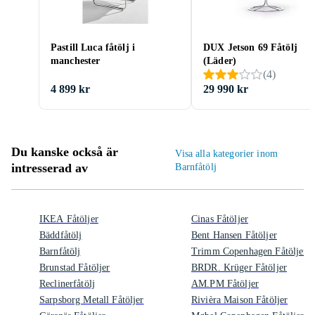
Pastill Luca fåtölj i
DUX Jetson 69 Fåtölj
manchester
(Läder)
(
4
)
4 899 kr
29 990 kr
Du kanske också är
Visa alla kategorier inom
intresserad av
Barnfåtölj
IKEA Fåtöljer
Cinas Fåtöljer
Bäddfåtölj
Bent Hansen Fåtöljer
Barnfåtölj
Trimm Copenhagen Fåtöljer
Brunstad Fåtöljer
BRDR. Krüger Fåtöljer
Reclinerfåtölj
AM.PM Fåtöljer
Sarpsborg Metall Fåtöljer
Rivièra Maison Fåtöljer