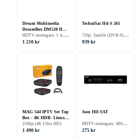
Dream Multimedia
TechniSat Hd-S 261
DreamBox DM520 HD
HDTV-mottagare, 1 st, 720p, 1080p (Full HD), 1080i, Kabel (DVB-C), Satellit (DVB-S), Satellit (DVB-S2), Marksänd (DVB-T2)
720p, Satellit (DVB-S), Satellit (DVB-S2)
S2
1 210 kr
939 kr
MAG 544 IPTV Set Top
3son HD-SAT
Box - 4K HDR- Linux
HDTV-mottagare, 480p, 576p, 720p, 1080p (Full HD), 1080i, 576i, Satellit (DVB-S), Satellit (DVB-S2)
WiFi
2160p (4K Ultra HD)
1 490 kr
275 kr