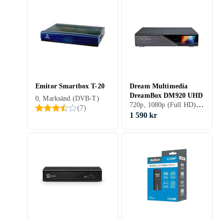
Emitor Smartbox T-20
Dream Multimedia
DreamBox DM920 UHD
0, Marksänd (DVB-T)
720p, 1080p (Full HD), 1080i, 2160p (4K Ultra HD), Kabel (DVB-C), Marksänd (DVB-T), Satellit (DVB-S), Satellit (DVB-S2), Marksänd (DVB-T2)
(
7
)
1 590 kr