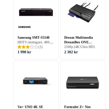
Samsung SMT-S5140
Dream Multimedia
HDTV-mottagare, 480p, 576p, 720p, 1080i, 576i, Satellit (DVB-S), Satellit (DVB-S2)
DreamBox ONE
(
3
)
UltraHD
2160p (4K Ultra HD)
1 990 kr
2 302 kr
Vu+ UNO 4K SE
Formuler Z+ Neo