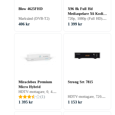
Blow 4625FHD
X96 8k Full Hd
Mediaspelare X6 Kodi
720p, 1080p (Full HD), 1080i
Marksänd (DVB-T2)
Wifi Tvbox Iptv 11.0
Android Silver
406 kr
1 399 kr
Miraclebox Premium
Strong Srt 7815
Micro Hybrid
HDTV-mottagare, 0, 480p, 576p, 720p, 1080p (Full HD), 1080i, 576i, Kabel (DVB-C), Marksänd (DVB-T), Marksänd (DVB-T2)
HDTV-mottagare, 720p, 1080p (Full HD), 1080i, Satellit (DVB-S), Satellit (DVB-S2)
(
1
)
1 395 kr
1 153 kr