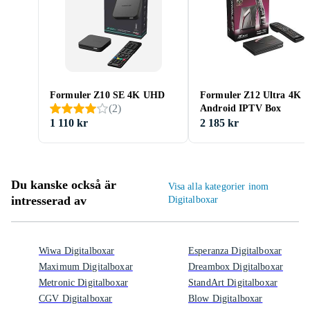
Formuler Z10 SE 4K UHD
Formuler Z12 Ultra 4K
(
2
)
Android IPTV Box
1 110 kr
2 185 kr
Du kanske också är
Visa alla kategorier inom
intresserad av
Digitalboxar
Wiwa Digitalboxar
Esperanza Digitalboxar
Maximum Digitalboxar
Dreambox Digitalboxar
Metronic Digitalboxar
StandArt Digitalboxar
CGV Digitalboxar
Blow Digitalboxar