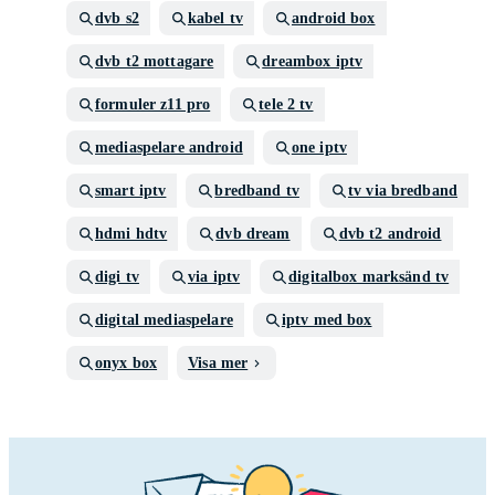
dvb s2
kabel tv
android box
dvb t2 mottagare
dreambox iptv
formuler z11 pro
tele 2 tv
mediaspelare android
one iptv
smart iptv
bredband tv
tv via bredband
hdmi hdtv
dvb dream
dvb t2 android
digi tv
via iptv
digitalbox marksänd tv
digital mediaspelare
iptv med box
onyx box
Visa mer