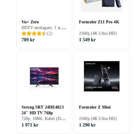
Vu+ Zero
Formuler Z11 Pro 4K
HDTV-mottagare, 1 st, 720p, 1080p (Full HD), 1080i, 2160p (4K Ultra HD), Satellit (DVB-S), Satellit (DVB-S2)
(
2
)
2160p (4K Ultra HD)
789 kr
1 549 kr
Strong SRT 24HE4023
Formuler Z Mini
24" HD TV 768p
720p, 1080i, Kabel (DVB-C), Satellit (DVB-S2), Marksänd (DVB-T2)
2160p (4K Ultra HD)
1 971 kr
1 290 kr