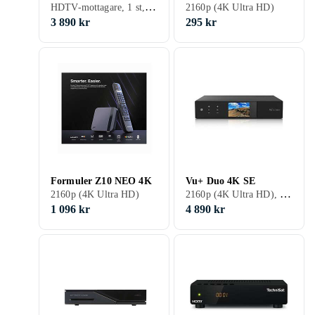
HDTV-mottagare, 1 st, 480p, 576p, 720p, 1080p (Full HD), 1080i, 576i, 2160p (4K Ultra HD), Kabel (DVB-C), Marksänd (DVB-T), Satellit (DVB-S), Satellit (DVB-S2), Marksänd (DVB-T2)
2160p (4K Ultra HD)
3 890 kr
295 kr
Formuler Z10 NEO 4K
Vu+ Duo 4K SE
2160p (4K Ultra HD), Kabel (DVB-C), Marksänd (DVB-T2)
2160p (4K Ultra HD)
1 096 kr
4 890 kr