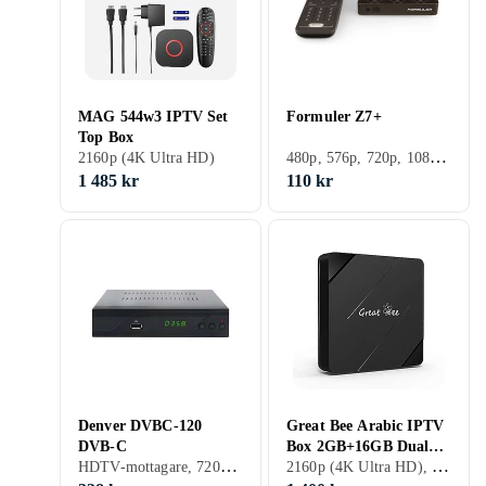
MAG 544w3 IPTV Set
Formuler Z7+
Top Box
480p, 576p, 720p, 1080p (Full HD), 1080i, 576i, 2160p (4K Ultra HD), Marksänd (DVB-T)
2160p (4K Ultra HD)
1 485 kr
110 kr
Denver DVBC-120
Great Bee Arabic IPTV
DVB-C
Box 2GB+16GB Dual
HDTV-mottagare, 720p, 1080p (Full HD), 1080i, Kabel (DVB-C)
2160p (4K Ultra HD), Inbyggd hårddisk
Wi-Fi 4K Android TV