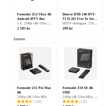
Formuler Z12 Ultra 4K
Denver DTB-148 DVT-
Android IPTV Box
T2 H.265 Free To Air
1 st, 2160p (4K Ultra HD)
HDTV-mottagare, 720p, 1080p (Full HD), 1080i, Marksänd (DVB-T2)
Box
2 185 kr
299 kr
Annons
Formuler Z11 Pro Max
Formuler Z10 SE 4K
4K
UHD
2160p (4K Ultra HD), Marksänd (DVB-T)
2160p (4K Ultra HD)
(
2
)
(
2
)