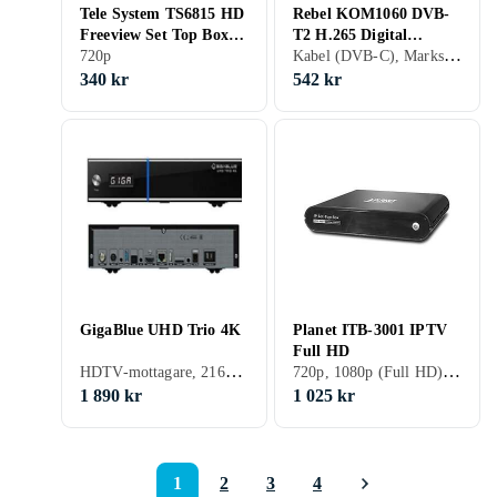
Tele System TS6815 HD
Rebel KOM1060 DVB-
Freeview Set Top Box
T2 H.265 Digital
Kabel (DVB-C), Marksänd (DVB-T), Marksänd (DVB-T2)
DVB T2 TV Mottagare
720p
Mottagare
340 kr
542 kr
GigaBlue UHD Trio 4K
Planet ITB-3001 IPTV
Full HD
HDTV-mottagare, 2160p (4K Ultra HD), Kabel (DVB-C), Satellit (DVB-S2), Marksänd (DVB-T2)
720p, 1080p (Full HD), 1080i
1 890 kr
1 025 kr
1
2
3
4