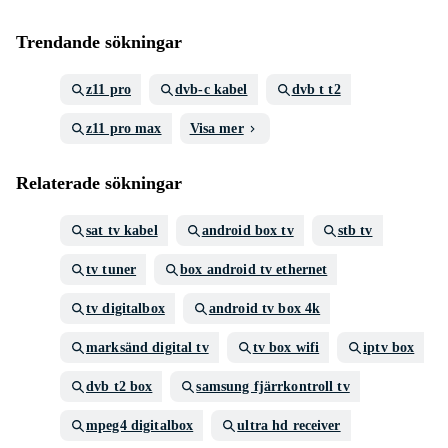
Trendande sökningar
z11 pro
dvb-c kabel
dvb t t2
z11 pro max
Visa mer
Relaterade sökningar
sat tv kabel
android box tv
stb tv
tv tuner
box android tv ethernet
tv digitalbox
android tv box 4k
marksänd digital tv
tv box wifi
iptv box
dvb t2 box
samsung fjärrkontroll tv
mpeg4 digitalbox
ultra hd receiver