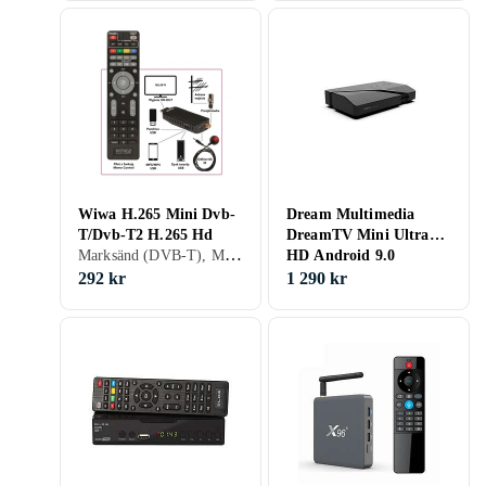
Wiwa H.265 Mini Dvb-
Dream Multimedia
T/Dvb-T2 H.265 Hd
DreamTV Mini Ultra
Marksänd (DVB-T), Marksänd (DVB-T2)
HD Android 9.0
292 kr
1 290 kr