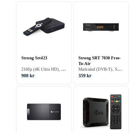
Strong Srt423
Strong SRT 7030 Free-
To-Air
2160p (4K Ultra HD), Marksänd (DVB-T2)
Marksänd (DVB-T), Satellit (DVB-S), Satellit (DVB-S2)
908 kr
359 kr