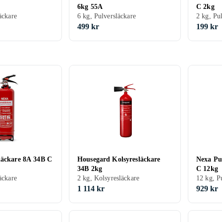
6kg 55A
C 2kg
äckare
6 kg, Pulversläckare
2 kg, Pu
499 kr
199 kr
läckare 8A 34B C
Housegard Kolsyresläckare
Nexa Pu
34B 2kg
C 12kg
äckare
2 kg, Kolsyresläckare
12 kg, P
1 114 kr
929 kr