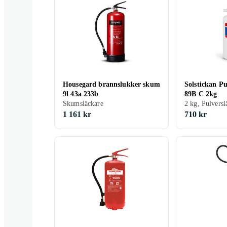
Housegard brannslukker skum
Solstickan Pu
9l 43a 233b
89B C 2kg
Skumsläckare
2 kg, Pulversl
1 161 kr
710 kr