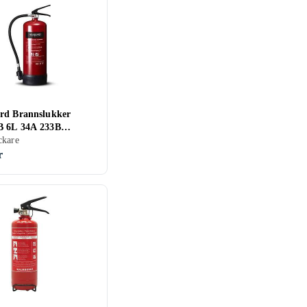
rd Brannslukker
 6L 34A 233B
X
ckare
r