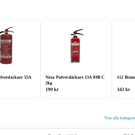
lversläckare 55A
Nexa Pulversläckare 13A 89B C
112 Bran
2kg
199 kr
342 kr
Visa alla kategor