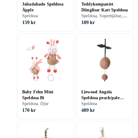
Jabadabado Speldosa
Teddykompaniet
Äpple
Diinglisar Katt Speldosa
Speldosa, Superhjältar, Djur, Seriefigurer, 0 - 2 år
Speldosa
159 kr
189 kr
Baby Fehn Mini
Liewood Angela
Speldosa Bi
Speldosa peach/pale
Speldosa, Djur
tuscany multi mix
Speldosa
170 kr
489 kr