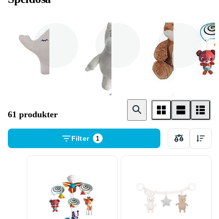
Jabadabado
Rätt Start
Little Dutch
61 produkter
Filter
1