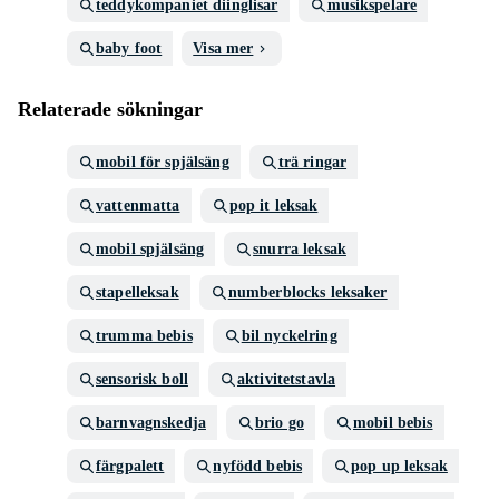
teddykompaniet diinglisar
musikspelare
baby foot
Visa mer
Relaterade sökningar
mobil för spjälsäng
trä ringar
vattenmatta
pop it leksak
mobil spjälsäng
snurra leksak
stapelleksak
numberblocks leksaker
trumma bebis
bil nyckelring
sensorisk boll
aktivitetstavla
barnvagnskedja
brio go
mobil bebis
färgpalett
nyfödd bebis
pop up leksak