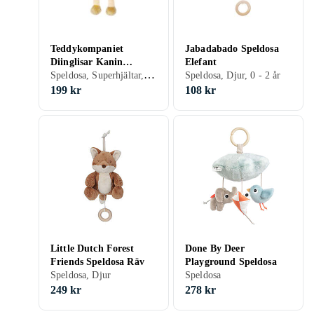
Teddykompaniet
Jabadabado Speldosa
Diinglisar Kanin
Elefant
Speldosa, Superhjältar, Djur, Rymden, Seriefigurer, 0 - 2 år
Speldosa
Speldosa, Djur, 0 - 2 år
199 kr
108 kr
Little Dutch Forest
Done By Deer
Friends Speldosa Räv
Playground Speldosa
Speldosa, Djur
Speldosa
249 kr
278 kr