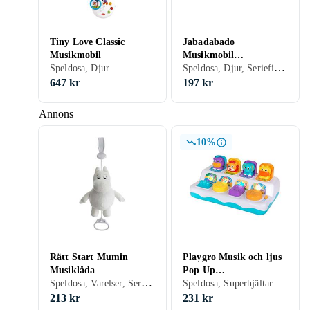
Tiny Love Classic
Jabadabado
Musikmobil
Musikmobil
Speldosa, Djur, Seriefigurer
Speldosa, Djur
Nalle/Kanin
647 kr
197 kr
Annons
10%
Rätt Start Mumin
Playgro Musik och ljus
Musiklåda
Pop Up
Speldosa, Varelser, Seriefigurer, Mumin, 0 - 2 år
Djungelkompisar
Speldosa, Superhjältar
Speldosa
213 kr
231 kr