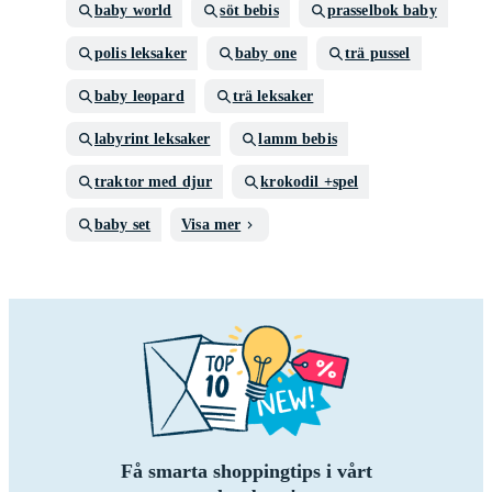
baby world
söt bebis
prasselbok baby
polis leksaker
baby one
trä pussel
baby leopard
trä leksaker
labyrint leksaker
lamm bebis
traktor med djur
krokodil +spel
baby set
Visa mer
Få smarta shoppingtips i vårt