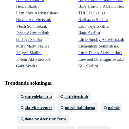
Hencz Skallra
Baby Einstein Aktivitetsbord
Lean Toys Aktivitetsbord
TULLO Skallra
Nattou Aktivitetsbok
Balibazoo Skallra
Vtech Sömnleksak
Lean Toys Skallra
Janod Aktivitetskub
Hape Skallra
B. Toys Skallra
Little Smoby Aktivitetskub
Milly Mally Skallra
Clementoni Sömnleksak
Jellycat Skallra
Little Dutch Aktivitetsbok
Jollein Aktivitetsbok
Liewood Barnvagnsleksaker
Goki Skallra
Gili Skallra
Trendande sökningar
vattenlekmatta
aktivitetskub
aktivitetscenter
pussel babblarna
polesie
done by deer tiny farm