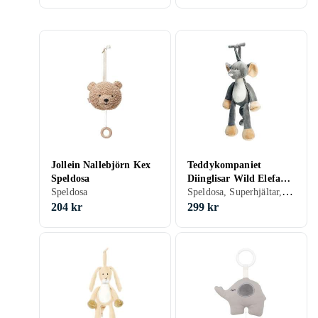
Jollein Nallebjörn Kex
Teddykompaniet
Speldosa
Diinglisar Wild Elefant
Speldosa, Superhjältar, Djur, Seriefigurer, 0 - 2 år
Speldosa
Speldosa
204 kr
299 kr