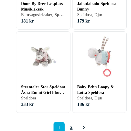
Done By Deer Lekplats
Jabadabado Speldosa
Musikleksak
Bunny
Barnvagnsleksaker, Speldosa
Speldosa, Djur
181 kr
179 kr
Sterntaler Stor Speldosa
Baby Fehn Loopy &
Åsna Emmi Girl Flora
Lotta Speldosa
Rose
Speldosa
Speldosa, Djur
333 kr
186 kr
1
2