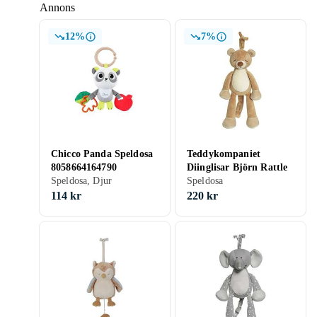
Annons
12%
7%
Chicco Panda Speldosa
Teddykompaniet
8058664164790
Diinglisar Björn Rattle
Speldosa, Djur
Speldosa
114 kr
220 kr