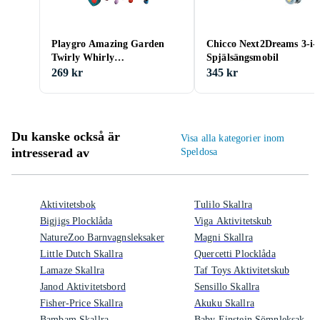
Playgro Amazing Garden
Chicco Next2Dreams 3-i-
Twirly Whirly
Spjälsängsmobil
Aktivitetsleksak
269 kr
345 kr
Du kanske också är
Visa alla kategorier inom
intresserad av
Speldosa
Aktivitetsbok
Tulilo Skallra
Bigjigs Plocklåda
Viga Aktivitetskub
NatureZoo Barnvagnsleksaker
Magni Skallra
Little Dutch Skallra
Quercetti Plocklåda
Lamaze Skallra
Taf Toys Aktivitetskub
Janod Aktivitetsbord
Sensillo Skallra
Fisher-Price Skallra
Akuku Skallra
Bambam Skallra
Baby Einstein Sömnleksak