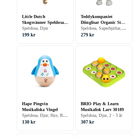
Little Dutch
Teddykompaniet
Skogsvänner Speldosa
Diinglisar Organic Stars
Speldosa, Superhjältar, Djur, 0 - 2 år
Uggla
Speldosa, Djur
Speldosa Elefant
199 kr
279 kr
Hape Pingvin
BRIO Play & Learn
Musikaliska Vingel
Musikalisk Larv 30189
Speldosa, Djur, Hav, Båtar, 0.5 - 2 år
Speldosa, Djur, 2 - 3 år
130 kr
307 kr