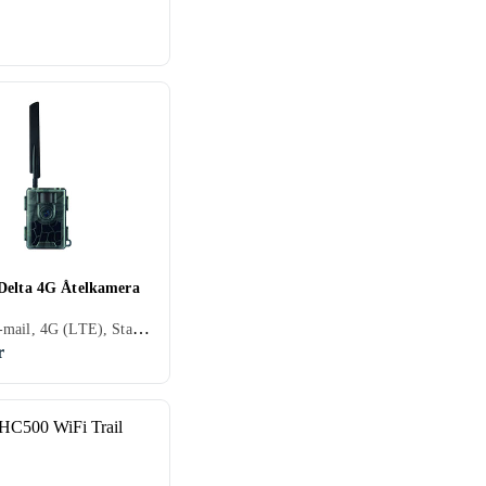
Delta 4G Åtelkamera
MMS, E-mail, 4G (LTE), Startfördröjning, Timer, Fjärrkontroll, Vattentät, Mörkerseende (IR LED), Appstyrning, Timelapse, Videoinspelning, PIR-sensor
r