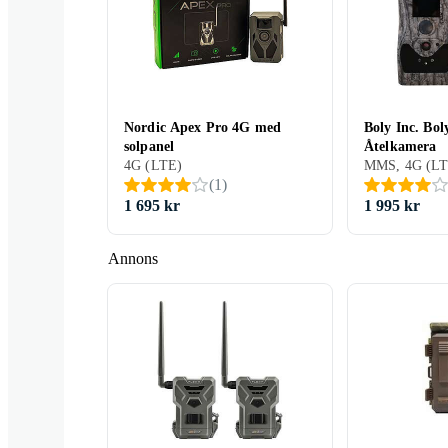
Nordic Apex Pro 4G med
Boly Inc. B
solpanel
Åtelkamera
Braun
Evolveo
Wolfang
4G (LTE)
(
1
)
1 695 kr
1 995 kr
Annons
Braun Photo
Technik