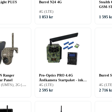
Light PLUS
Burrel N24 4G
Stealth
GSM-S
4G (LTE)
1 853 kr
1 595 k
N Ranger
Pro-Optics PRO 4.4G
Burrel 
ar Panel
Åtelkamera Startpaket - inkl.
4G (LTE), 3G (UMTS), 2G (GSM), Timelapse
3 månaders Molnus-SIM
4G (LTE)
2 595 kr
2 716 k