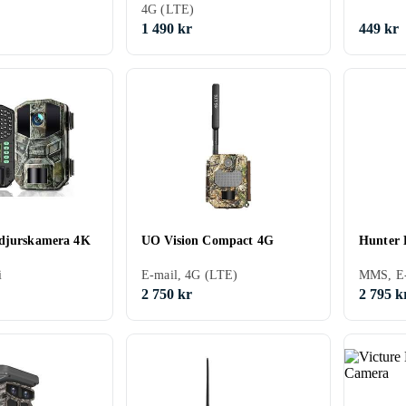
4G (LTE)
1 490 kr
449 kr
ddjurskamera 4K
UO Vision Compact 4G
Hunter 
i
E-mail, 4G (LTE)
2 750 kr
2 795 k