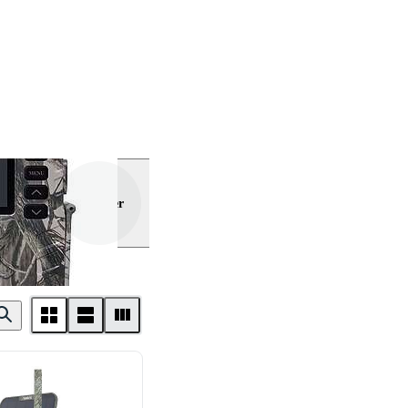
Visa mer
uard
 Cam
Trekker