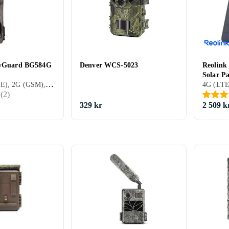
olyGuard BG584G
Denver WCS-5023
Reolink
Solar Pa
Bushnell
Rollei
Camouf
GardePro
MMS, 4G (LTE), 2G (GSM), LCD-bildskärm, Mörkerseende (IR LED), Appstyrning, Timelapse, Videoinspelning, PIR-sensor
(
2
)
329 kr
2 509 k