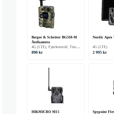
Berger & Schröter BG310-M
Nordic Apex 
Åtelkamera
4G (LTE), Fjärrkontroll, Timelapse
4G (LTE)
890 kr
2 995 kr
HIKMICRO M15
Spypoint Fle