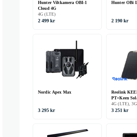
Hunter Viltkamera OBI-1
Hunter OBi 
Cloud 4G
4G (LTE)
2 499 kr
2 190 kr
Nordic Apex Max
Reolink KEE
PT+Keen Sol
3 295 kr
3 251 kr