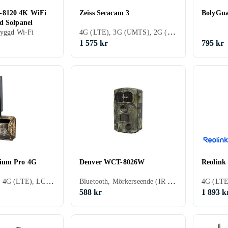
8120 4K WiFi
Zeiss Secacam 3
BolyGua
d Solpanel
4G (LTE), 3G (UMTS), 2G (GSM)
byggd Wi-Fi
1 575 kr
795 kr
ium Pro 4G
Denver WCT-8026W
Reolink
MMS, E-mail, 4G (LTE), LCD-bildskärm, Startfördröjning, Timer, Mörkerseende (IR LED), Appstyrning, Videoinspelning, Multibildsfunktion, PIR-sensor
Bluetooth, Mörkerseende (IR LED), Inbyggd Wi-Fi, PIR-sensor
4G (LTE
588 kr
1 893 k