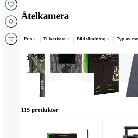
Åtelkamera
Pris
Tillverkare
Bildsändning
Typ av mo
Denver
Boly Inc .
Nordic
115 produkter
UO Vision
HIKMICRO
Spypoint