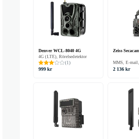
Denver WCL-8040 4G
Zeiss Secaca
4G (LTE), Rörelsedetektor
(
1
)
999 kr
2 136 kr