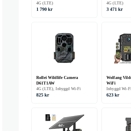
4G (LTE)
4G (LTE)
1 790 kr
3 471 kr
Rollei Wildlife Camera
Wolfang Vil
D61T1AW
WiFi
4G (LTE), Inbyggd Wi-Fi
Inbyggd Wi-F
825 kr
623 kr