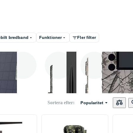
bilt bredband
Funktioner
Fler filter
Reolink
Zeiss
Hunter
BolyG
Sortera efter
:
Popularitet
Berger & Schröter
Technaxx
Pro - Optics
Stealth