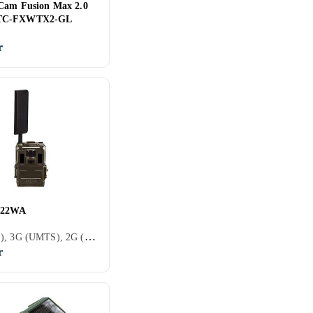
 Cam Fusion Max 2.0
TC-FXWTX2-GL
r
S22WA
4G (LTE), 3G (UMTS), 2G (GSM), Väggmonterbar
r