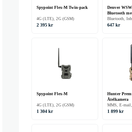
Spypoint Flex-M Twin-pack
Denver WSW-
Bluetooth me
4G (LTE), 2G (GSM)
Bluetooth, In
2 395 kr
647 kr
Spypoint Flex-M
Hunter Prem
Åtelkamera
4G (LTE), 2G (GSM)
1 304 kr
1 899 kr