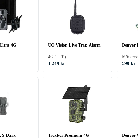
Ultra 4G
UO Vision Live Trap Alarm
Denver 
4G (LTE)
Mörkers
1 249 kr
590 kr
x S Dark
Trekker Premium 4G
Denver