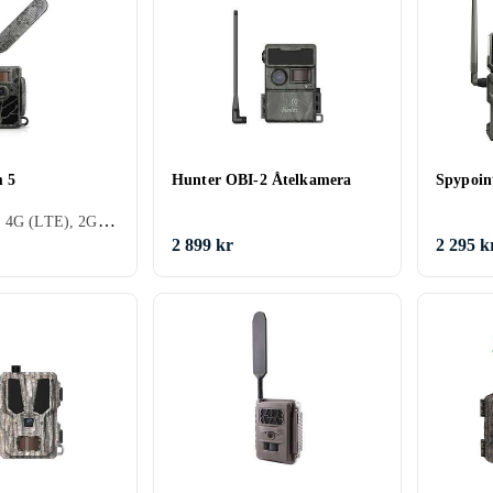
m 5
Hunter OBI-2 Åtelkamera
Spypoin
MMS, E-mail, 4G (LTE), 2G (GSM), Rörelsedetektor, Vattentät, Mörkerseende (IR LED), Appstyrning, Videoinspelning, PIR-sensor
2 899 kr
2 295 k