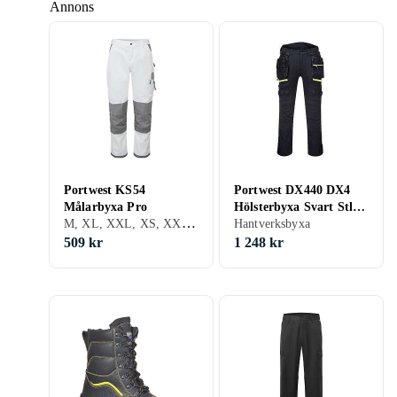
Annons
Portwest KS54
Portwest DX440 DX4
Målarbyxa Pro
Hölsterbyxa Svart Stl
M, XL, XXL, XS, XXXL (3XL)
C50
Hantverksbyxa
509 kr
1 248 kr