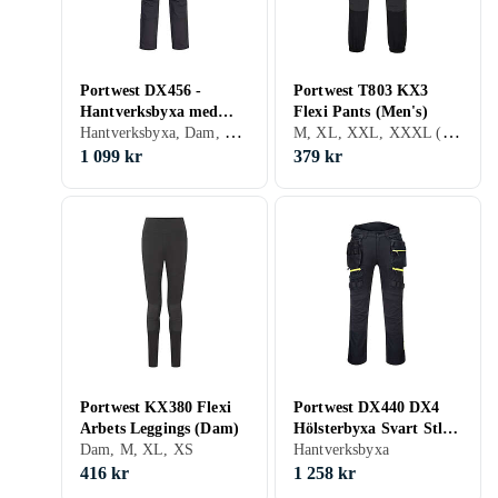
Portwest DX456 -
Portwest T803 KX3
Hantverksbyxa med
Flexi Pants (Men's)
Hantverksbyxa, Dam, Herr
M, XL, XXL, XXXL (3XL)
stretch och avtagbara
hängfickor Svart C48
1 099 kr
379 kr
Portwest KX380 Flexi
Portwest DX440 DX4
Arbets Leggings (Dam)
Hölsterbyxa Svart Stl
Dam, M, XL, XS
C58
Hantverksbyxa
416 kr
1 258 kr