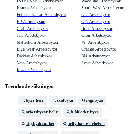
INTERSAFE Arbetsbyxor
Woodline Arbetsbyxor
Kramp Arbetsbyxor
South West Arbetsbyxor
Fristads Kansas Arbetsbyxor
Gul Arbetsbyxor
BP Arbetsbyxor
Grå Arbetsbyxor
Craft Arbetsbyxor
Brun Arbetsbyxor
Jula Arbetsbyxor
Grön Arbetsbyxor
Matterhorn Arbetsbyxor
Vit Arbetsbyxor
Blue Wear Arbetsbyxor
Orange Arbetsbyxor
Dickies Arbetsbyxor
Blå Arbetsbyxor
Yato Arbetsbyxor
Svart Arbetsbyxor
Idwear Arbetsbyxor
Trendande sökningar
byxa herr
skalbyxa
regnbyxa
arbetsbyxor helly
blåkläder byxa
sågskyddspaket
helly hansen chelsea