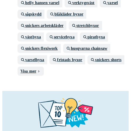
helly hansen varsel
verktygsväst
varsel
sågskydd
blåkläder byxor
snickers arbetskläder
stretchbyxor
västbyxa
servicebyxa
piratbyxa
snickers flexiwork
husqvarna chainsaw
varselbyxa
fristads byxor
snickers shorts
Visa mer