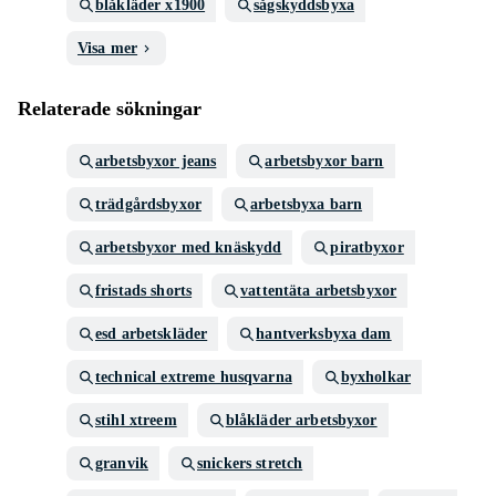
blåkläder x1900
sågskyddsbyxa
Visa mer
Relaterade sökningar
arbetsbyxor jeans
arbetsbyxor barn
trädgårdsbyxor
arbetsbyxa barn
arbetsbyxor med knäskydd
piratbyxor
fristads shorts
vattentäta arbetsbyxor
esd arbetskläder
hantverksbyxa dam
technical extreme husqvarna
byxholkar
stihl xtreem
blåkläder arbetsbyxor
granvik
snickers stretch