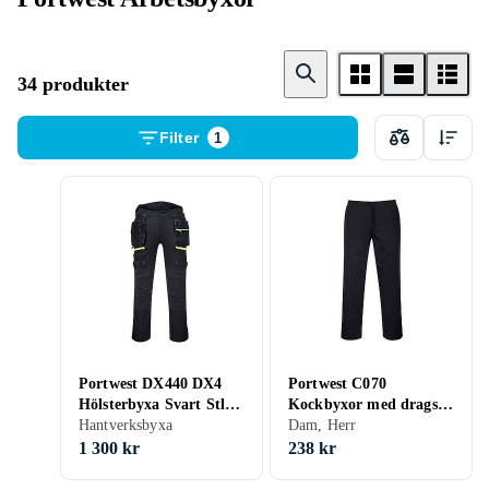
34 produkter
Filter
1
Portwest DX440 DX4
Portwest C070
Hölsterbyxa Svart Stl
Kockbyxor med dragsko
C56
Hantverksbyxa
(Unisex)
Dam, Herr
1 300 kr
238 kr