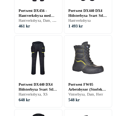
Portwest DX456 -
Portwest DX440 DX4
Hantverksbyxa med
Hölsterbyxa Svart Stl
Hantverksbyxa, Dam, Herr, XL
stretch och avtagbara
C46
Hantverksbyxa
hängfickor Svart C56
461 kr
1 493 kr
Portwest DX440 DX4
Portwest FW05
Hölsterbyxa Svart Stl
Arbetsbyxor (Storlek
C44
Hantverksbyxa, XS
39)
Vinterbyxa, Dam, Herr
648 kr
548 kr