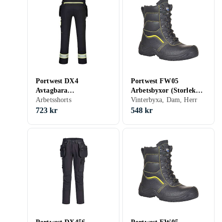
Portwest DX4
Portwest FW05
Avtagbara
Arbetsbyxor (Storlek
hölsterfickabyxor
Arbetsshorts
37)
Vinterbyxa, Dam, Herr
723 kr
548 kr