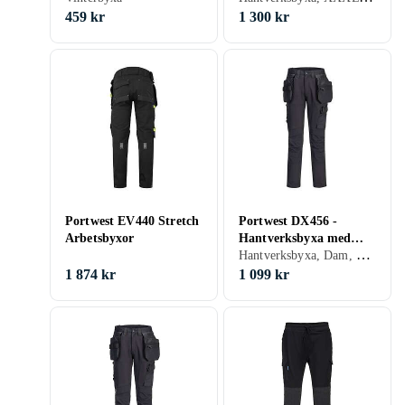
459 kr
1 300 kr
Portwest EV440 Stretch
Portwest DX456 -
Arbetsbyxor
Hantverksbyxa med
Hantverksbyxa, Dam, Herr, M
stretch och avtagbara
hängfickor Svart C50
1 874 kr
1 099 kr