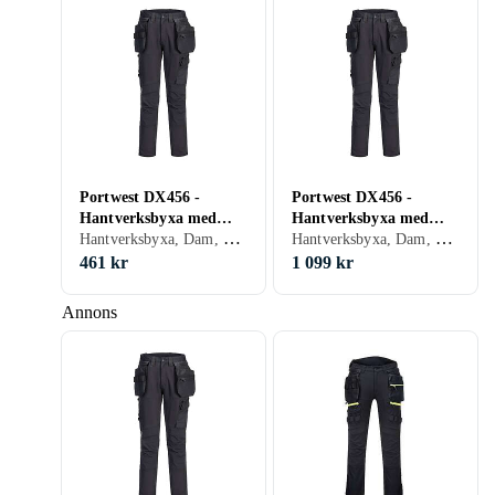
Portwest DX456 -
Portwest DX456 -
Hantverksbyxa med
Hantverksbyxa med
Hantverksbyxa, Dam, Herr
Hantverksbyxa, Dam, Herr
stretch och avtagbara
stretch och avtagbara
hängfickor Svart C54
hängfickor Svart C52
461 kr
1 099 kr
Annons