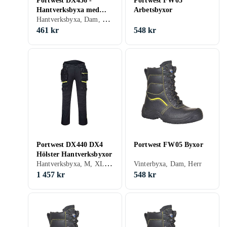
Portwest DX456 -
Portwest FW05
Hantverksbyxa med
Arbetsbyxor
Hantverksbyxa, Dam, Herr
stretch och avtagbara
hängfickor Svart C46
461 kr
548 kr
Portwest DX440 DX4
Portwest FW05 Byxor
Hölster Hantverksbyxor
Hantverksbyxa, M, XL, XXL
Vinterbyxa, Dam, Herr
1 457 kr
548 kr