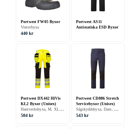
Portwest FW05 Byxor
Portwest AS11
Vinterbyxa
Antistatiska ESD Byxor
440 kr
Portwest DX442 HiVis
Portwest CD886 Stretch
KL2 Byxor (Unisex)
Servicebyxor (Unisex)
Hantverksbyxa, M, XL, XXL, XS, XXXXXL (5XL)
Sågskyddsbyxa, Dam, Herr
584 kr
543 kr