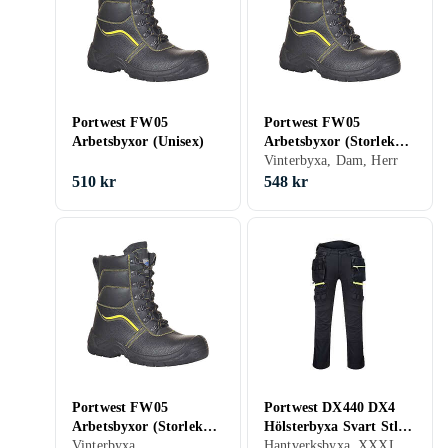
Portwest FW05
Portwest FW05
Arbetsbyxor (Unisex)
Arbetsbyxor (Storlek
40)
Vinterbyxa, Dam, Herr
510 kr
548 kr
Portwest FW05
Portwest DX440 DX4
Arbetsbyxor (Storlek
Hölsterbyxa Svart Stl
Hantverksbyxa, XXXL (3XL)
41)
Vinterbyxa
C54