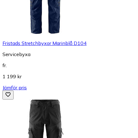
Fristads Stretchbyxor Marinblå D104
Servicebyxa
fr.
1 199 kr
Jämför pris