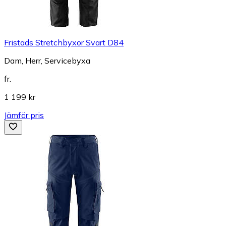
Fristads Stretchbyxor Svart D84
Dam, Herr, Servicebyxa
fr.
1 199 kr
Jämför pris