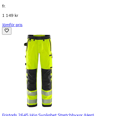
fr.
1 149 kr
Jämför pris
Fristads 2645 Hög Synlighet Stretchbyxor (Herr)