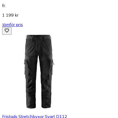
fr.
1 199 kr
Jämför pris
Fristads Stretchbyxor Svart D112