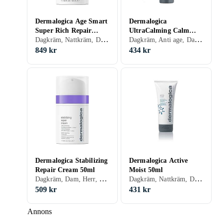
Dermalogica Age Smart
Dermalogica
Super Rich Repair
UltraCalming Calm
Dagkräm, Nattkräm, Dam, Mjukgörande, Uppfriskande/Kylande, Återfuktande, Regenererande, Närande, Torr, Känslig, Mogen
Dagkräm, Anti age, Dam, Mjukgörande, Rengörande, Uppfriskande/Kylande, Återfuktande, Regenererande, Närande, Lugnande, Normal, Torr, Känslig
Cream 50ml
Water Gel 50ml
849 kr
434 kr
Dermalogica Stabilizing
Dermalogica Active
Repair Cream 50ml
Moist 50ml
Dagkräm, Dam, Herr, Mjukgörande, Uppfriskande/Kylande, Återfuktande, Regenererande, Lugnande
Dagkräm, Nattkräm, Dam, Mjukgörande, Återfuktande, Regenererande, Balanserande, Närande, Oljefri, Normal, Blandad, Torr, Fet, Alla
509 kr
431 kr
Annons