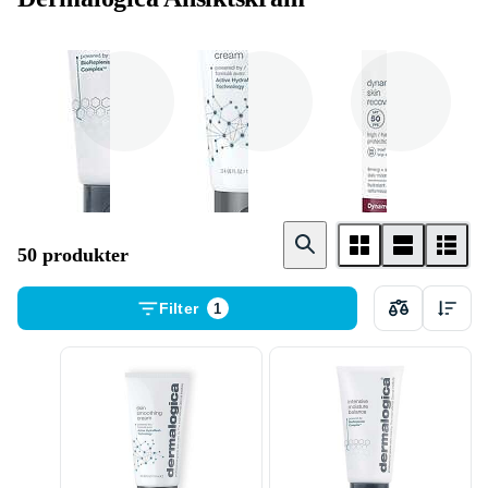
Dagkräm
Nattkräm
Anti age
50 produkter
Filter
1