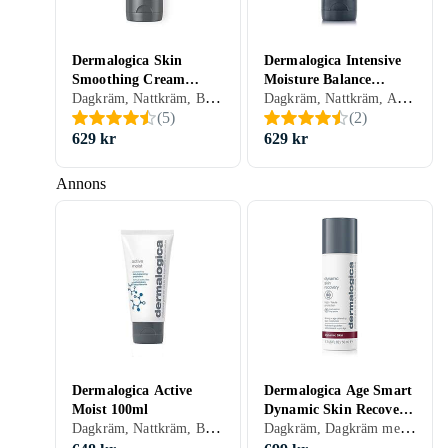
Dermalogica Skin
Dermalogica Intensive
Smoothing Cream
Moisture Balance
Dagkräm, Nattkräm, BB-cream, CC-cream, Dam, Mjukgörande, Rengörande, Uppfriskande/Kylande, Återfuktande, Lyster, Motverkar rynkor, Antioxidant, Uppstramande, Balanserande, Närande, Lugnande, Halskräm, Normal, Blandad, Torr, Alla, Mogen
Dagkräm, Nattkräm, Anti age, Dam, Mjukgörande, Återfuktande, Motverkar rynkor, Antioxidant, Regenererande, Balanserande, Närande, Normal, Torr, Alla, Mogen
100ml
Cream 100ml
(
5
)
(
2
)
629 kr
629 kr
Annons
Dermalogica Active
Dermalogica Age Smart
Moist 100ml
Dynamic Skin Recovery
Dagkräm, Nattkräm, BB-cream, CC-cream, Dam, Mjukgörande, Rengörande, Uppfriskande/Kylande, Återfuktande, Balanserande, Närande, Oljefri, Normal, Blandad, Torr, Fet, Alla
Dagkräm, Dagkräm med SPF, Anti age, Dam, Herr, Anti-redness, Anti-blemish, Mjukgörande, Uppfriskande/Kylande, Återfuktande, Lyster, Motverkar rynkor, Antioxidant, Uppstramande, Regenererande, Balanserande, Närande, Halskräm, Normal, Torr, Alla, Känslig, Mogen
Moisturizer SPF50 50ml