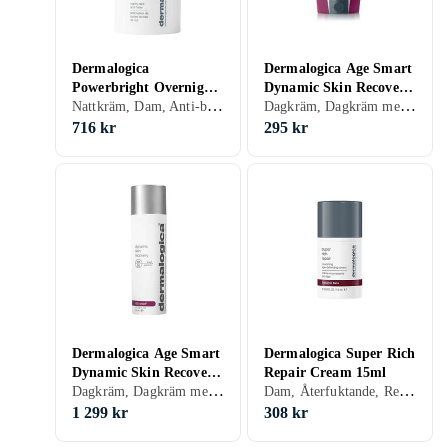
Dermalogica
Dermalogica Age Smart
Powerbright Overnight
Dynamic Skin Recovery
Nattkräm, Dam, Anti-blemish, Återfuktande, Lyster, Motverkar rynkor, Antioxidant, Halskräm, Mogen
Dagkräm, Dagkräm med SPF, Anti age, Dam, Återfuktande, Uppstramande, Regenererande
Cream 50ml
Moisturizer SPF50 12ml
716 kr
295 kr
Dermalogica Age Smart
Dermalogica Super Rich
Dynamic Skin Recovery
Repair Cream 15ml
Dagkräm, Dagkräm med SPF, Anti age, Dam, Återfuktande, Regenererande
Dam, Återfuktande, Regenererande, Närande, Mogen
Moisturizer SPF50
100ml
1 299 kr
308 kr