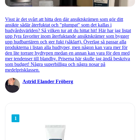
Visst är det svårt att hitta den där ansiktskrämen som gör ditt
ansikte sådär återfuktat och "plumpat" som det kallas i
hudvårdsvärlden? Så vilken tur att du hittat hit! Här har jag listat
upp fyra favoriter inom återfuktande ansiktskrämer som bygger
upp hudbarriären och ger fukt (såklart). Överlag så passar alla
produkterna i listan alla hudtyper, men någon kan vara mer för
den lite torrare hydtypen medan en annan kan vara för den med
mer tendenser till blandhy. Priserna här skulle jag ändå beskriva
som budget! Några superbilliga och några nosar på
medelprisklassen.
Astrid Elander Fröberg
1