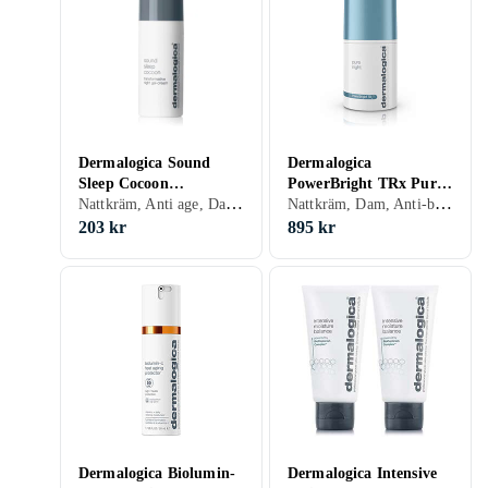
Dermalogica Sound
Dermalogica
Sleep Cocoon
PowerBright TRx Pure
Nattkräm, Anti age, Dam, Återfuktande, Uppstramande, Mogen
Nattkräm, Dam, Anti-blemish, Mjukgörande, Återfuktande, Lyster, Regenererande, Närande, Normal, Fet, Alla, Mogen
Transformative Night
Night 50ml
Gel-Cream 10ml
203 kr
895 kr
Dermalogica Biolumin-
Dermalogica Intensive