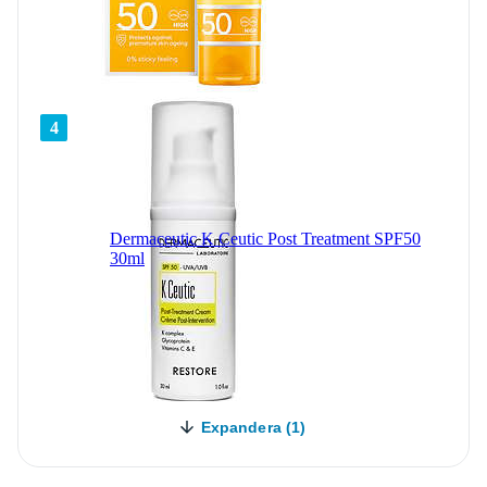
4
Dermaceutic K Ceutic Post Treatment SPF50
30ml
Expandera (1)