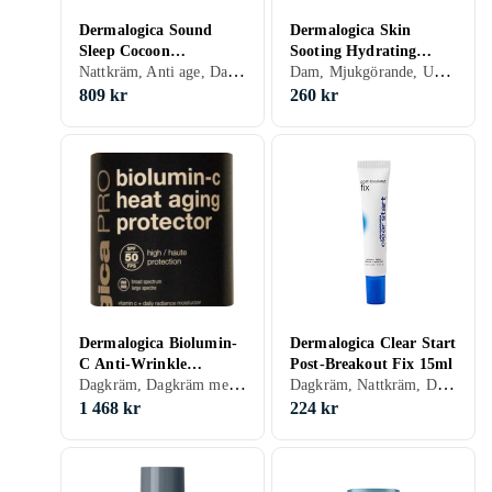
Dermalogica Sound
Dermalogica Skin
Sleep Cocoon
Sooting Hydrating
Nattkräm, Anti age, Dam, Avslappnande, Mjukgörande, Rengörande, Återfuktande, Lyster, Motverkar rynkor, Antioxidant, Regenererande, Normal, Alla, Mogen
Dam, Mjukgörande, Uppfriskande/Kylande, Återfuktande, Lugnande
Transformative Night
Lotion
Gel-Cream 50ml
809 kr
260 kr
Dermalogica Biolumin-
Dermalogica Clear Start
C Anti-Wrinkle
Post-Breakout Fix 15ml
Dagkräm, Dagkräm med SPF, Återfuktande, Motverkar rynkor, Mogen
Dagkräm, Nattkräm, Dam, Anti-blemish, Återfuktande
Dagkräm SPF 50 150ml
1 468 kr
224 kr