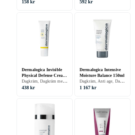
158 kr
592 kr
Dermalogica Invisible
Dermalogica Intensive
Physical Defense Cream
Moisture Balance 150ml
Dagkräm, Dagkräm med SPF, Dam, Herr, Normal, Torr, Alla, Känslig
Dagkräm, Anti age, Dam, Återfuktande, Regenererande, Balanserande, Närande
SPF30 50ml
438 kr
1 167 kr