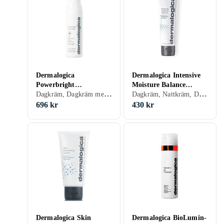
Dermalogica
Dermalogica Intensive
Powerbright
Moisture Balance
Dagkräm, Dagkräm med SPF, Dam, Återfuktande, Lyster
Dagkräm, Nattkräm, Dam, Mjukgörande, Återfuktande, Antioxidant, Regenererande, Balanserande, Närande, Normal, Torr, Alla, Mogen
Moisturizer SPF50 50ml
Cream 50ml
696 kr
430 kr
Dermalogica Skin
Dermalogica BioLumin-