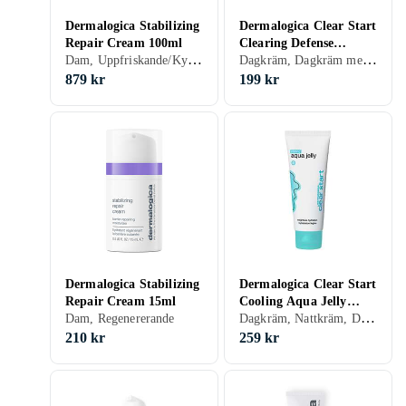
Dermalogica Stabilizing
Dermalogica Clear Start
Repair Cream 100ml
Clearing Defense
Dam, Uppfriskande/Kylande, Återfuktande, Regenererande, Känslig
Dagkräm, Dagkräm med SPF, Dam, Återfuktande, Matt, Normal, Fet
Moisturizer SPF30 59ml
879 kr
199 kr
Dermalogica Stabilizing
Dermalogica Clear Start
Repair Cream 15ml
Cooling Aqua Jelly
Dagkräm, Nattkräm, Dam, Herr, Uppfriskande/Kylande, Återfuktande, Matt, Oljefri, Lugnande, Fet
Dam, Regenererande
59ml
210 kr
259 kr