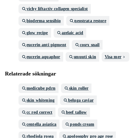
vichy liftactiv collagen specialist
bioderma sensibio
neostrata restore
glow recipe
azelaic acid
eucerin anti pigment
cosrx snail
eucerin aquaphor
smuuti skin
Visa mer
Relaterade sökningar
medicube pdrn
skin roller
skin whitening
beluga caviar
cc red correct
beef tallow
centella asiatica
ponds cream
rhodiola rosea
apolosophy pro age rose