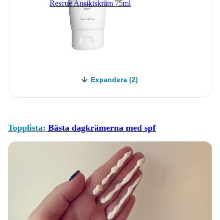
Rescue Ansiktskräm 75ml
Expandera (2)
Topplista:
Bästa dagkrämerna med spf