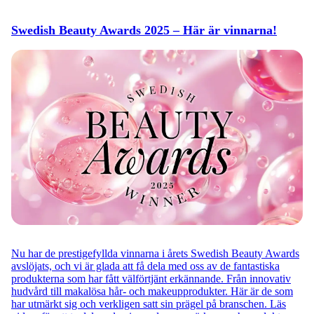
Swedish Beauty Awards 2025 – Här är vinnarna!
Nu har de prestigefyllda vinnarna i årets Swedish Beauty Awards
avslöjats, och vi är glada att få dela med oss av de fantastiska
produkterna som har fått välförtjänt erkännande. Från innovativ
hudvård till makalösa hår- och makeupprodukter. Här är de som
har utmärkt sig och verkligen satt sin prägel på branschen. Läs