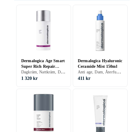
Dermalogica Age Smart
Dermalogica Hyaluronic
Super Rich Repair
Ceramide Mist 150ml
Dagkräm, Nattkräm, Dagkräm med SPF, Anti age, Dam, Återfuktande, Regenererande, Närande, Torr, Mogen
Anti age, Dam, Återfuktande, Torr
Cream 100ml
1 320 kr
411 kr