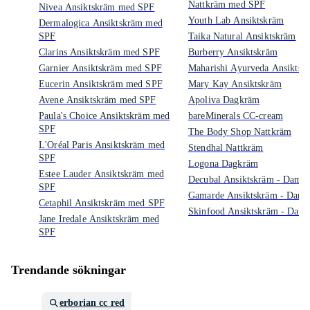
Nattkräm med SPF
Nivea Ansiktskräm med SPF
Youth Lab Ansiktskräm
Dermalogica Ansiktskräm med
SPF
Taika Natural Ansiktskräm
Clarins Ansiktskräm med SPF
Burberry Ansiktskräm
Garnier Ansiktskräm med SPF
Maharishi Ayurveda Ansiktsk
Eucerin Ansiktskräm med SPF
Mary Kay Ansiktskräm
Avene Ansiktskräm med SPF
Apoliva Dagkräm
Paula's Choice Ansiktskräm med
bareMinerals CC-cream
SPF
The Body Shop Nattkräm
L'Oréal Paris Ansiktskräm med
Stendhal Nattkräm
SPF
Logona Dagkräm
Estee Lauder Ansiktskräm med
Decubal Ansiktskräm - Dam
SPF
Gamarde Ansiktskräm - Dam
Cetaphil Ansiktskräm med SPF
Skinfood Ansiktskräm - Dam
Jane Iredale Ansiktskräm med
SPF
Trendande sökningar
erborian cc red