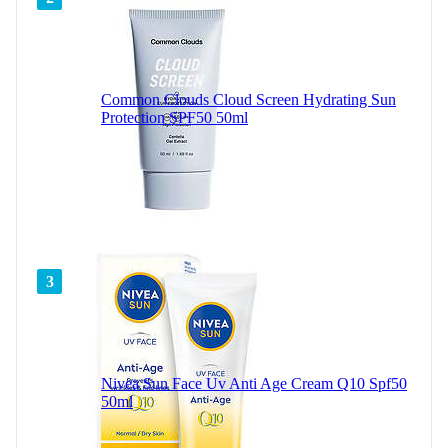
Common Clouds Cloud Screen Hydrating Sun
Protection SPF50 50ml
3
Nivea Sun Face Uv Anti Age Cream Q10 Spf50
50ml