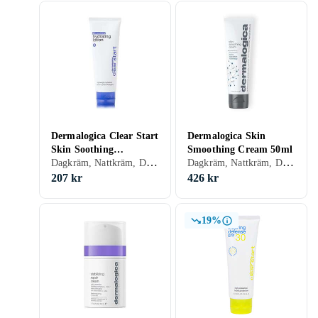
Dermalogica Clear Start
Dermalogica Skin
Skin Soothing
Smoothing Cream 50ml
Dagkräm, Nattkräm, Dam, Anti-blemish, Mjukgörande, Rengörande, Uppfriskande/Kylande, Återfuktande, Motverkar rynkor, Balanserande, Oljefri, Lugnande, Normal, Torr, Fet, Alla
Dagkräm, Nattkräm, Dam, Mjukgörande, Rengörande, Uppfriskande/Kylande, Återfuktande, Lyster, Motverkar rynkor, Antioxidant, Närande, Lugnande, Normal, Torr, Alla, Mogen
Hydrating Lotion 60ml
207 kr
426 kr
19%