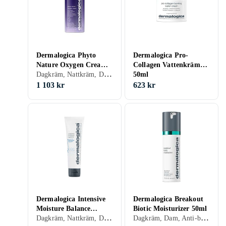
Dermalogica Phyto
Dermalogica Pro-
Nature Oxygen Cream
Collagen Vattenkräm
Dagkräm, Nattkräm, Dam, Mjukgörande, Återfuktande, Uppstramande
50ml
50ml
1 103 kr
623 kr
Dermalogica Intensive
Dermalogica Breakout
Moisture Balance
Biotic Moisturizer 50ml
Dagkräm, Nattkräm, Dam, Återfuktande, Regenererande, Balanserande, Närande, Torr, Mogen
Dagkräm, Dam, Anti-blemish, Återfuktande
Cream 15ml