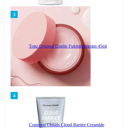
3
Topz Original Daglig Fuktighetskräm 45ml
4
Common Clouds Cloud Barrier Ceramide