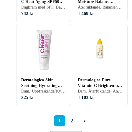
C Heat Aging SPF50
Moisture Balance
Dagkräm med SPF, Dam, Mjukgörande, Återfuktande, Mogen
Återfuktande, Balanserande
Protector 50ml
Fuktkräm 100ml
742 kr
1 469 kr
Dermalogica Skin
Dermalogica Pure
Soothing Hydrating
Vitamin-C Brightening
Dam, Uppfriskande/Kylande, Återfuktande, Lugnande
Dam, Återfuktande, Antioxidant, Uppstramande, Upplysande
Lotion 59ml
Firming Fuktkräm 50g
325 kr
1 103 kr
1
2