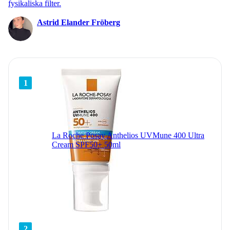
fysikaliska filter.
Astrid Elander Fröberg
1
La Roche Posay Anthelios UVMune 400 Ultra
Cream SPF50+ 50ml
2