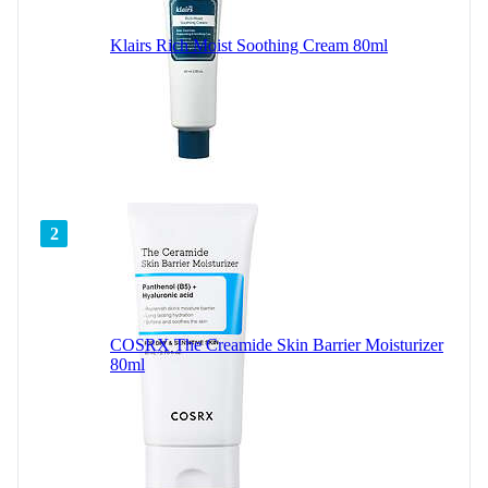
Klairs Rich Moist Soothing Cream 80ml
2
COSRX The Creamide Skin Barrier Moisturizer
80ml