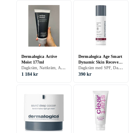
Dermalogica Active
Dermalogica Age Smart
Moist 177ml
Dynamic Skin Recovery
Dagkräm, Nattkräm, Anti age, Dam, Återfuktande, Oljefri, Normal, Blandad, Torr, Fet, Mogen
Dagkräm med SPF, Dam, Återfuktande, Regenererande
SPF50 15ml
1 184 kr
390 kr