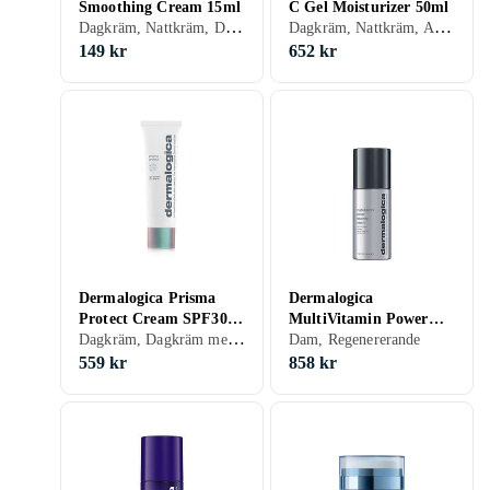
Smoothing Cream 15ml
C Gel Moisturizer 50ml
Dagkräm, Nattkräm, Dam, Rengörande, Återfuktande, Motverkar rynkor, Närande, Normal, Torr
Dagkräm, Nattkräm, Anti age, Dam, Mjukgörande, Rengörande, Återfuktande, Lyster, Antioxidant, Halskräm, Upplysande, Alla, Mogen
149 kr
652 kr
Dermalogica Prisma
Dermalogica
Protect Cream SPF30
MultiVitamin Power
Dagkräm, Dagkräm med SPF, Dam, Mjukgörande, Återfuktande, Lyster, Antioxidant, Normal, Alla
50ml
Recovery Cream 50ml
Dam, Regenererande
559 kr
858 kr