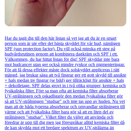
Har du tagit dig till den här listan så vet jag att du är en smart
person som är ute efter det bästa skyddet för vår hud, nämligen
SPF (sun protection factor). Du vill också minska ett steg på
hudvårdsrutinen genom att kombinera dagkräm och SPF i ett.
Välkommen, du har hittat listan för dig! SPF skyddar inte bara
mot hudcancer utan ger också mindre rynkor och pigmenteringar.
För att få dessa effekter måste dock solskyddet appliceras i rätt
mängd, jag brukar säga att två fingrar ger ett gott skydd till ansikte
+ hals medan tre fingrar (se bild) ger tillräckligt för ansikte + hals
+ dekolletage. SPF delas grovt in i två olika grupper, kemiska och
fysikaliska filter. Förr sa man ofta att kemiska filter absorberar
UV-strålningen och oskadliggör den medan fysikaliska filter gör
så att UV-strålningen "studsar" och inte tas upp av huden. Nu vet
man att de båda typerna absorberar och omvandlar strålningen till
värme och att fysikaliska filter bara gör så att en liten del av
strålningen "studsar". Vilket filter du väljer att använda och
föredrar är upp till dig men jag förespråkar alltid kemiska filter då
de kan skydda mot ett bredare spektrum av UV-strålarna än