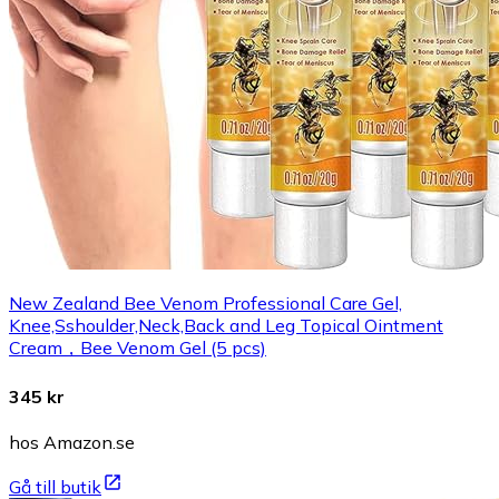
New Zealand Bee Venom Professional Care Gel,
Knee,Sshoulder,Neck,Back and Leg Topical Ointment
Cream，Bee Venom Gel (5 pcs)
345 kr
hos Amazon.se
Gå till butik