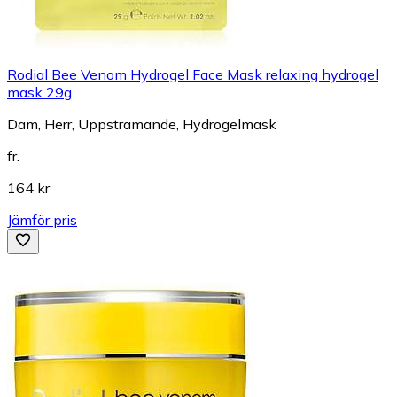
Rodial Bee Venom Hydrogel Face Mask relaxing hydrogel
mask 29g
Dam, Herr, Uppstramande, Hydrogelmask
fr.
164 kr
Jämför pris