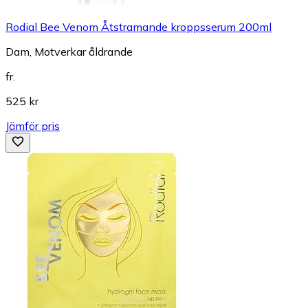
Rodial Bee Venom Åtstramande kroppsserum 200ml
Dam, Motverkar åldrande
fr.
525 kr
Jämför pris