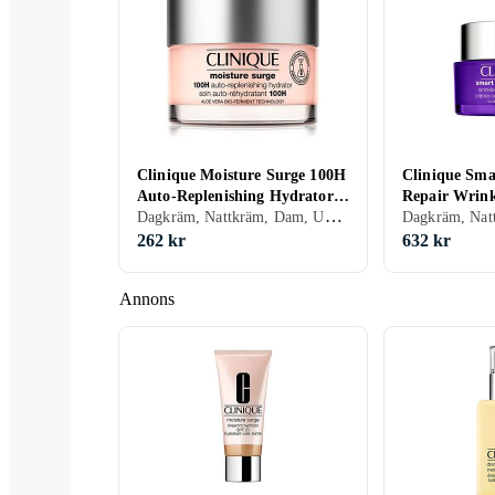
Clinique Moisture Surge 100H
Clinique Smar
Auto-Replenishing Hydrator
Repair Wrink
Dagkräm, Nattkräm, Dam, Uppfriskande/Kylande, Återfuktande, Lyster, Antioxidant, Regenererande, Närande, Oljefri, Lugnande, Normal, Blandad, Torr, Fet, Alla, Känslig
50ml
Cream 50ml
262 kr
632 kr
Annons