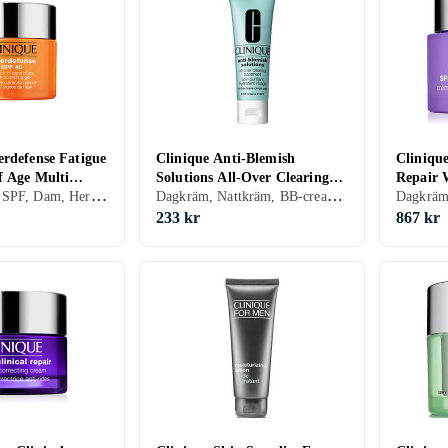
erdefense Fatigue
Clinique Anti-Blemish
Cliniqu
f Age Multi
Solutions All-Over Clearing
Repair 
Dagkräm med SPF, Dam, Herr, Uppfriskande/Kylande, Återfuktande, Motverkar rynkor, Antioxidant, Närande, Oljefri, Upplysande, Alla, Mogen
Dagkräm, Nattkräm, BB-cream, Dam, Herr, Anti-blemish, Rengörande, Återfuktande, Oljefri, Normal, Torr, Fet, Alla
el SPF40 50ml
Treatment 50ml
Cream S
233 kr
867 kr