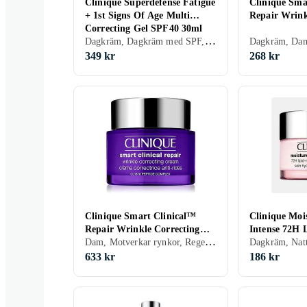
Clinique Superdefense Fatigue
Clinique Smar
+ 1st Signs Of Age Multi
Repair Wrin
Correcting Gel SPF40 30ml
Dagkräm, Dagkräm med SPF, Anti age, Dam, Återfuktande, Lyster, Blandad, Fet, Alla, Mogen
349 kr
268 kr
Clinique Smart Clinical™
Clinique Moi
Repair Wrinkle Correcting
Intense 72H 
Dam, Motverkar rynkor, Regenererande, Mogen
Cream 75ml
Replenishing
633 kr
186 kr