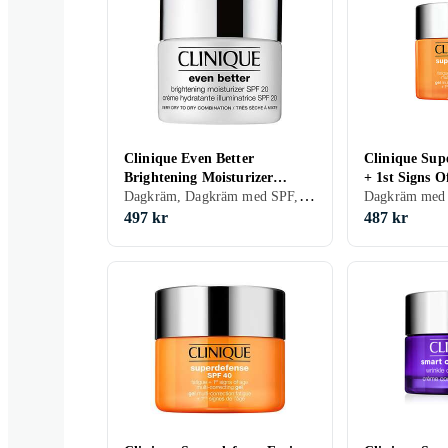
Clinique Even Better
Clinique Sup
Brightening Moisturizer
+ 1st Signs O
Dagkräm, Dagkräm med SPF, Dam, Anti-blemish, Återfuktande, Lyster, Upplysande, Blandad, Fet, Alla, Känslig
SPF20 50ml
Correcting G
497 kr
487 kr