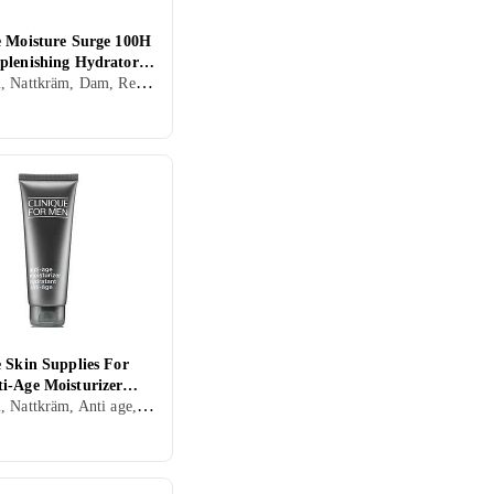
e Moisture Surge 100H
plenishing Hydrator
Dagkräm, Nattkräm, Dam, Rengörande, Uppfriskande/Kylande, Återfuktande, Lyster, Antioxidant, Närande, Oljefri, Lugnande, Normal, Blandad, Torr, Fet, Alla, Känslig
 Skin Supplies For
i-Age Moisturizer
Dagkräm, Nattkräm, Anti age, Dam, Herr, Återfuktande, Motverkar rynkor, Uppstramande, Närande, Lugnande, Upplysande, Alla, Mogen