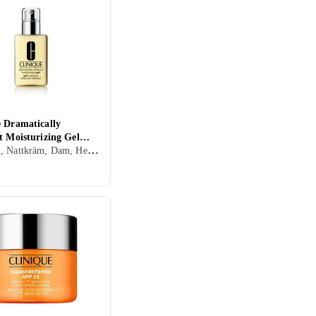
e Dramatically
t Moisturizing Gel
Dagkräm, Nattkräm, Dam, Herr, Anti-blemish, Mjukgörande, Rengörande, Uppfriskande/Kylande, Återfuktande, Lyster, Motverkar rynkor, Antioxidant, Uppstramande, Regenererande, Balanserande, Närande, Oljefri, Normal, Blandad, Torr, Fet, Känslig, Mogen