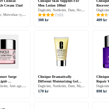
t Clinical
Clinique Skin Supplies For
Cliniqu
kle Cream 15ml
Men Lotion 100ml
Recover
Dagkräm, Nattkräm, Dam, Herr, Uppfriskande/Kylande, Återfuktande, Närande, Normal, Blandad, Torr, Alla, Känslig, Mogen
Dry/Com
Dagkräm, Dam, Motverkar rynkor, Regenererande, Torr, Alla, Mogen
(
1
)
308 kr
409 kr
sture Surge
Clinique Dramatically
Clinique
Lipid-
Different Moisturizing Gel
Repair 
Dagkräm, Nattkräm, Anti age, Dam, Herr, Återfuktande, Lyster, Oljefri, Lugnande, Blandad, Torr, Känslig
Dagkräm, Nattkräm, Dam, Mjukgörande, Rengörande, Uppfriskande/Kylande, Återfuktande, Motverkar rynkor, Balanserande, Närande, Oljefri, Lugnande, Normal, Blandad, Torr, Fet, Alla, Mogen
 Hydrator 30ml
50ml
170 kr
898 kr