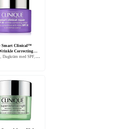
e Smart Clinical™
Wrinkle Correcting
Dagkräm, Dagkräm med SPF, Dam, Återfuktande, Motverkar rynkor, Regenererande, Mogen
PF 30 75ml