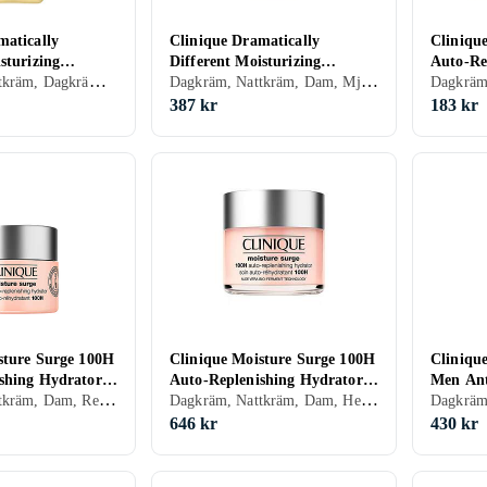
matically
Clinique Dramatically
Cliniqu
sturizing
Different Moisturizing
Auto-Re
Dagkräm, Nattkräm, Dagkräm med SPF, Anti age, Dam, Herr, Mjukgörande, Rengörande, Uppfriskande/Kylande, Återfuktande, Motverkar rynkor, Balanserande, Närande, Lugnande, Normal, Blandad, Torr, Fet, Alla, Känslig, Mogen
Dagkräm, Nattkräm, Dam, Mjukgörande, Återfuktande, Normal, Blandad, Torr, Fet, Alla, Känslig
l
Lotion+ 200ml
30ml
387 kr
183 kr
sture Surge 100H
Clinique Moisture Surge 100H
Clinique
shing Hydrator
Auto-Replenishing Hydrator
Men Ant
Dagkräm, Nattkräm, Dam, Rengörande, Uppfriskande/Kylande, Återfuktande, Lyster, Antioxidant, Närande, Oljefri, Lugnande, Normal, Blandad, Torr, Fet, Alla, Känslig
Dagkräm, Nattkräm, Dam, Herr, Avslappnande, Mjukgörande, Uppfriskande/Kylande, Återfuktande, Lyster, Antioxidant, Regenererande, Närande, Oljefri, Normal, Blandad, Torr, Fet, Alla, Känslig
125ml
100ml
646 kr
430 kr