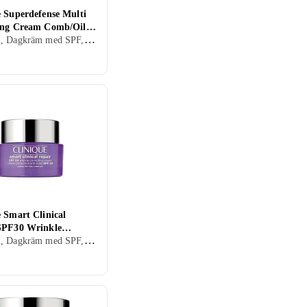
e Superdefense Multi
ing Cream Comb/Oily
Dagkräm, Dagkräm med SPF, Anti age, Dam, Återfuktande, Lyster, Närande, Blandad, Torr, Fet, Mogen
30ml
 Smart Clinical
SPF30 Wrinkle
Dagkräm, Dagkräm med SPF, Dam, Återfuktande, Motverkar rynkor, Regenererande, Oljefri, Lugnande, Mogen
ing Cream 50ml