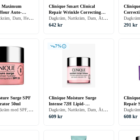
en Maximum
Clinique Smart Clinical
Cliniqu
-Hour Auto-
Repair Wrinkle Correcting
Correct
Dagkräm, Nattkräm, Dam, Herr, Mjukgörande, Uppfriskande/Kylande, Återfuktande, Närande, Oljefri, Alla
Dagkräm, Nattkräm, Dam, Återfuktande, Motverkar rynkor, Regenererande, Närande, Normal, Torr, Alla, Mogen
 Cream 50ml
Rich Cream 50ml
SPF25 
642 kr
291 kr
7%
sture Surge SPF
Clinique Moisture Surge
Clinique
rator 50ml
Intense 72H Lipid-
Repair 
Dagkräm, Dagkräm med SPF, Dam, Återfuktande, Närande, Alla, Känslig
Dagkräm, Nattkräm, Dam, Återfuktande, Lyster, Torr
Replenishing Hydrator 125ml
Correct
609 kr
608 kr