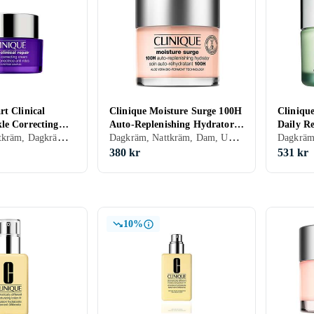
t Clinical
Clinique Moisture Surge 100H
Clinique
le Correcting
Auto-Replenishing Hydrator
Daily R
Dagkräm, Nattkräm, Dagkräm med SPF, Anti age, Dam, Herr, Återfuktande, Motverkar rynkor, Uppstramande, Regenererande, Närande, Halskräm, Normal, Torr, Alla, Mogen
Dagkräm, Nattkräm, Dam, Uppfriskande/Kylande, Återfuktande, Lyster, Antioxidant, Närande, Oljefri, Lugnande, Normal, Blandad, Torr, Fet, Alla, Känslig
75ml
380 kr
531 kr
10%