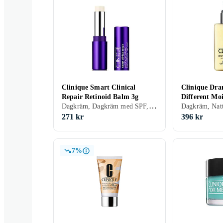
Clinique Smart Clinical
Clinique Dra
Repair Retinoid Balm 3g
Different Moi
Dagkräm, Dagkräm med SPF, Dam, Mjukgörande, Bronzing, Motverkar rynkor, Regenererande, Lugnande, Mogen
200ml
271 kr
396 kr
7%