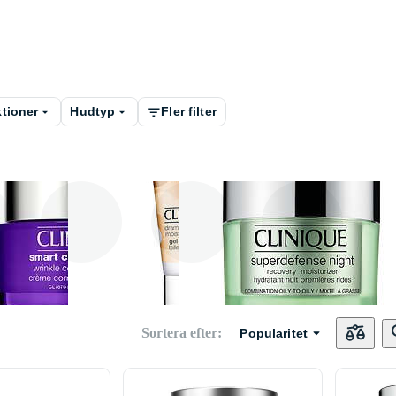
tioner
Hudtyp
Fler filter
 SPF
Anti age
BB - cream
CC - cream
Sortera efter
:
Popularitet