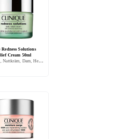
 Redness Solutions
elief Cream 50ml
Dagkräm, Nattkräm, Dam, Herr, Anti-redness, Uppfriskande/Kylande, Återfuktande, Oljefri, Lugnande, Normal, Torr, Alla, Känslig