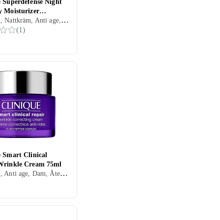
e Superdefense Night
y Moisturizer
Dagkräm, Nattkräm, Anti age, Dam, Mjukgörande, Återfuktande, Motverkar rynkor, Antioxidant, Regenererande, Närande, Lugnande, Normal, Blandad, Torr, Fet, Alla, Mogen
bination 50ml
(
1
)
 Smart Clinical
Wrinkle Cream 75ml
Dagkräm, Anti age, Dam, Återfuktande, Motverkar rynkor, Regenererande, Närande, Oljefri, Lugnande, Upplysande, Normal, Alla, Mogen