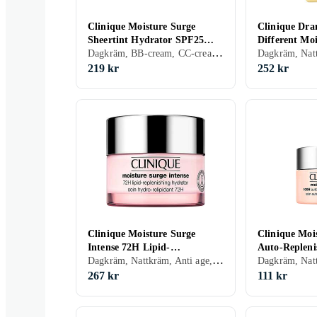
Clinique Moisture Surge
Clinique Dra
Sheertint Hydrator SPF25
Different Moi
Dagkräm, BB-cream, CC-cream, Dagkräm med SPF, Dam, Herr, Återfuktande, Bronzing, Närande, Oljefri, Alla
40ml
Lotion+ 125m
219 kr
252 kr
Clinique Moisture Surge
Clinique Moi
Intense 72H Lipid-
Auto-Repleni
Dagkräm, Nattkräm, Anti age, Dam, Herr, Återfuktande, Regenererande, Närande, Oljefri, Lugnande, Torr
Replenishing Hydrator 50ml
15ml
267 kr
111 kr