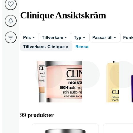
Clinique Ansiktskräm
Pris
Tillverkare
Typ
Passar till
Funk
Tillverkare: Clinique
Rensa
Dagkräm
Nattkräm
Dagkräm med
99 produkter