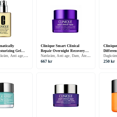
matically
Clinique Smart Clinical
Cliniqu
sturizing Gel
Repair Overnight Recovery
Differen
Dagkräm, Nattkräm, Anti age, Dam, Återfuktande, Balanserande, Oljefri, Normal, Blandad, Torr, Fet, Mogen
Nattkräm, Anti age, Dam, Återfuktande, Motverkar rynkor, Regenererande, Lugnande, Alla, Mogen
Cream And Mask 50ml
125ml
667 kr
250 kr