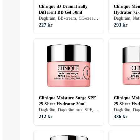
Clinique iD Dramatically
Clinique M
Different BB Gel 50ml
Hydrator 72
Dagkräm, BB-cream, CC-cream, Dam, Återfuktande, Bronzing, Oljefri, Alla
Replenishing
227 kr
293 kr
Clinique Moisture Surge SPF
Clinique Moi
25 Sheer Hydrator 30ml
25 Sheer Hyd
Dagkräm, Dagkräm med SPF, Dam, Återfuktande, Närande, Alla, Känslig
212 kr
336 kr