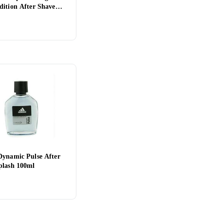
dition After Shave
Splash 100ml
Dynamic Pulse After
plash 100ml