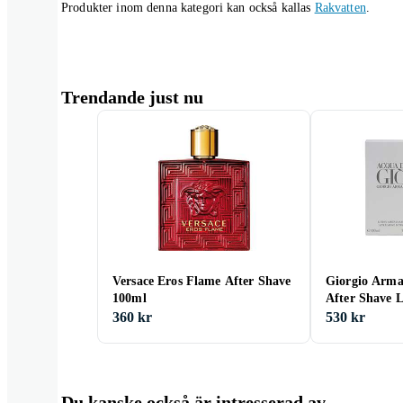
Produkter inom denna kategori kan också kallas
Rakvatten
.
Trendande just nu
Versace Eros Flame After Shave
Giorgio Arma
100ml
After Shave L
100ml
360 kr
530 kr
Du kanske också är intresserad av