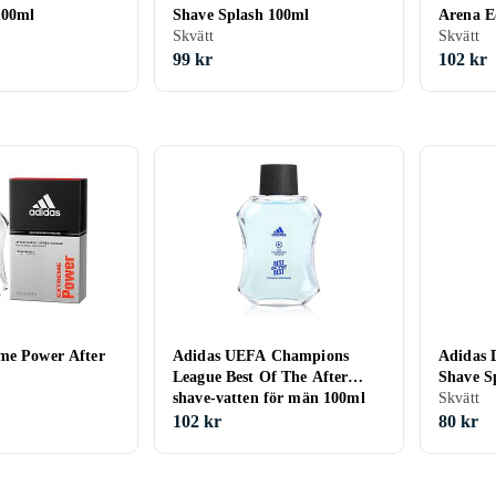
100ml
Shave Splash 100ml
Arena E
Skvätt
Lotion 
Skvätt
99 kr
102 kr
me Power After
Adidas UEFA Champions
Adidas 
League Best Of The After
Shave S
shave-vatten för män 100ml
Skvätt
male
102 kr
80 kr