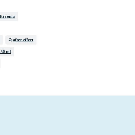
tti roma
after effect
 50 ml