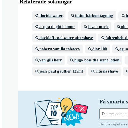
Relaterade sökningar
florida water
intim hårborttagning
h
acqua di giò homme
jovan musk
old 
davidoff cool water aftershave
fahrenheit d
noberu vanilla tobacco
dior 100
agua
van gils herr
hugo boss the scent lotion
jean paul gaultier 125ml
rituals shave
Få smarta s
Hur din mejladress 