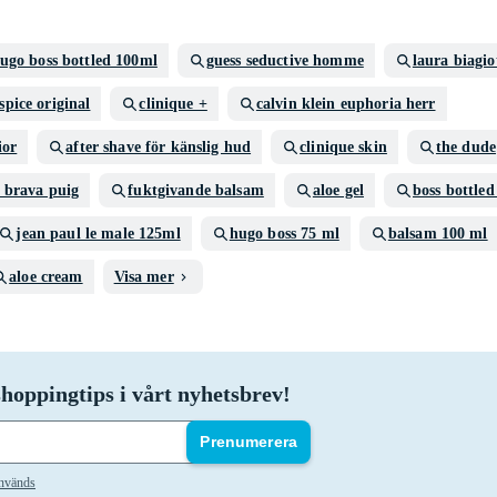
ugo boss bottled 100ml
guess seductive homme
laura biagio
spice original
clinique +
calvin klein euphoria herr
ior
after shave för känslig hud
clinique skin
the dude
 brava puig
fuktgivande balsam
aloe gel
boss bottled
jean paul le male 125ml
hugo boss 75 ml
balsam 100 ml
aloe cream
Visa mer
hoppingtips i vårt nyhetsbrev!
Prenumerera
används