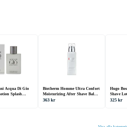
ni Acqua Di Gio
Biotherm Homme Ultra Confort
Hugo Boss
otion Splash
Moisturizing After Shave Balm
Shave Lo
75ml
363 kr
325 kr
Visa alla kategor