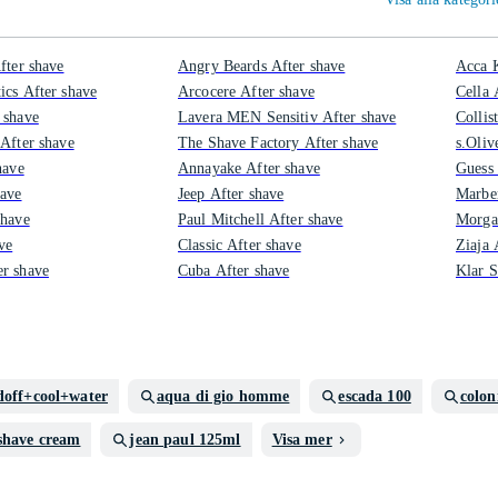
fter shave
Angry Beards After shave
Acca 
ics After shave
Arcocere After shave
Cella 
 shave
Lavera MEN Sensitiv After shave
Collis
 After shave
The Shave Factory After shave
s.Oliv
have
Annayake After shave
Guess 
have
Jeep After shave
Marber
shave
Paul Mitchell After shave
Morgan
ve
Classic After shave
Ziaja 
r shave
Cuba After shave
Klar S
doff+cool+water
aqua di gio homme
escada 100
colon
shave cream
jean paul 125ml
Visa mer