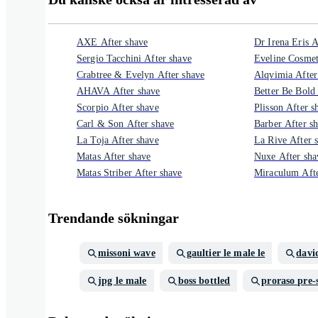
AXE After shave
Dr Irena Eris A
Sergio Tacchini After shave
Eveline Cosmet
Crabtree & Evelyn After shave
Alqvimia After
AHAVA After shave
Better Be Bold
Scorpio After shave
Plisson After s
Carl & Son After shave
Barber After s
La Toja After shave
La Rive After 
Matas After shave
Nuxe After sha
Matas Striber After shave
Miraculum Afte
Trendande sökningar
missoni wave
gaultier le male le
davi
jpg le male
boss bottled
proraso pre-