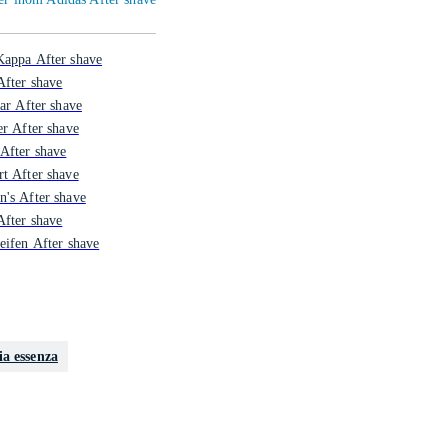
Kappa After shave
After shave
tar After shave
er After shave
After shave
t After shave
's After shave
After shave
eifen After shave
ia essenza