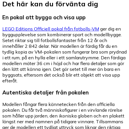
Det här kan du förvänta dig
En pokal att bygga och visa upp
LEGO Editions Officiell pokal från fotbolls-VM
ger dig en
byggupplevelse som kombinerar sport och modellbygge.
Setet riktar sig till fotbollsfantaster från 12 år och
innehåller 2 842 delar. När modellen är färdig får du en
tydlig kopia av VM-pokalen som fungerar bra som prydnad
i ett rum, på en hylla eller i ett samlarutrymme. Den färdiga
modellen mäter 36 cm i höjd och har flera detaljer som gör
den lätt att känna igen. Det gör setet till mer än bara en
byggsats, eftersom det också blir ett objekt att visa upp
efteråt.
Autentiska detaljer från pokalen
Modellen fångar flera kännetecken från den officiella
pokalen. Du får två människofigurer i en virvlande rörelse
som håller upp jorden, den ikoniska globen och en plakett
längst ner med namnen på tidigare vinnare. Tillsammans
ger de modellen ett tydligt uttryck som liknar den riktiga