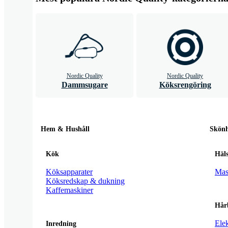
Nordic Quality
Nordic Quality
Dammsugare
Köksrengöring
Hem & Hushåll
Skönh
Kök
Häl
Köksapparater
Mas
Köksredskap & dukning
Kaffemaskiner
Hår
Elek
Inredning