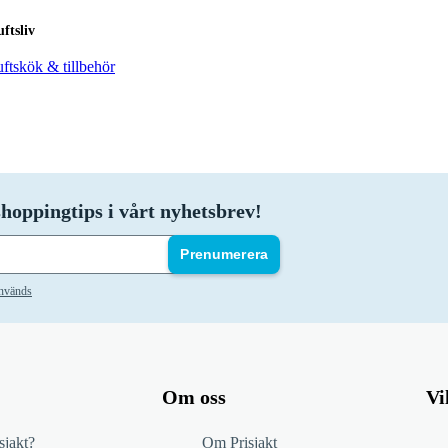
uftsliv
uftskök & tillbehör
hoppingtips i vårt nyhetsbrev!
Prenumerera
används
Om oss
Vi
sjakt?
Om Prisjakt