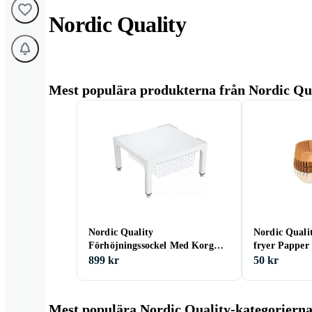
Nordic Quality
Mest populära produkterna från Nordic Qu
Nordic Quality
Nordic Quali
Förhöjningssockel Med Korg
fryer Papper
O352135
899 kr
50 kr
Mest populära Nordic Quality-kategoriern