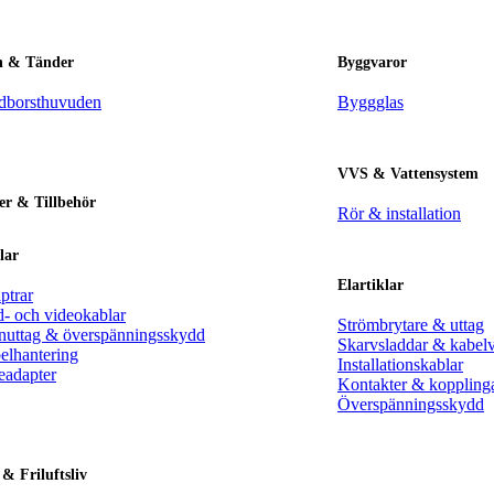
 & Tänder
Byggvaror
dborsthuvuden
Byggglas
VVS & Vattensystem
er & Tillbehör
Rör & installation
lar
Elartiklar
ptrar
d- och videokablar
Strömbrytare & uttag
nuttag & överspänningsskydd
Skarvsladdar & kabel
elhantering
Installationskablar
eadapter
Kontakter & koppling
Överspänningsskydd
 & Friluftsliv