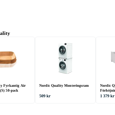
ality
ty Fyrkantig Air
Nordic Quality Monteringsram
Nordic Q
 (S) 50-pack
Förhöjni
509 kr
1 379 kr
a