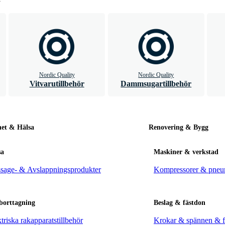
Nordic Quality
Nordic Quality
Vitvarutillbehör
Dammsugartillbehör
et & Hälsa
Renovering & Bygg
sa
Maskiner & verkstad
sage- & Avslappningsprodukter
Kompressorer & pneu
borttagning
Beslag & fästdon
triska rakapparatstillbehör
Krokar & spännen & f