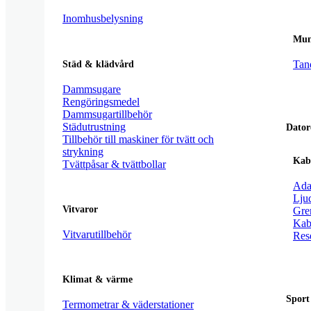
Inomhusbelysning
Mun
Tan
Städ & klädvård
Dammsugare
Rengöringsmedel
Dammsugartillbehör
Städutrustning
Dator
Tillbehör till maskiner för tvätt och
strykning
Kab
Tvättpåsar & tvättbollar
Ada
Lju
Vitvaror
Gre
Kab
Vitvarutillbehör
Res
Klimat & värme
Sport
Termometrar & väderstationer