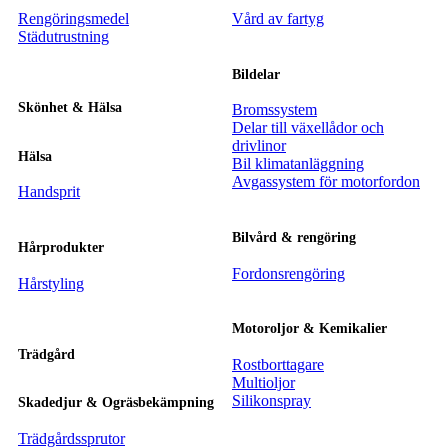
Rengöringsmedel
Vård av fartyg
Städutrustning
Bildelar
Skönhet & Hälsa
Bromssystem
Delar till växellådor och
drivlinor
Hälsa
Bil klimatanläggning
Avgassystem för motorfordon
Handsprit
Bilvård & rengöring
Hårprodukter
Fordonsrengöring
Hårstyling
Motoroljor & Kemikalier
Trädgård
Rostborttagare
Multioljor
Silikonspray
Skadedjur & Ogräsbekämpning
Trädgårdssprutor