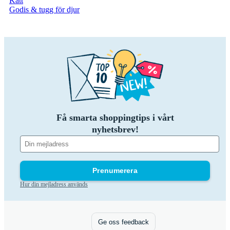
Katt
Godis & tugg för djur
Få smarta shoppingtips i vårt
nyhetsbrev!
Prenumerera
Hur din mejladress används
Ge oss feedback