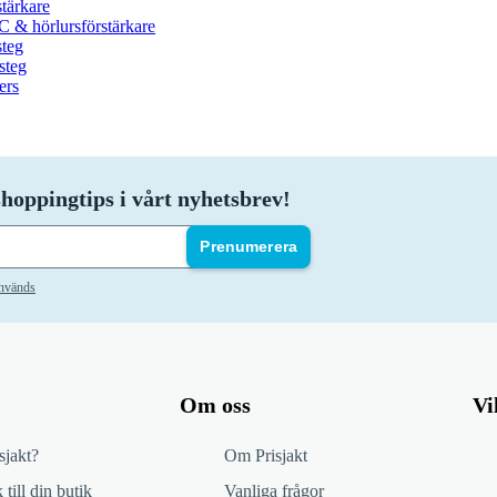
tärkare
 & hörlursförstärkare
steg
steg
ers
hoppingtips i vårt nyhetsbrev!
Prenumerera
används
Om oss
Vi
sjakt?
Om Prisjakt
 till din butik
Vanliga frågor