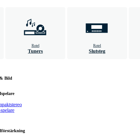
Rotel
Rotel
Tuners
Slutsteg
& Bild
dspelare
paktstereo
spelare
dförstärkning