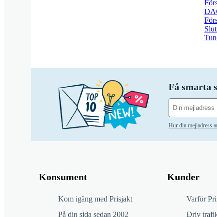
Förs
DAC
För
Slut
Tun
Få smarta s
Hur din mejladress 
Konsument
Kunder
Kom igång med Prisjakt
Varför Pri
På din sida sedan 2002
Driv trafik