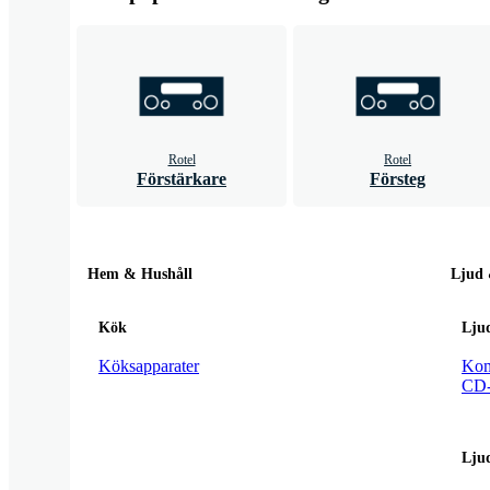
Rotel
Rotel
Förstärkare
Försteg
Hem & Hushåll
Ljud 
Kök
Lju
Köksapparater
Kom
CD-
Lju