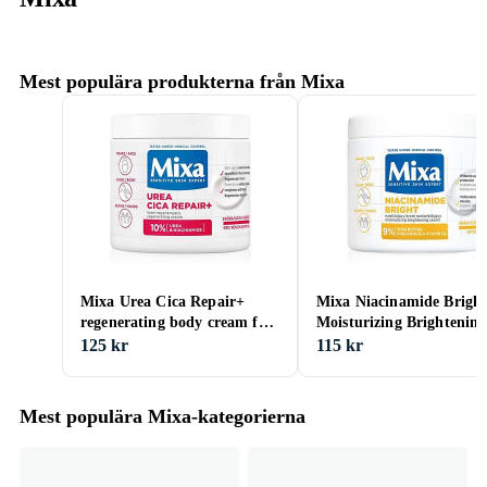
Mest populära produkterna från Mixa
Mixa Urea Cica Repair+
Mixa Niacinamide Brigh
regenerating body cream for
Moisturizing Brightening
very dry skin 400ml
Cream 400ml
125 kr
115 kr
Mest populära Mixa-kategorierna