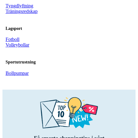
Tyngdlyftning
Träningsredskap
Lagsport
Fotboll
Volleybollar
Sportutrustning
Bollpumpar
Få smarta shoppingtips i vårt