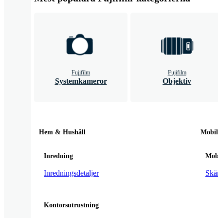
Fujifilm
Fujifilm
Systemkameror
Objektiv
Hem & Hushåll
Mobi
Inredning
Mobi
Inredningsdetaljer
Skä
Kontorsutrustning