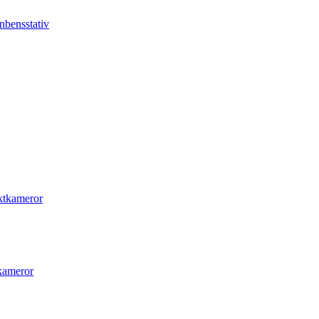
enbensstativ
ktkameror
kameror