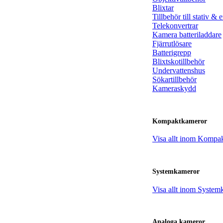
Blixtar
Tillbehör till stativ & 
Telekonvertrar
Kamera batteriladdare
Fjärrutlösare
Batterigrepp
Blixtskotillbehör
Undervattenshus
Sökartillbehör
Kameraskydd
Kompaktkameror
Visa allt inom Kompa
Systemkameror
Visa allt inom System
Analoga kameror