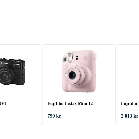
0VI
Fujifilm Instax Mini 12
Fujifilm
799 kr
2 013 kr