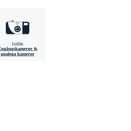
Fujifilm
Engångskameror &
analoga kameror