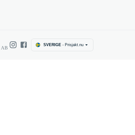
SVERIGE
-
Prisjakt.nu
e AB