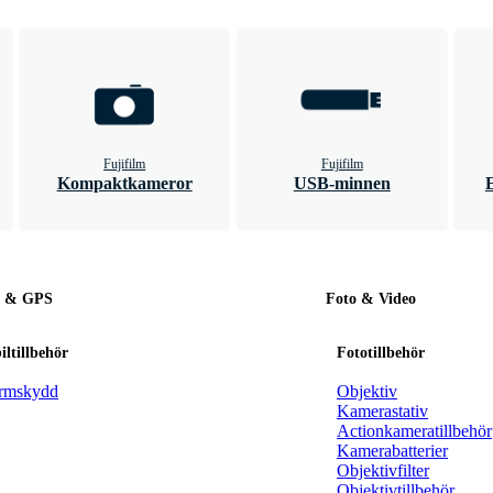
Fujifilm
Fujifilm
Kompaktkameror
USB-minnen
l & GPS
Foto & Video
ltillbehör
Fototillbehör
rmskydd
Objektiv
Kamerastativ
Actionkameratillbehör
Kamerabatterier
Objektivfilter
Objektivtillbehör