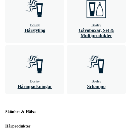
Bosley
Bosley
Hårstyling
Gåvoboxar, Set &
Multiprodukter
Bosley
Bosley
Hårinpackningar
Schampo
Skönhet & Hälsa
Hårprodukter