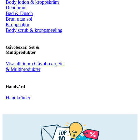
Body lotion & kroppskräm
Deodorant
Bad & Dusch
Brun utan sol
Kroppsoljor
Body scrub & kroppspeeling
Gåvoboxar, Set &
Multiprodukter
Visa allt inom Gåvoboxar, Set
& Multiprodukter
Handvård
Handkrämer