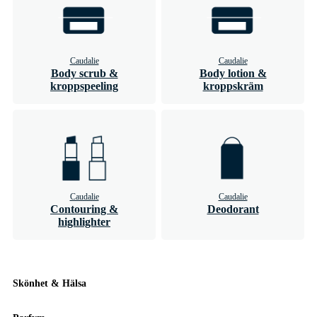
Caudalie
Caudalie
Body scrub &
Body lotion &
kroppspeeling
kroppskräm
Caudalie
Caudalie
Contouring &
Deodorant
highlighter
Skönhet & Hälsa