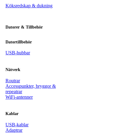
Köksredskap & dukning
Datorer & Tillbehör
Datortillbehör
USB-hubbar
Nätverk
Routrar
Accesspunkter, bryggor &
repeatrar
WiFi-antenner
Kablar
USB-kablar
Adaptrar