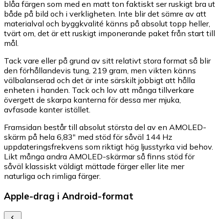
blåa färgen som med en matt ton faktiskt ser ruskigt bra ut
både på bild och i verkligheten. Inte blir det sämre av att
materialval och byggkvalité känns på absolut topp heller,
tvärt om, det är ett ruskigt imponerande paket från start till
mål.
Tack vare eller på grund av sitt relativt stora format så blir
den förhållandevis tung, 219 gram, men vikten känns
välbalanserad och det är inte särskilt jobbigt att hålla
enheten i handen. Tack och lov att många tillverkare
övergett de skarpa kanterna för dessa mer mjuka,
avfasade kanter istället.
Framsidan består till absolut största del av en AMOLED-
skärm på hela 6,83" med stöd för såväl 144 Hz
uppdateringsfrekvens som riktigt hög ljusstyrka vid behov.
Likt många andra AMOLED-skärmar så finns stöd för
såväl klassiskt väldigt mättade färger eller lite mer
naturliga och rimliga färger.
Apple-drag i Android-format