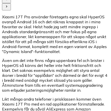
Xiaomi 17T Pro använder företagets egna skal HyperOS
ovanpå Android 16 och det räknas knappast in i mina
favoriter av skal. Helst hade jag sett mindre ingrepp i
Androids standardgränssnitt och mer fokus på egna
applikationer, likt kameraappen för att skapa något unikt
istället för att på många sätt försöka efterlikna iOS i
Android-format, komplett med en egen variant av Apples
"Dynamic Island"-funktionalitet.
Även om det inte finns några uppenbara fel och brister i
HyperOS så känns det heller inte helt friktionsfritt och
klart. Det saknas exempelvis möjlighet att styra antal
ikoner i bredd för "applådan" och därmed är det för evigt 4
i bredd med onödigt mycket slösad yta som gäller.
Åtminstone fram tills en eventuell systemuppgradering
som erbjuder justeringsmöjligheter ramlar in.
Likt många andra telefoner i prisklassen kommer även
Xiaomi 17T Pro med en rad applikationer förinstallerade.
Exempelvis får du såväl AliExpress som Amazon