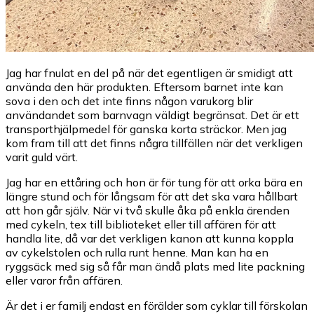
Jag har fnulat en del på när det egentligen är smidigt att
använda den här produkten. Eftersom barnet inte kan
sova i den och det inte finns någon varukorg blir
användandet som barnvagn väldigt begränsat. Det är ett
transporthjälpmedel för ganska korta sträckor. Men jag
kom fram till att det finns några tillfällen när det verkligen
varit guld värt.
Jag har en ettåring och hon är för tung för att orka bära en
längre stund och för långsam för att det ska vara hållbart
att hon går själv. När vi två skulle åka på enkla ärenden
med cykeln, tex till biblioteket eller till affären för att
handla lite, då var det verkligen kanon att kunna koppla
av cykelstolen och rulla runt henne. Man kan ha en
ryggsäck med sig så får man ändå plats med lite packning
eller varor från affären.
Är det i er familj endast en förälder som cyklar till förskolan