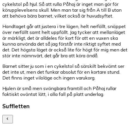
cykelstol på hjul. Så att rulla Påhoj är inget man gör för
körupplevelsens skull. Men man tar sig från A till B utan
att behöva bära barnet, vilket också är huvudsyftet.
Handtaget går att justera i tre lägen, helt nerfällt, snäppet
över nerfällt samt helt uppfällt. Jag tycker att mellanläget
är märkligt, det är alldeles för kort för att en vuxen ska
kunna använda det så jag förstår inte riktigt syftet med
det. Det högsta läget är också lite för högt för mig men det
stör inte nämnvärt, det går bra att köra ändå.
Barnet sitter ju som i en cykelstol så särskilt bekvämt ser
det inte ut, men det funkar absolut för en kortare stund.
Det finns inget viloläge och ingen varukorg.
Hjulen är små men svängbara framtill och Påhoj rullar
faktiskt oväntat lätt, i alla fall på platt underlag.
Suffletten