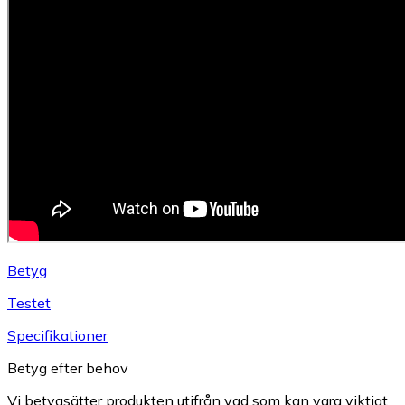
Betyg
Testet
Specifikationer
Betyg efter behov
Vi betygsätter produkten utifrån vad som kan vara viktigt