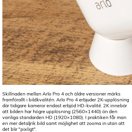
Skillnaden mellan Arlo Pro 4 och äldre versioner märks
framförallt i bildkvalitén. Arlo Pro 4 erbjuder 2K-upplösning
där tidigare kameror endast erbjöd HD-kvalité. 2K innebär
att bilden har högre upplösning (2560×1440) än den
vanliga standarden HD (1920×1080). I praktiken får man
en mer detaljrik bild samt möjlighet att zooma in utan att
det blir "pixligt".