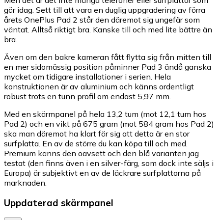
gör idag. Sett till att vara en duglig uppgradering av förra
årets OnePlus Pad 2 står den däremot sig ungefär som
väntat. Alltså riktigt bra. Kanske till och med lite bättre än
bra.
Även om den bakre kameran fått flytta sig från mitten till
en mer sidomässig position påminner Pad 3 ändå ganska
mycket om tidigare installationer i serien. Hela
konstruktionen är av aluminium och känns ordentligt
robust trots en tunn profil om endast 5,97 mm.
Med en skärmpanel på hela 13,2 tum (mot 12,1 tum hos
Pad 2) och en vikt på 675 gram (mot 584 gram hos Pad 2)
ska man däremot ha klart för sig att detta är en stor
surfplatta. En av de större du kan köpa till och med.
Premium känns den oavsett och den blå varianten jag
testat (den finns även i en silver-färg, som dock inte säljs i
Europa) är subjektivt en av de läckrare surfplattorna på
marknaden.
Uppdaterad skärmpanel