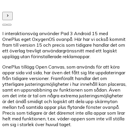
I interaktionsväg använder Pad 3 Android 15 med
OnePlus eget OxygenOS ovanpå. Här har vi också kommit
fram till version 15 och precis som tidigare handlar det om
ett överlag trevligt användargränssnitt med ett logiskt
upplägg utan förinstallerade reklamappar.
OnePlus tillägg Open Canvas, som används för att köra
appar sida vid sida, har även det fått sig lite uppdateringar
från tidigare versioner. Framförallt handlar det om
ytterligare justeringsmöjligheter i hur innehåll kan placeras,
samt en uppsnabbning av funktionen som sådan. Även
om det inte är tal om några extrema justeringsmöjligheter
är det ändå smidigt och logiskt att dela upp skärmytan
mellan två samtida appar plus flytande fönster ovanpå.
Precis som tidigare är det däremot inte alla appar som lirar
helt med funktionen, t.ex. väder-appen som inte vill ställa
om sig i storlek över huvud taget.