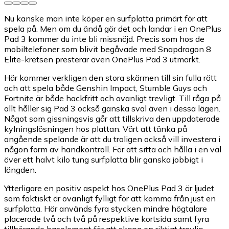
Nu kanske man inte köper en surfplatta primärt för att
spela på. Men om du ändå gör det och landar i en OnePlus
Pad 3 kommer du inte bli missnöjd. Precis som hos de
mobiltelefoner som blivit begåvade med Snapdragon 8
Elite-kretsen presterar även OnePlus Pad 3 utmärkt.
Här kommer verkligen den stora skärmen till sin fulla rätt
och att spela både Genshin Impact, Stumble Guys och
Fortnite är både hackfritt och ovanligt trevligt. Till råga på
allt håller sig Pad 3 också ganska sval även i dessa lägen.
Något som gissningsvis går att tillskriva den uppdaterade
kylningslösningen hos plattan. Värt att tänka på
angående spelande är att du troligen också vill investera i
någon form av handkontroll. För att sitta och hålla i en väl
över ett halvt kilo tung surfplatta blir ganska jobbigt i
längden.
Ytterligare en positiv aspekt hos OnePlus Pad 3 är ljudet
som faktiskt är ovanligt fylligt för att komma från just en
surfplatta. Här används fyra stycken mindre högtalare
placerade två och två på respektive kortsida samt fyra
tillhörande baselement för att skapa en riktigt trevlig