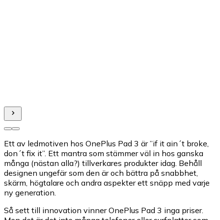
Ett av ledmotiven hos OnePlus Pad 3 är ”if it ain´t broke,
don´t fix it”. Ett mantra som stämmer väl in hos ganska
många (nästan alla?) tillverkares produkter idag. Behåll
designen ungefär som den är och bättra på snabbhet,
skärm, högtalare och andra aspekter ett snäpp med varje
ny generation.
Så sett till innovation vinner OnePlus Pad 3 inga priser.
Men det är det inte många telefoner eller surfplattor som