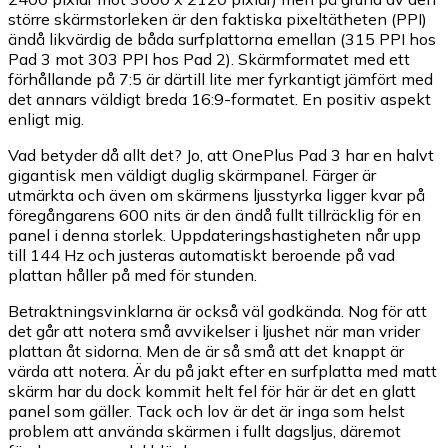
större skärmstorleken är den faktiska pixeltätheten (PPI)
ändå likvärdig de båda surfplattorna emellan (315 PPI hos
Pad 3 mot 303 PPI hos Pad 2). Skärmformatet med ett
förhållande på 7:5 är därtill lite mer fyrkantigt jämfört med
det annars väldigt breda 16:9-formatet. En positiv aspekt
enligt mig.
Vad betyder då allt det? Jo, att OnePlus Pad 3 har en halvt
gigantisk men väldigt duglig skärmpanel. Färger är
utmärkta och även om skärmens ljusstyrka ligger kvar på
föregångarens 600 nits är den ändå fullt tillräcklig för en
panel i denna storlek. Uppdateringshastigheten når upp
till 144 Hz och justeras automatiskt beroende på vad
plattan håller på med för stunden.
Betraktningsvinklarna är också väl godkända. Nog för att
det går att notera små avvikelser i ljushet när man vrider
plattan åt sidorna. Men de är så små att det knappt är
värda att notera. Är du på jakt efter en surfplatta med matt
skärm har du dock kommit helt fel för här är det en glatt
panel som gäller. Tack och lov är det är inga som helst
problem att använda skärmen i fullt dagsljus, däremot