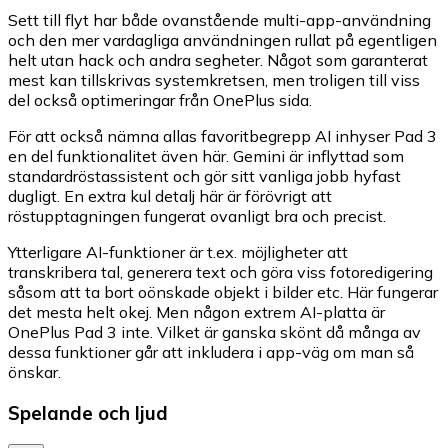
Sett till flyt har både ovanstående multi-app-användning
och den mer vardagliga användningen rullat på egentligen
helt utan hack och andra segheter. Något som garanterat
mest kan tillskrivas systemkretsen, men troligen till viss
del också optimeringar från OnePlus sida.
För att också nämna allas favoritbegrepp AI inhyser Pad 3
en del funktionalitet även här. Gemini är inflyttad som
standardröstassistent och gör sitt vanliga jobb hyfast
dugligt. En extra kul detalj här är förövrigt att
röstupptagningen fungerat ovanligt bra och precist.
Ytterligare AI-funktioner är t.ex. möjligheter att
transkribera tal, generera text och göra viss fotoredigering
såsom att ta bort oönskade objekt i bilder etc. Här fungerar
det mesta helt okej. Men någon extrem AI-platta är
OnePlus Pad 3 inte. Vilket är ganska skönt då många av
dessa funktioner går att inkludera i app-väg om man så
önskar.
Spelande och ljud