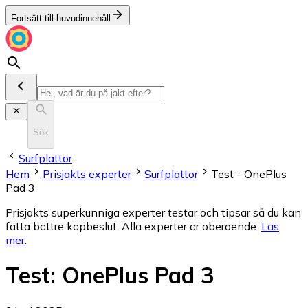
Fortsätt till huvudinnehåll
Sök
Surfplattor
Hem
Prisjakts experter
Surfplattor
Test - OnePlus
Pad 3
Prisjakts superkunniga experter testar och tipsar så du kan
fatta bättre köpbeslut. Alla experter är oberoende.
Läs
mer
.
Test
:
OnePlus Pad 3