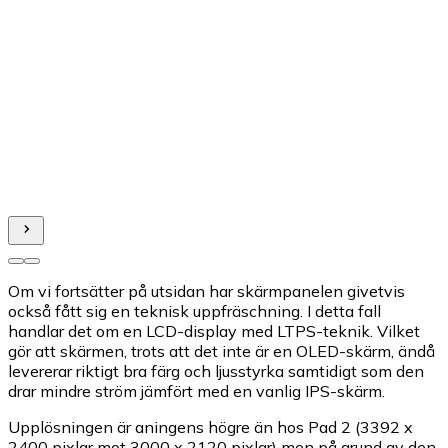
Om vi fortsätter på utsidan har skärmpanelen givetvis
också fått sig en teknisk uppfräschning. I detta fall
handlar det om en LCD-display med LTPS-teknik. Vilket
gör att skärmen, trots att det inte är en OLED-skärm, ändå
levererar riktigt bra färg och ljusstyrka samtidigt som den
drar mindre ström jämfört med en vanlig IPS-skärm.
Upplösningen är aningens högre än hos Pad 2 (3392 x
2400 pixlar mot 3000 x 2120 pixlar) men på grund av den