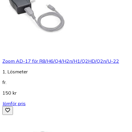
Zoom AD-17 för R8/H6/Q4/H2n/H1/Q2HD/Q2n/U-22
1, Lösmeter
fr.
150 kr
Jämför pris