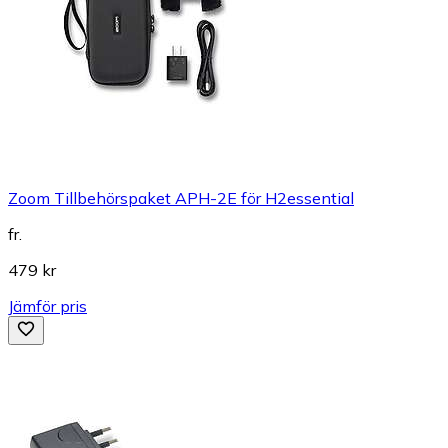
Zoom Tillbehörspaket APH-2E för H2essential
fr.
479 kr
Jämför pris