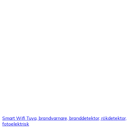
Smart Wifi Tuya, brandvarnare, branddetektor, rökdetektor,
fotoelektrisk