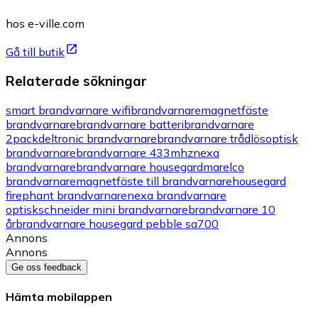
hos e-ville.com
Gå till butik
Relaterade sökningar
smart brandvarnare wifi
brandvarnare
magnetfäste
brandvarnare
brandvarnare batteri
brandvarnare
2pack
deltronic brandvarnare
brandvarnare trådlös
optisk
brandvarnare
brandvarnare 433mhz
nexa
brandvarnare
brandvarnare housegard
marelco
brandvarnare
magnetfäste till brandvarnare
housegard
firephant brandvarnare
nexa brandvarnare
optisk
schneider mini brandvarnare
brandvarnare 10
år
brandvarnare housegard pebble sa700
Annons
Annons
Ge oss feedback
Hämta mobilappen