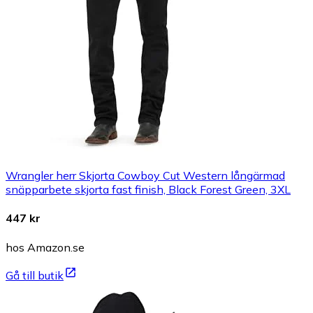
Wrangler herr Skjorta Cowboy Cut Western långärmad
snäpparbete skjorta fast finish, Black Forest Green, 3XL
447 kr
hos Amazon.se
Gå till butik