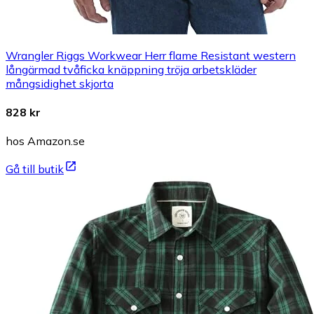
Wrangler Riggs Workwear Herr flame Resistant western
långärmad tvåficka knäppning tröja arbetskläder
mångsidighet skjorta
828 kr
hos Amazon.se
Gå till butik