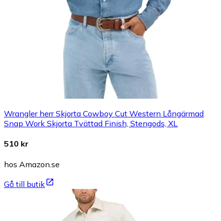
Wrangler herr Skjorta Cowboy Cut Western Långärmad
Snap Work Skjorta Tvättad Finish, Stengods, XL
510 kr
hos Amazon.se
Gå till butik