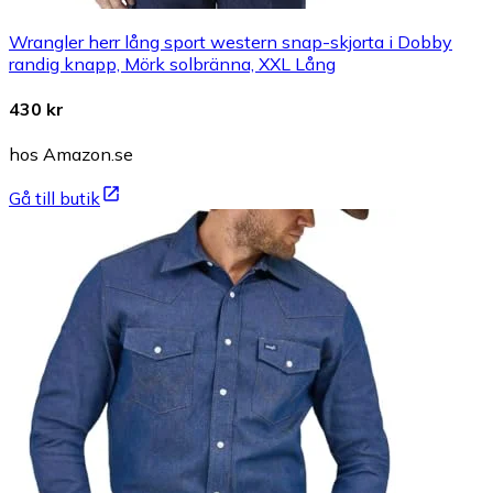
Wrangler herr lång sport western snap-skjorta i Dobby
randig knapp, Mörk solbränna, XXL Lång
430 kr
hos Amazon.se
Gå till butik