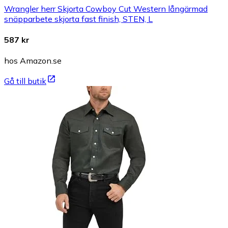
Wrangler herr Skjorta Cowboy Cut Western långärmad
snäpparbete skjorta fast finish, STEN, L
587 kr
hos Amazon.se
Gå till butik