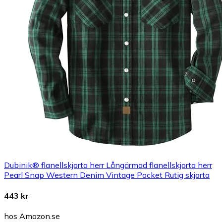
Dubinik® flanellskjorta herr Långärmad flanellskjorta herr
Pearl Snap Western Denim Vintage Pocket Rutig skjorta
443 kr
hos Amazon.se