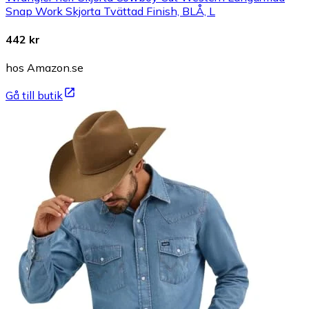
Snap Work Skjorta Tvättad Finish, BLÅ, L
442 kr
hos Amazon.se
Gå till butik