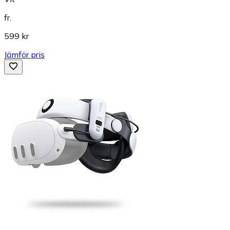
fr.
599 kr
Jämför pris