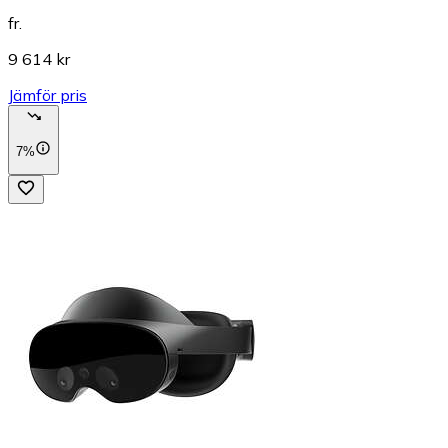
fr.
9 614 kr
Jämför pris
7%