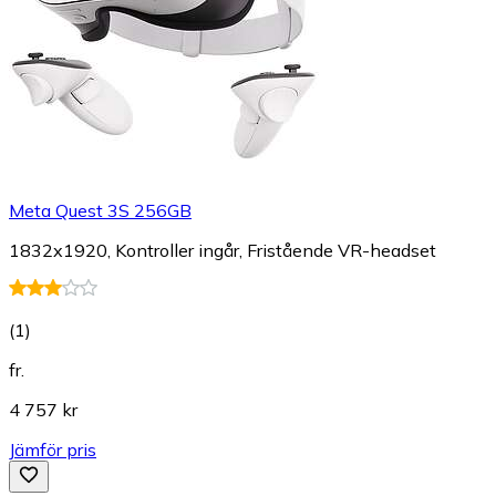
Meta Quest 3S 256GB
1832x1920, Kontroller ingår, Fristående VR-headset
(
1
)
fr.
4 757 kr
Jämför pris