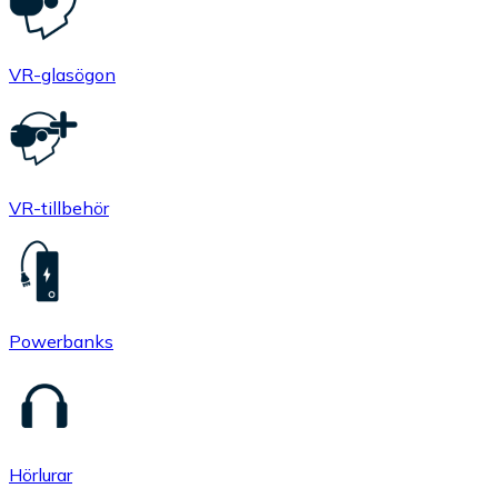
VR-glasögon
VR-tillbehör
Powerbanks
Hörlurar