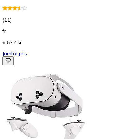
(
11
)
fr.
6 677 kr
Jämför pris