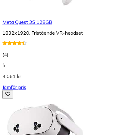
Meta Quest 3S 128GB
1832x1920, Fristående VR-headset
(
4
)
fr.
4 061 kr
Jämför pris