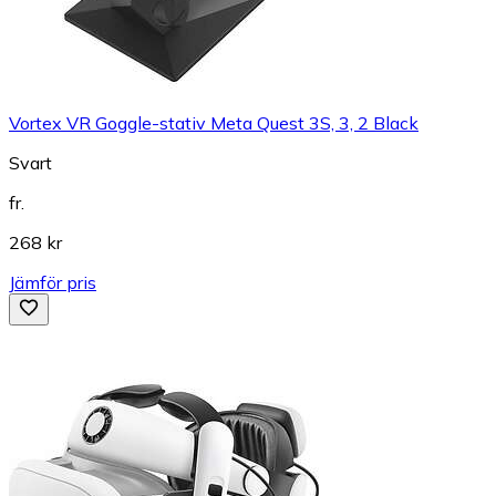
Vortex VR Goggle-stativ Meta Quest 3S, 3, 2 Black
Svart
fr.
268 kr
Jämför pris