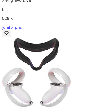
744 g, Svart, Vit
fr.
529 kr
Jämför pris