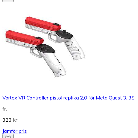
Vortex VR Controller pistol replika 2,0 för Meta Quest 3, 3S
fr.
323 kr
Jämför pris