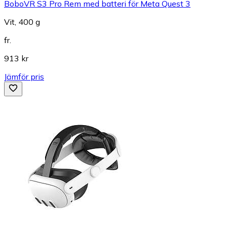
BoboVR S3 Pro Rem med batteri för Meta Quest 3
Vit, 400 g
fr.
913 kr
Jämför pris