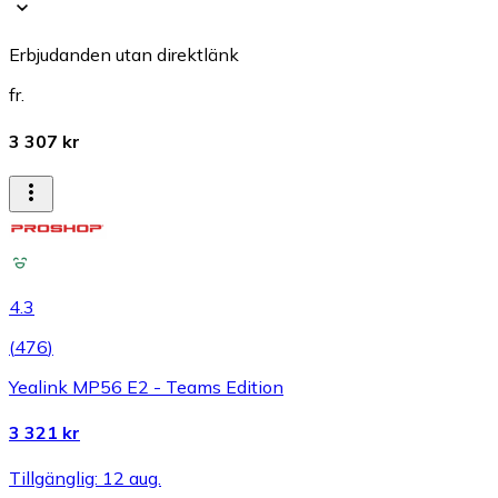
Erbjudanden utan direktlänk
fr.
3 307 kr
4.3
(
476
)
Yealink MP56 E2 - Teams Edition
3 321 kr
Tillgänglig: 12 aug.