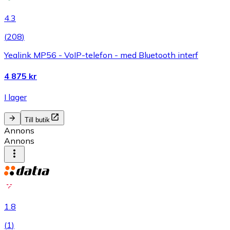
4.3
(
208
)
Yealink MP56 - VoIP-telefon - med Bluetooth interf
4 875 kr
I lager
Till butik
Annons
Annons
1.8
(
1
)