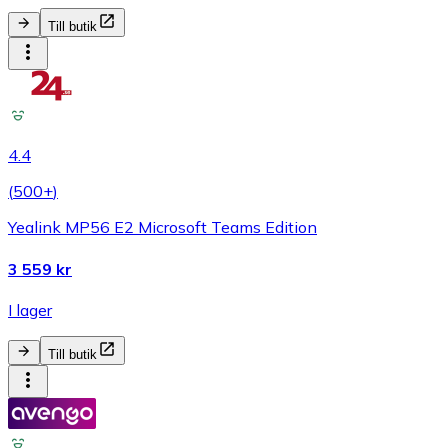
Till butik
4.4
(
500+
)
Yealink MP56 E2 Microsoft Teams Edition
3 559 kr
I lager
Till butik