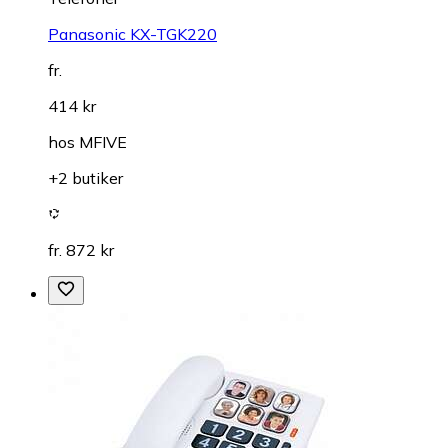
Panasonic KX-TGK220
fr.
414 kr
hos
MFIVE
+2 butiker
fr. 872 kr