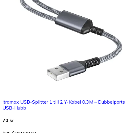
Itramax USB-Splitter 1 till 2 Y-Kabel 0,3M – Dubbelports
USB-Hubb
70 kr
hos Amazon.se