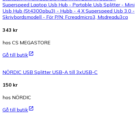
Superspeed Laptop Usb Hub - Portable Usb Splitter - Mini
Usb Hub (St4300pbu3) - Hubb - 4 X Superspeed Usb 3.0 -
Skrivbordsmodell - För P/N: Fcreadmicro3, Msdreadu3ca
343 kr
hos CS MEGASTORE
Gå till butik
NÖRDIC USB Splitter USB-A till 3xUSB-C
150 kr
hos NÖRDIC
Gå till butik