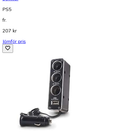
PS5
fr.
207 kr
Jämför pris