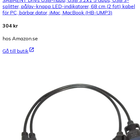
SABRENT Drivs USB-hubb, USB 3.2x1 5 Gbps, USB 3-
splitter, på/av-knapp LED-indikatorer, 68 cm (2 fot) kabel
för PC, bärbar dator, iMac, MacBook (HB-UMP3)
304 kr
hos Amazon.se
Gå till butik