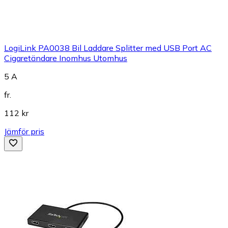
LogiLink PA0038 Bil Laddare Splitter med USB Port AC
Cigaretändare Inomhus Utomhus
5 A
fr.
112 kr
Jämför pris