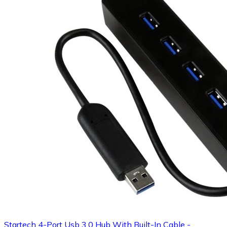
Startech 4-Port Usb 3.0 Hub With Built-In Cable -