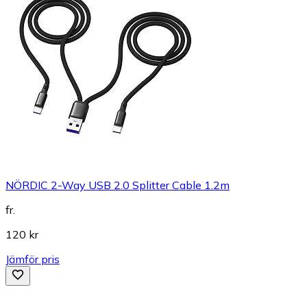
NÖRDIC 2-Way USB 2.0 Splitter Cable 1.2m
fr.
120 kr
Jämför pris