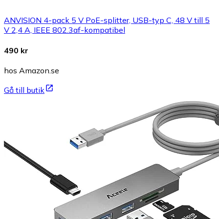
ANVISION 4-pack 5 V PoE-splitter, USB-typ C, 48 V till 5
V 2,4 A, IEEE 802.3af-kompatibel
490 kr
hos Amazon.se
Gå till butik