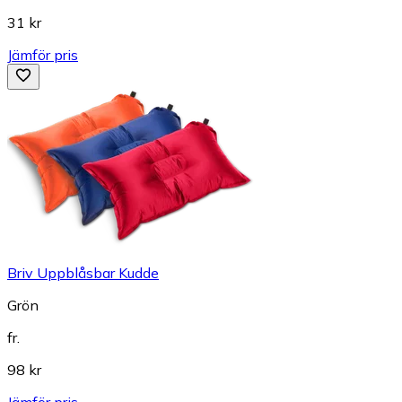
31 kr
Jämför pris
Briv Uppblåsbar Kudde
Grön
fr.
98 kr
Jämför pris