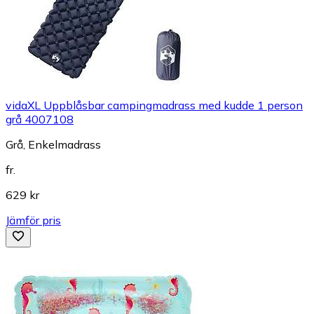
vidaXL Uppblåsbar campingmadrass med kudde 1 person
grå 4007108
Grå, Enkelmadrass
fr.
629 kr
Jämför pris