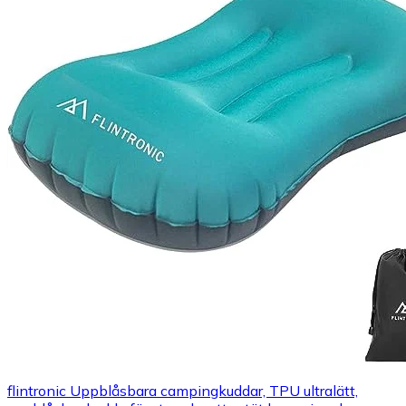
flintronic Uppblåsbara campingkuddar, TPU ultralätt,