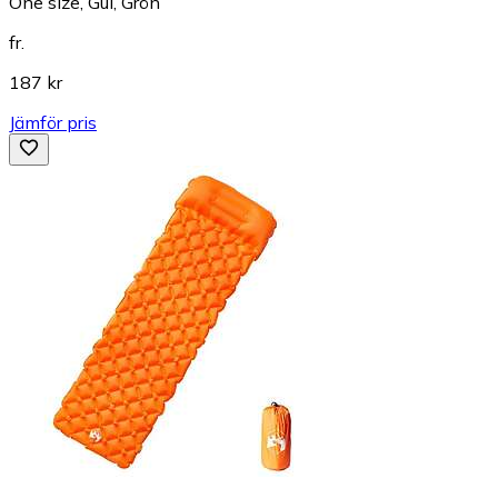
One size, Gul, Grön
fr.
187 kr
Jämför pris