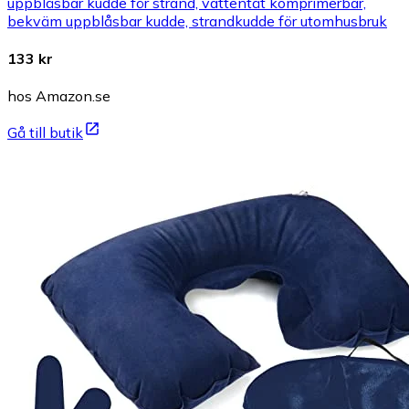
uppblåsbar kudde för strand, vattentät komprimerbar,
bekväm uppblåsbar kudde, strandkudde för utomhusbruk
133 kr
hos Amazon.se
Gå till butik