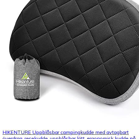
HIKENTURE Uppblåsbar campingkudde med avtagbart
överdrag, resekudde, uppblåsbar lätt, ergonomisk kudde på