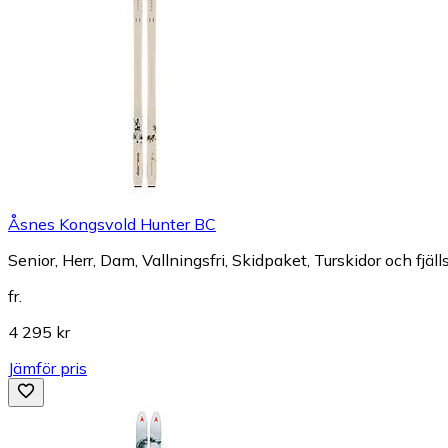
Åsnes Kongsvold Hunter BC
Senior, Herr, Dam, Vallningsfri, Skidpaket, Turskidor och fjäll
fr.
4 295 kr
Jämför pris