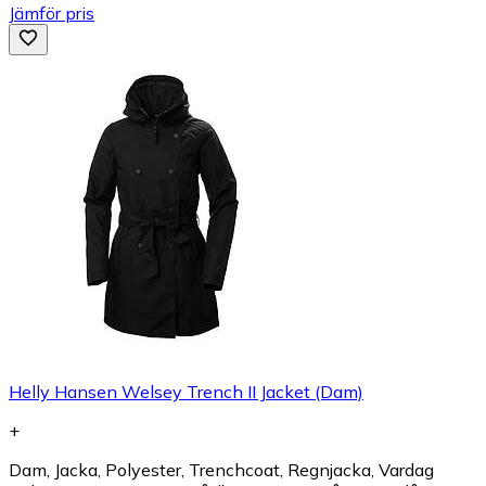
Jämför pris
Helly Hansen Welsey Trench II Jacket (Dam)
+
Dam, Jacka, Polyester, Trenchcoat, Regnjacka, Vardag