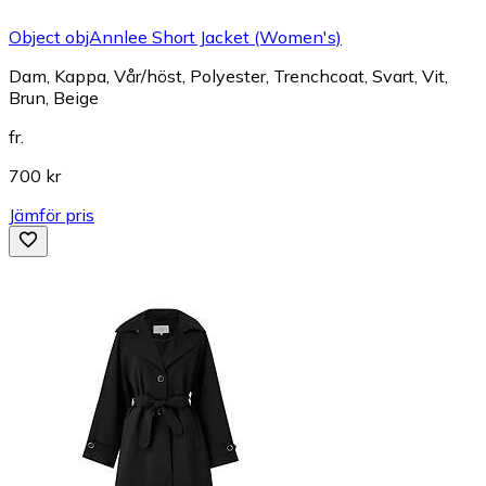
Object objAnnlee Short Jacket (Women's)
Dam, Kappa, Vår/höst, Polyester, Trenchcoat, Svart, Vit,
Brun, Beige
fr.
700 kr
Jämför pris