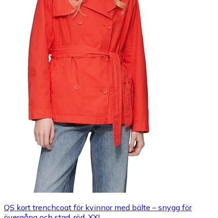
QS kort trenchcoat för kvinnor med bälte – snygg för
övergång och stad, röd, XXL