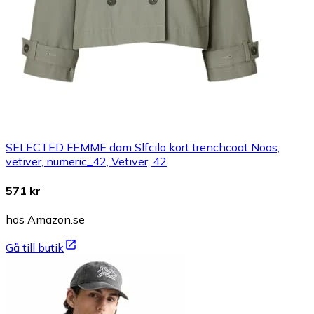
SELECTED FEMME dam Slfcilo kort trenchcoat Noos,
vetiver, numeric_42, Vetiver, 42
571 kr
hos Amazon.se
Gå till butik