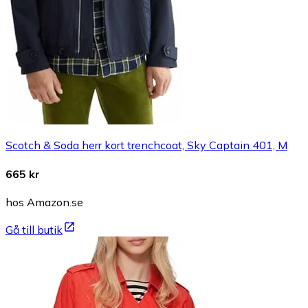
Scotch & Soda herr kort trenchcoat, Sky Captain 401, M
665 kr
hos Amazon.se
Gå till butik