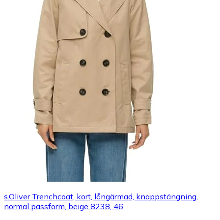
s.Oliver Trenchcoat, kort, långärmad, knappstängning,
normal passform, beige 8238, 46