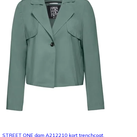
STREET ONE dam A212210 kort trenchcoat,