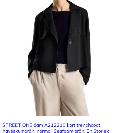
STREET ONE dam A212210 kort trenchcoat,
havsskumgrön, normal, Seafoam grön, En Storlek