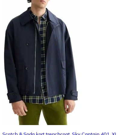
Scotch & Soda kort trenchcoat, Sky Captain 401, XL