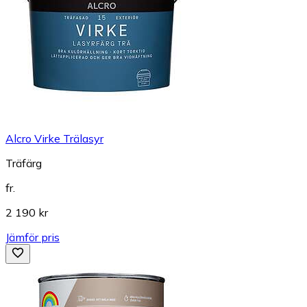
Alcro Virke Trälasyr
Träfärg
fr.
2 190 kr
Jämför pris