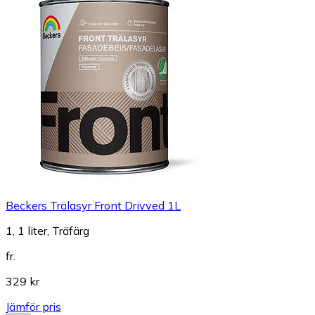
Beckers Trälasyr Front Drivved 1L
1, 1 liter, Träfärg
fr.
329 kr
Jämför pris