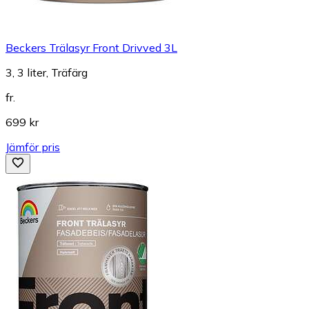
Beckers Trälasyr Front Drivved 3L
3, 3 liter, Träfärg
fr.
699 kr
Jämför pris