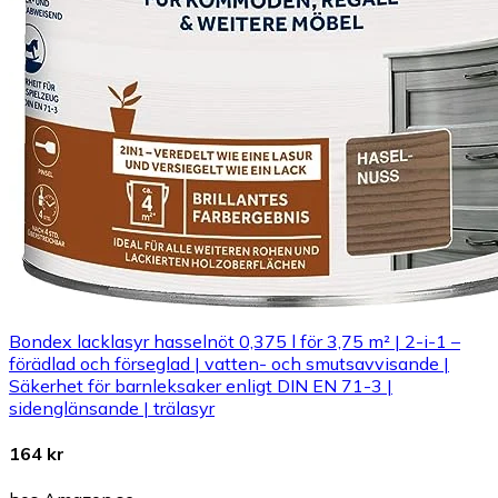
Bondex lacklasyr hasselnöt 0,375 l för 3,75 m² | 2-i-1 –
förädlad och förseglad | vatten- och smutsavvisande |
Säkerhet för barnleksaker enligt DIN EN 71-3 |
sidenglänsande | trälasyr
164 kr