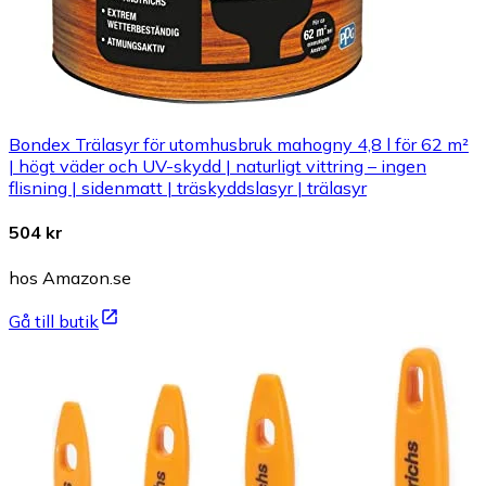
Bondex Trälasyr för utomhusbruk mahogny 4,8 l för 62 m²
| högt väder och UV-skydd | naturligt vittring – ingen
flisning | sidenmatt | träskyddslasyr | trälasyr
504 kr
hos Amazon.se
Gå till butik