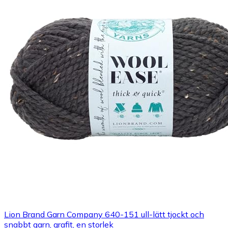
Lion Brand Garn Company 640-151 ull-lätt tjockt och
snabbt garn, grafit, en storlek