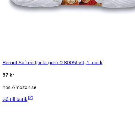
Bernat Softee tjockt garn (28005) vit, 1-pack
87 kr
hos Amazon.se
Gå till butik