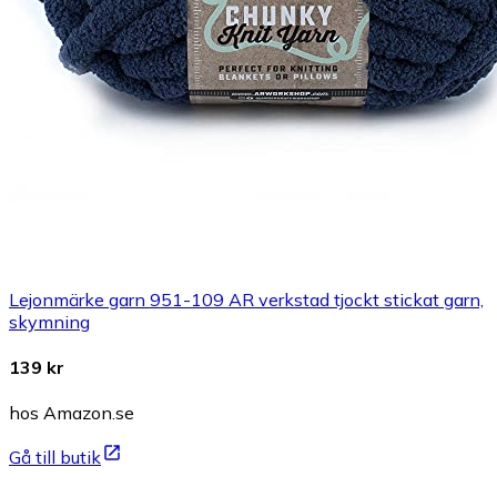
Lejonmärke garn 951-109 AR verkstad tjockt stickat garn,
skymning
139 kr
hos Amazon.se
Gå till butik