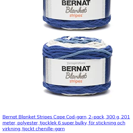
Bernat Blanket Stripes Cape Cod-garn, 2-pack, 300 g, 201
meter, polyester, tjocklek 6 super bulky, för stickning och
virkning, tjockt chenille-garn