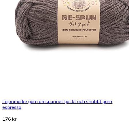
Lejonmärke garn omspunnet tjockt och snabbt garn,
espresso
176 kr