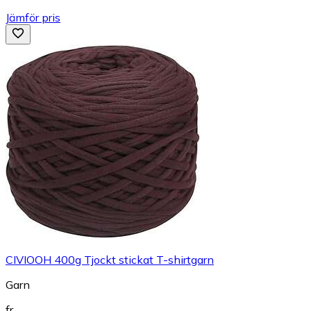
Jämför pris
CIVIOOH 400g Tjockt stickat T-shirtgarn
Garn
fr.