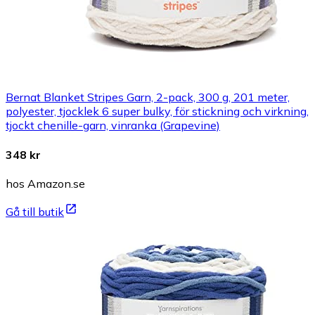
Bernat Blanket Stripes Garn, 2-pack, 300 g, 201 meter,
polyester, tjocklek 6 super bulky, för stickning och virkning,
tjockt chenille-garn, vinranka (Grapevine)
348 kr
hos Amazon.se
Gå till butik