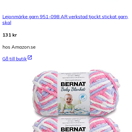
Lejonmärke garn 951-098 AR verkstad tjockt stickat garn,
skal
131 kr
hos Amazon.se
Gå till butik