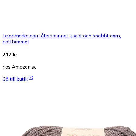
Lejonmärke garn återspunnet tjockt och snabbt garn,
natthimmel
217 kr
hos Amazon.se
Gå till butik