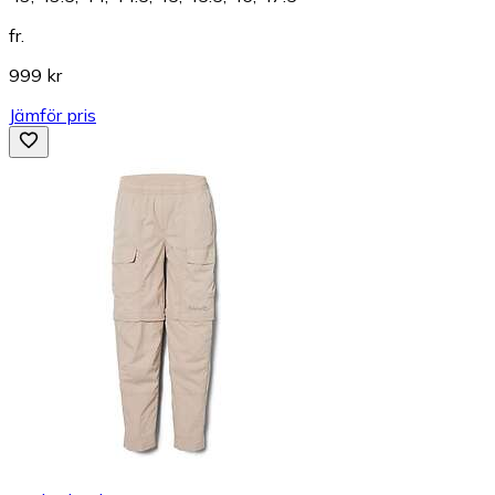
fr.
999 kr
Jämför pris