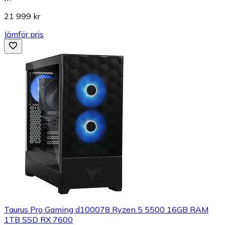
21 999 kr
Jämför pris
Taurus Pro Gaming d100078 Ryzen 5 5500 16GB RAM
1TB SSD RX 7600