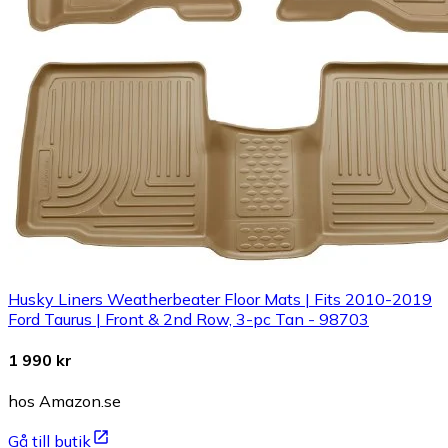
Husky Liners Weatherbeater Floor Mats | Fits 2010-2019
Ford Taurus | Front & 2nd Row, 3-pc Tan - 98703
1 990 kr
hos Amazon.se
Gå till butik