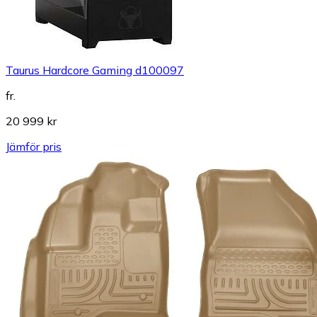
Taurus Hardcore Gaming d100097
fr.
20 999 kr
Jämför pris