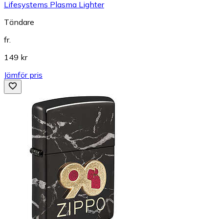
Lifesystems Plasma Lighter
Tändare
fr.
149 kr
Jämför pris