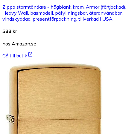
Zippo stormtändare - högblank krom, Armor (förtjockad),
Heavy Wall, basmodell, påfyllningsbar, återanvändbar,
vindskyddad, presentförpackning, tillverkad i USA
588 kr
hos Amazon.se
Gå till butik