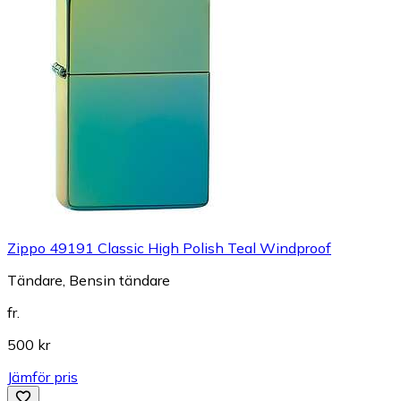
Zippo 49191 Classic High Polish Teal Windproof
Tändare, Bensin tändare
fr.
500 kr
Jämför pris