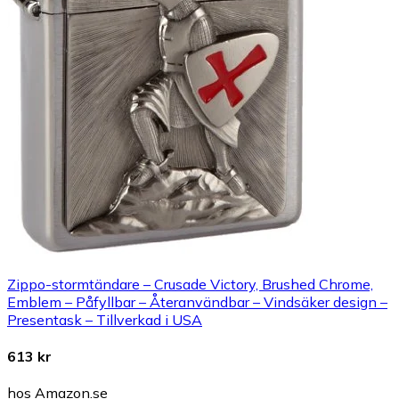
Zippo-stormtändare – Crusade Victory, Brushed Chrome,
Emblem – Påfyllbar – Återanvändbar – Vindsäker design –
Presentask – Tillverkad i USA
613 kr
hos Amazon.se