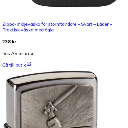
Zippo-midjeväska för stormtändare – Svart – Läder –
Praktisk väska med ögla
238 kr
hos Amazon.se
Gå till butik