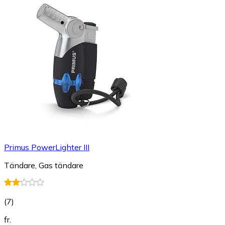
Primus PowerLighter III
Tändare, Gas tändare
(
7
)
fr.