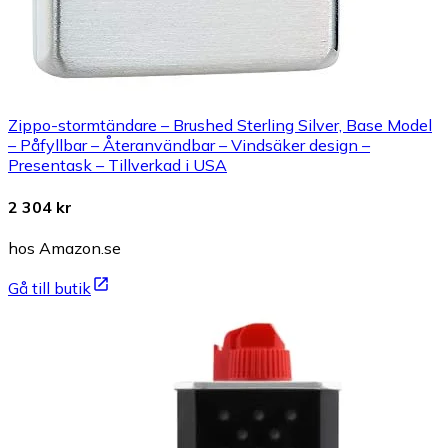
Zippo-stormtändare – Brushed Sterling Silver, Base Model
– Påfyllbar – Återanvändbar – Vindsäker design –
Presentask – Tillverkad i USA
2 304 kr
hos Amazon.se
Gå till butik