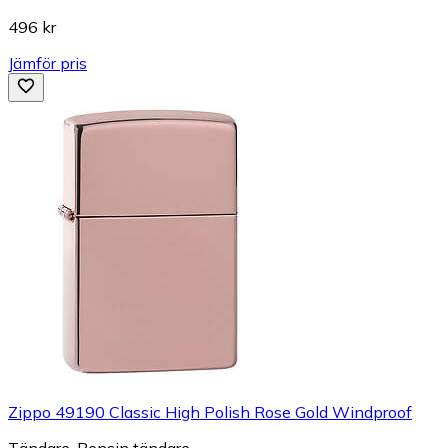
496 kr
Jämför pris
Zippo 49190 Classic High Polish Rose Gold Windproof
Tändare, Bensin tändare