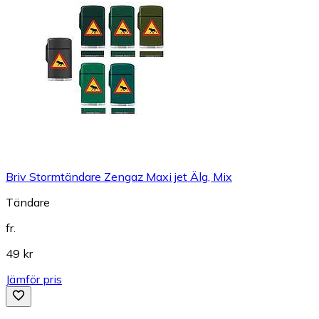
Briv Stormtändare Zengaz Maxi jet Älg, Mix
Tändare
fr.
49 kr
Jämför pris